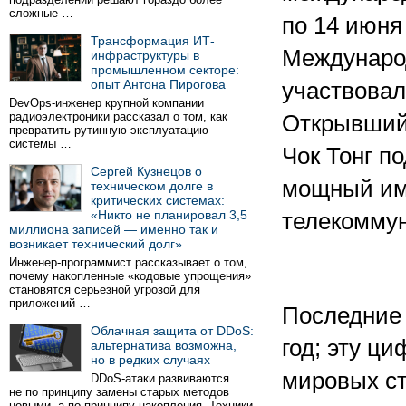
сложные …
по 14 июня
Трансформация ИТ-
Международ
инфраструктуры в
промышленном секторе:
опыт Антона Пирогова
участвовал
DevOps-инженер крупной компании
радиоэлектроники рассказал о том, как
Открывший 
превратить рутинную эксплуатацию
системы …
Чок Тонг п
Сергей Кузнецов о
мощный им
техническом долге в
критических системах:
«Никто не планировал 3,5
телекоммун
миллиона записей — именно так и
возникает технический долг»
Инженер-программист рассказывает о том,
почему накопленные «кодовые упрощения»
становятся серьезной угрозой для
приложений …
Последние 
Облачная защита от DDoS:
год; эту ц
альтернатива возможна,
но в редких случаях
мировых ст
DDoS-атаки развиваются
не по принципу замены старых методов
новыми, а по принципу накопления. Техники