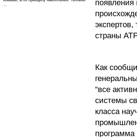
появления 
…
происхожде
экспертов,
страны АТР
Как сообщ
генеральны
“все актив
системы свя
класса нау
промышленн
программа 