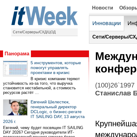
Новости
Обзор
Инновации
Инф
Сети/Серверы/СХД/ЦОД
Сети/Серверы/СХ
Междун
Панорама
5 инструментов, которые
конфер
помогут управлять
проектами в кризис
В кризис компании теряют
устойчивость из-за того, что выручка
(100)26`1997
становится нестабильной, а стоимость
Станислав 
ресурсов растёт …
Евгений Шелестюк,
генеральный директор
DCLogic, о бизнес-регате
IT SAILING DAY, 13 августа
2026 г.
Крупнейшая
Евгений, чему будет посвящен IT SAILING
DAY 2026? Сегодня руководители ИТ-
международ
подразделений решают гораздо более