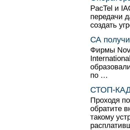
PacTel и IA
передачи д
создать уг
СА получи
Фирмы Nove
Internation
образовали
по …
СТОП-КА
Проходя по
обратите в
такому уст
расплатив