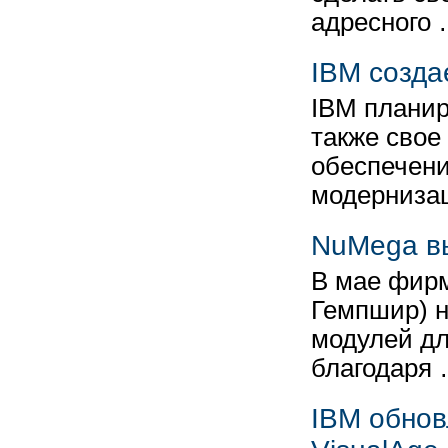
адресного
IBM созда
IBM планир
также свое
обеспечени
модерниза
NuMega вы
В мае фирм
Гемпшир) н
модулей дл
благодаря
IBM обнов