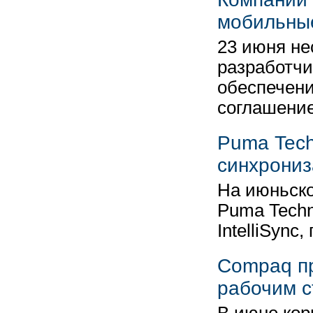
мобильны
23 июня не
разработчи
обеспечени
соглашени
Puma Tech
синхрониз
На июньск
Puma Tech
IntelliSyn
Compaq пр
рабочим с