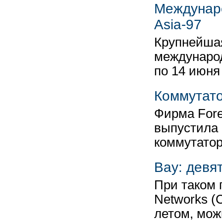
Междунар
Asia-97
Крупнейшая
международ
по 14 июня
Коммутато
Фирма Fore
выпустила 
коммутатор
Bay: девя
При таком 
Networks (
летом, мож