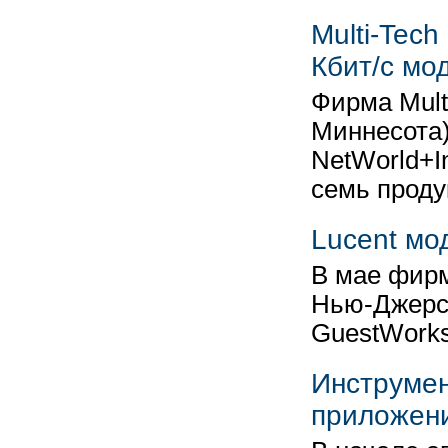
Multi-Tec
Кбит/с мо
Фирма Mult
Миннесота)
NetWorld+I
семь проду
Lucent мо
В мае фирм
Нью-Джерс
GuestWork
Инструмен
приложен