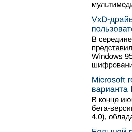
мультимед
VxD-драйв
пользоват
В середине
представил
Windows 95
шифрован
Microsoft
варианта 
В конце ию
бета-версию
4.0), обл
Большой ра