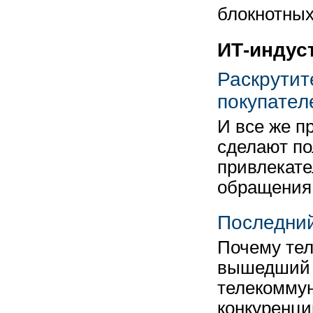
блокнотны
ИТ-индус
Раскрутит
покупател
И все же п
сделают по
привлекате
обращения
Последни
Почему тел
вышедший 
телекоммун
конкуренц