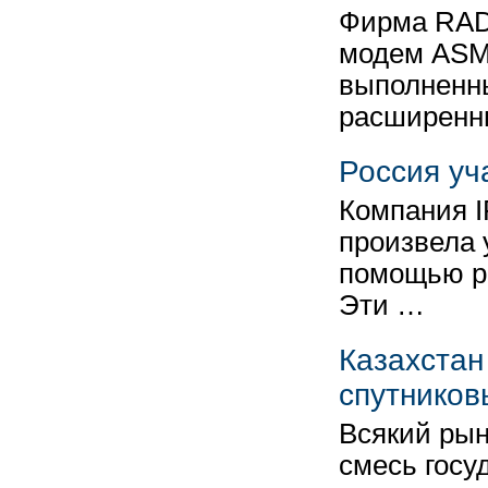
Фирма RAD
модем АSMi
выполненны
расширен
Россия уч
Компания IR
произвела 
помощью ро
Эти …
Казахстан
спутников
Всякий рын
смесь госу