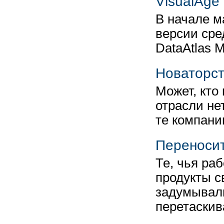
VisualAge
В начале м
версии сред
DataAtlas 
Новаторст
Может, кто
отрасли не
те компани
Переносит
Те, чья ра
продукты с
задумывали
перетаски