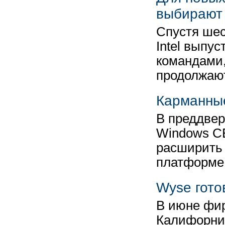
выбирают
Спустя шес
Intel выпу
командами,
продолжаю
Карманные
В преддвер
Windows CE
расширить 
платформ
Wyse гото
В июне фир
Калифорни