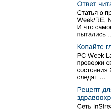
Ответ чит
Статья о п
Week/RE, №
И что само
пытались 
Копайте г
PC Week La
проверки с
состояния 
следят …
Рецепт дл
здравоох
Сеть InStr