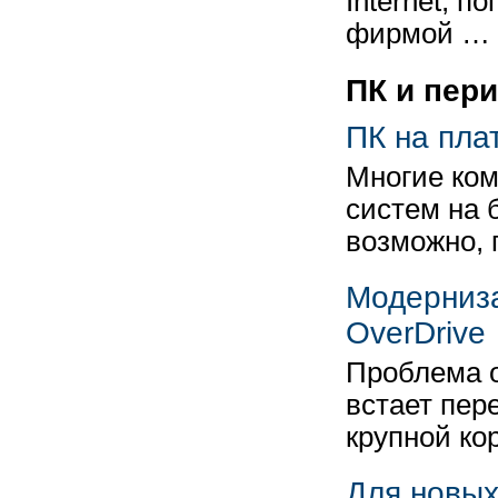
Internet, 
фирмой …
ПК и пер
ПК на пла
Многие ком
систем на 
возможно, 
Модерниз
OverDrive
Проблема о
встает пер
крупной ко
Для новых