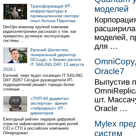
Трансформация ИТ-
моделей
инфраструктуры в
промышленном секторе:
Корпорация
опыт Антона Пирогова
расширила
DevOps-инженер крупной компании
радиоэлектроники рассказал о том, как
моделей, п
превратить рутинную эксплуатацию
системы …
для …
Евгений Шелестюк,
генеральный директор
OmniCopy,
DCLogic, о бизнес-регате
IT SAILING DAY, 13 августа
Oracle7
2026 г.
Евгений, чему будет посвящен IT SAILING
DAY 2026? Сегодня руководители ИТ-
Выпустив 
подразделений решают гораздо более
OmniReplica
сложные …
шт. Массач
«ТОП-40 диджитал-
экспертов»: время
Oracle …
«гибридных» ИТ-
директоров
Ежегодный рейтинг лидеров цифровой
Mylex пре
отрасли зафиксировал эволюцию ролей
CIO и CTO в российских компаниях.
систем
Обнародован …