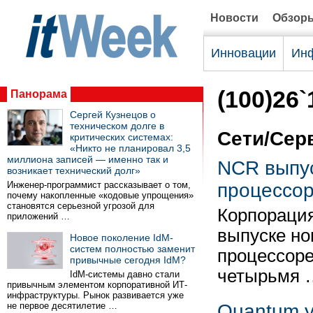
Новости
Обзор
Инновации
Инф
(100)26`
Панорама
Сергей Кузнецов о
техническом долге в
Сети/Сер
критических системах:
«Никто не планировал 3,5
миллиона записей — именно так и
NCR выпус
возникает технический долг»
Инженер-программист рассказывает о том,
процессор
почему накопленные «кодовые упрощения»
становятся серьезной угрозой для
Корпорация
приложений …
выпуске но
Новое поколение IdM-
систем полностью заменит
процессоре
привычные сегодня IdM?
четырьмя 
IdM-системы давно стали
привычным элементом корпоративной ИТ-
инфраструктуры. Рынок развивается уже
не первое десятилетие …
Quantum у