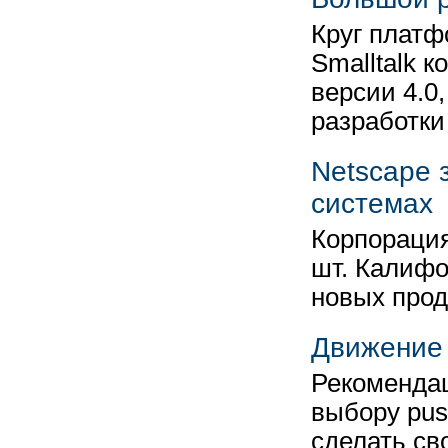
Круг платфо
Smalltalk 
версии 4.0,
разработк
Netscape 
системах
Корпорация
шт. Калифо
новых прод
Движение 
Рекомендац
выбору pus
сделать св