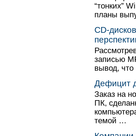
“тонких” W
планы вып
CD-дисков
перспекти
Рассмотрев
записью MP
вывод, что
Дефицит д
Заказ на н
ПК, сделан
компьютера
темой …
Компании 