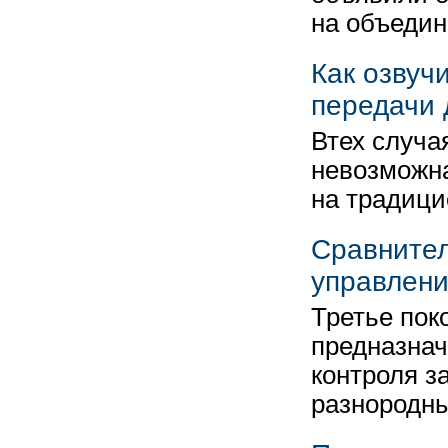
на объеди
Как озвуч
передачи 
Втех случа
невозможна
на традици
Сравните
управлени
Третье пок
предназнач
контроля 
разнородн