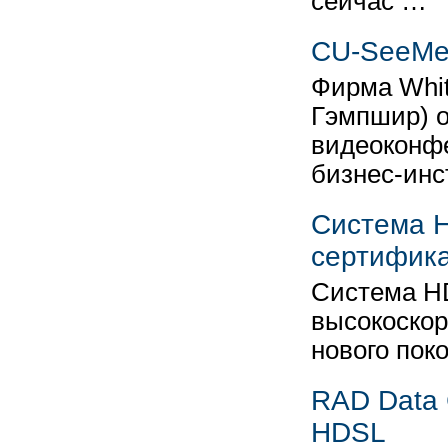
сейчас …
CU-SeeMe
Фирма Whit
Гэмпшир) 
видеоконф
бизнес-ин
Система H
сертифик
Система HDS
высокоскор
нового пок
RAD Data 
HDSL