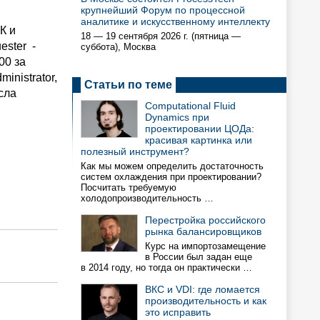
крупнейший Форум по процессной
аналитике и искусственному интеллекту
К и
18 — 19 сентября 2026 г. (пятница —
ester -
суббота), Москва
00 за
inistrator,
Статьи по теме
исла
Computational Fluid
Dynamics при
проектировании ЦОДа:
красивая картинка или
полезный инструмент?
Как мы можем определить достаточность
систем охлаждения при проектировании?
Посчитать требуемую
холодопроизводительность …
Перестройка российского
рынка балансировщиков
Курс на импортозамещение
в России был задан еще
в 2014 году, но тогда он практически …
ВКС и VDI: где ломается
производительность и как
это исправить