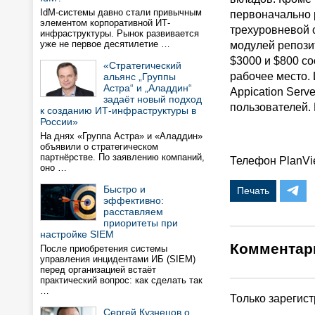
IdM-системы давно стали привычным
первоначально 
элементом корпоративной ИТ-
трехуровневой с
инфраструктуры. Рынок развивается
уже не первое десятилетие …
модулей репози
$3000 и $800 со
«Стратегический
рабочее место. 
альянс „Группы
Астра“ и „Аладдин“
Appication Serv
задаёт новый подход
пользователей.
к созданию ИТ-инфраструктуры в
России»
На днях «Группа Астра» и «Аладдин»
объявили о стратегическом
партнёрстве. По заявлению компаний,
Телефон PlanVie
оно …
Быстро и
Печать
эффективно:
расставляем
приоритеты при
настройке SIEM
Комментар
После приобретения системы
управления инцидентами ИБ (SIEM)
перед организацией встаёт
практический вопрос: как сделать так
…
Только зарегис
Сергей Кузнецов о