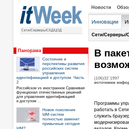
Новости
Обз
Инновации
И
Сети/Серверы/СХД/ЦОД
Сети/Серверы/
В паке
Панорама
Состояние и
возмож
перспективы развития
российских систем
управления
идентификацией и доступом. Часть
(106)32`1997
2
источники инфо
Российское vs иностранное Сравнивая
функционал отечественных решений
для управления идентификацией
и доступом …
Программы упра
работать в Сети
Новое поколение
IdM-систем
служить браузер
полностью заменит
модернизирован
привычные сегодня
IdM?
вкладов. Кроме 