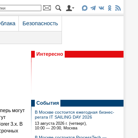
блака
Безопасность
Интересно
События
перь могут
В Москве состоится ежегодная бизнес-
гут
регата IT SAILING DAY 2026
13 августа 2026 г. (четверг),
rer 3.x. В
10:00 — 20:00
, Москва
срочных
В Москве состоится ProcessTech —