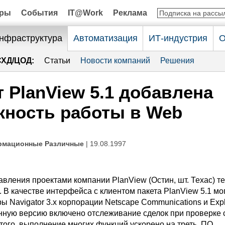
оры
События
IT@Work
Реклама
нфраструктура
Автоматизация
ИТ-индустрия
О
СХД/ЦОД:
Статьи
Новости компаний
Решения
т PlanView 5.1 добавлена
ность работы в Web
рмационные Различные
| 19.08.1997
вления проектами компании PlanView (Остин, шт. Техас) те
. В качестве интерфейса с клиентом пакета PlanView 5.1 мо
ы Navigator 3.x корпорации Netscape Communications и Explo
ную версию включено отслеживание сделок при проверке 
того, выполнение многих функций ускорено на треть. ПО,