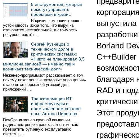
предварите
5 инструментов, которые
помогут управлять
корпорация
проектами в кризис
В кризис компании теряют
выпустила 
устойчивость из-за того, что выручка
становится нестабильной, а стоимость
разработки
ресурсов растёт …
Borland Dev
Сергей Кузнецов о
техническом долге в
критических системах:
C++Builder
«Никто не планировал 3,5
миллиона записей — именно так и
возможност
возникает технический долг»
Инженер-программист рассказывает о том,
благодаря
почему накопленные «кодовые упрощения»
становятся серьезной угрозой для
RAD и под
приложений …
Трансформация ИТ-
критически
инфраструктуры в
промышленном секторе:
Этот проду
опыт Антона Пирогова
DevOps-инженер крупной компании
предоставл
радиоэлектроники рассказал о том, как
превратить рутинную эксплуатацию
графическо
системы …