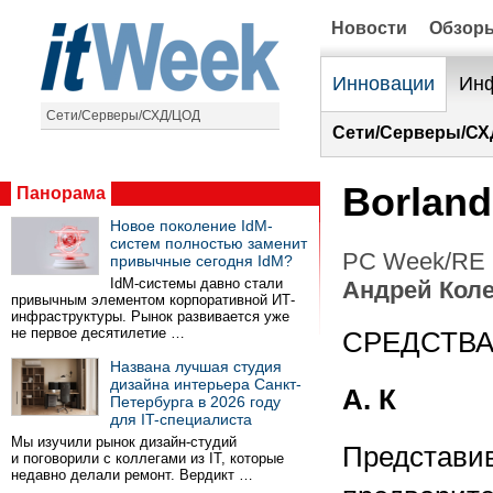
Новости
Обзор
Инновации
Инф
Сети/Серверы/СХД/ЦОД
Сети/Серверы/СХ
Borland
Панорама
Новое поколение IdM-
систем полностью заменит
PC Week/RE 
привычные сегодня IdM?
IdM-системы давно стали
Андрей Кол
привычным элементом корпоративной ИТ-
инфраструктуры. Рынок развивается уже
не первое десятилетие …
СРЕДСТВА
Названа лучшая студия
дизайна интерьера Санкт-
А. К
Петербурга в 2026 году
для IT-специалиста
Мы изучили рынок дизайн-студий
Представив
и поговорили с коллегами из IT, которые
недавно делали ремонт. Вердикт …