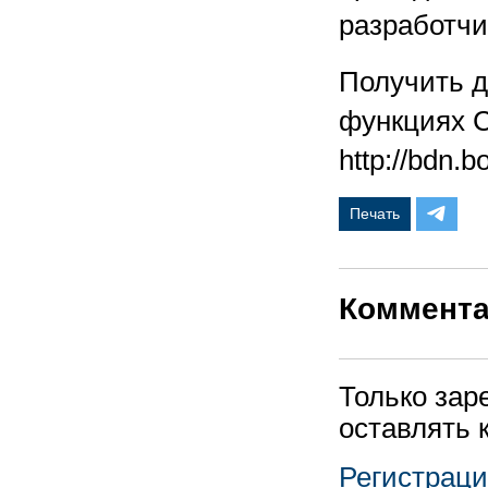
разработчи
Получить д
функциях C
http://bdn.b
Печать
Коммент
Только зар
оставлять 
Регистрац