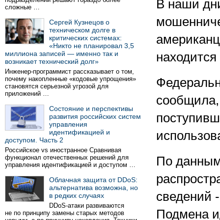
В наши дн
сложные …
мошенниче
Сергей Кузнецов о
техническом долге в
американц
критических системах:
«Никто не планировал 3,5
миллиона записей — именно так и
находится 
возникает технический долг»
Инженер-программист рассказывает о том,
почему накопленные «кодовые упрощения»
Федеральн
становятся серьезной угрозой для
приложений …
сообщила, 
Состояние и перспективы
поступивш
развития российских систем
управления
идентификацией и
использов
доступом. Часть 2
Российское vs иностранное Сравнивая
функционал отечественных решений для
По данным
управления идентификацией и доступом …
распростр
Облачная защита от DDoS:
альтернатива возможна, но
сведений 
в редких случаях
DDoS-атаки развиваются
Подмена и
не по принципу замены старых методов