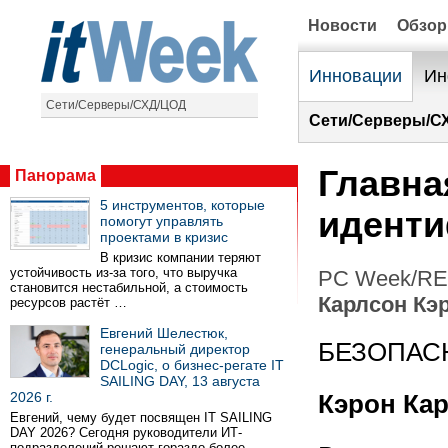
Новости
Обзо
Инновации
Ин
Сети/Серверы/СХД/ЦОД
Сети/Серверы/С
Главна
Панорама
5 инструментов, которые
идент
помогут управлять
проектами в кризис
В кризис компании теряют
устойчивость из-за того, что выручка
PC Week/RE 
становится нестабильной, а стоимость
Карлсон Кэ
ресурсов растёт …
Евгений Шелестюк,
БЕЗОПАС
генеральный директор
DCLogic, о бизнес-регате IT
SAILING DAY, 13 августа
2026 г.
Кэрон Ка
Евгений, чему будет посвящен IT SAILING
DAY 2026? Сегодня руководители ИТ-
подразделений решают гораздо более