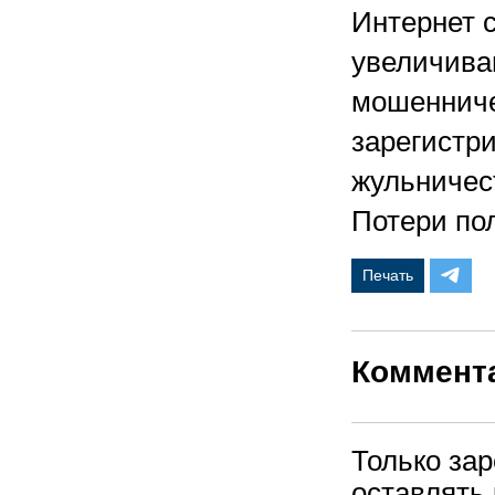
Интернет 
увеличива
мошенниче
зарегистр
жульничес
Потери по
Печать
Коммент
Только за
оставлять