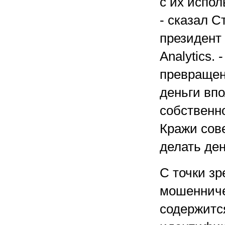
с их испо
- сказал С
президент
Analytics.
превращен
деньги вп
собственно
Кражи сов
делать ден
С точки з
мошенниче
содержитс