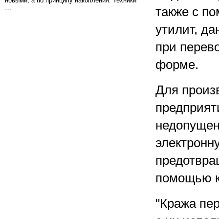
новыми, а по принципу накопления. Техники
…
также с п
утилит, да
при перев
форме.
Для произ
предприят
недопущен
электронн
предотвра
помощью к
"Кража пе