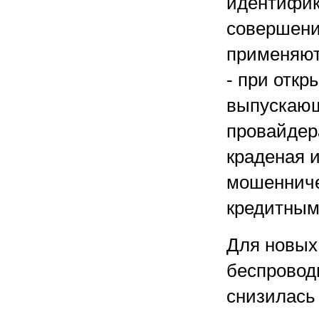
идентифик
совершения
применяют
- при откр
выпускающ
провайдер
краденая 
мошенниче
кредитным
Для новых
беспроводн
снизилась 