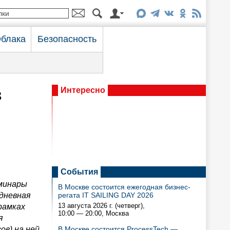
блака
Безопасность
з
Интересно
События
еминары
В Москве состоится ежегодная бизнес-
хдневная
регата IT SAILING DAY 2026
13 августа 2026 г. (четверг),
рамках
10:00 — 20:00
, Москва
я
ов) на ней
В Москве состоится ProcessTech —