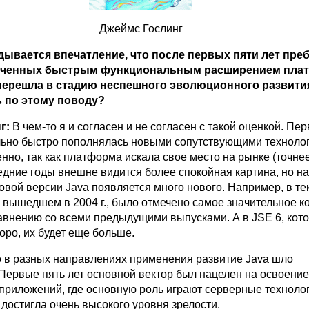
Джеймс Гослинг
дывается впечатление, что после первых пяти лет пр
меченных быстрым функциональным расширением пл
 перешла в стадию неспешного эволюционного развития
ь по этому поводу?
г:
В чем-то я и согласен и не согласен с такой оценкой. Пе
льно быстро пополнялась новыми сопутствующими технолог
нно, так как платформа искала свое место на рынке (точне
ледние годы внешне видится более спокойная картина, но н
овой версии Java появляется много нового. Например, в т
, вышедшем в 2004 г., было отмечено самое значительное к
авнению со всеми предыдущими выпусками. А в JSE 6, кот
оро, их будет еще больше.
то в разных направлениях применения развитие Java шло
Первые пять лет основной вектор был нацелен на освоение
приложений, где основную роль играют серверные технолог
 достигла очень высокого уровня зрелости.