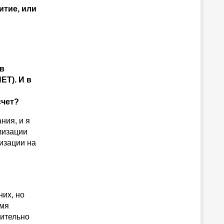
итие, или
ь
ов
ET). И в
счет?
ния, и я
лизации
лизации на
них, но
емя
вительно