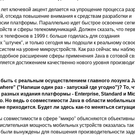
 лет ключевой акцент делается на упрощение процесса раз
й, отсюда повышение внимания к средствам разработки и
рсии платформы. Параллельно идет быстрое освоение сегм
ойств и сферы телекоммуникаций. Должен сказать, что пер
х телефонов в 1999 г. больше годилась для создания
х "штучек", и только сегодня мы подошли к реальному осв
систем на уровне микроустройств. Как раз сейчас мы набл
одобное расширение сферы применения Java в сотовой свя
еляется достижением качественно нового уровня производи
к быть с реальным осуществлением главного лозунга Ja
where" ("Напиши один раз - запускай где угодно")? То, ч
 разных издания платформы - Enterprise, Standard и Micr
о. Но ведь о совместимости Java в области мобильных
не приходится. Будет ли здесь как-то меняться ситуац
 совместимости в сфере "микро" объясняются объективн
ислительная мощность мобильных устройств оказалась так 
и были вынуждены для повышения производительности зад