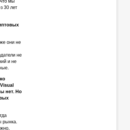
 что мы
з 30 лет
риптовых
 же они не
здатели не
ий и не
ные.
ко
Visual
ы нет. Но
овых
гда
ы рынка.
ожно,