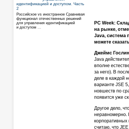
идентификацией и доступом. Часть
2
Российское vs иностранное Сравнивая
функционал отечественных решений
PC Week: Скла
для управления идентификацией
и доступом …
на рынке, от
Java, система
можете сказат
Джеймс Гослин
Java действите
вполне естестве
за него). В пос
деле в каждой н
варианте JSE 5
новшеств по ср
появится уже ск
Другое дело, ч
неравномерно. 
корпоративных 
считаю, что JEE