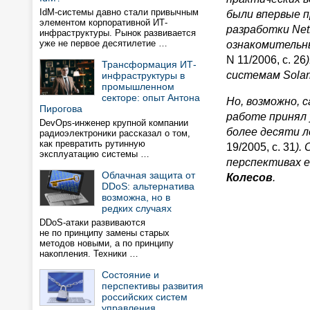
IdM-системы давно стали привычным
были впервые п
элементом корпоративной ИТ-
разработки NetB
инфраструктуры. Рынок развивается
уже не первое десятилетие …
ознакомительный
N 11/2006, с. 26
Трансформация ИТ-
системам Solari
инфраструктуры в
промышленном
секторе: опыт Антона
Но, возможно, 
Пирогова
работе принял
DevOps-инженер крупной компании
более десяти л
радиоэлектроники рассказал о том,
как превратить рутинную
19/2005, с. 31
).
эксплуатацию системы …
перспективах е
Облачная защита от
Колесов
.
DDoS: альтернатива
возможна, но в
редких случаях
DDoS-атаки развиваются
не по принципу замены старых
методов новыми, а по принципу
накопления. Техники …
Состояние и
перспективы развития
российских систем
управления