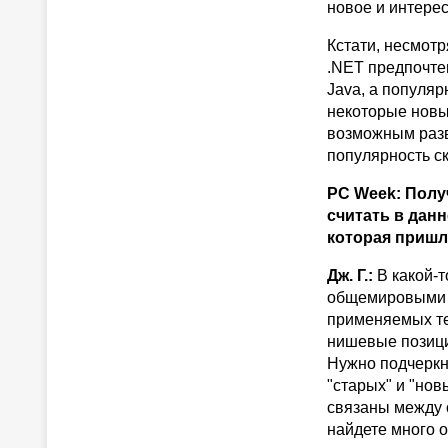
новое и интерес
Кстати, несмот
.NET предпочте
Java, а популяр
некоторые новы
возможным разв
популярность с
PC Week: Полу
считать в дан
которая пришл
Дж. Г.:
В какой-т
общемировыми п
применяемых те
нишевые позици
Нужно подчеркн
"старых" и "но
связаны между с
найдете много о