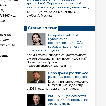
крупнейший Форум по процессной
ства
аналитике и искусственному интеллекту
 6,
18 — 19 сентября 2026 г. (пятница —
Week/RE,
суббота), Москва
ным
Статьи по теме
о в ее
Computational Fluid
Dynamics при
й уже
проектировании ЦОДа:
ek/RE, N
красивая картинка или
полезный инструмент?
Как мы можем определить достаточность
дрей
систем охлаждения при проектировании?
Посчитать требуемую
холодопроизводительность …
Перестройка российского
рынка балансировщиков
Курс на импортозамещение
в России был задан еще
в 2014 году, но тогда он практически …
ВКС и VDI: где ломается
производительность и как
это исправить