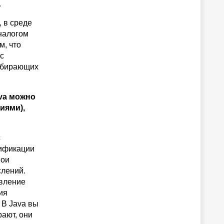
.
 в среде
аналогом
м, что
с
набирающих
ava можно
иями),
с
нификации
вои
слений.
авление
ия
 В Java вы
рают, они