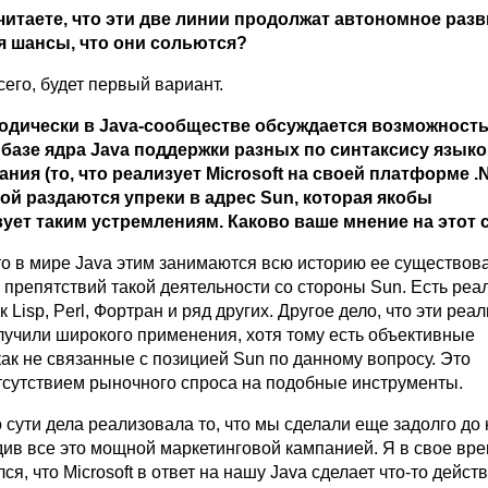
читаете, что эти две линии продолжат автономное разв
я шансы, что они сольются?
его, будет первый вариант.
одически в Java-сообществе обсуждается возможност
 базе ядра Java поддержки разных по синтаксису язык
ия (то, что реализует Microsoft на своей платформе .N
ой раздаются упреки в адрес Sun, которая якобы
ует таким устремлениям. Каково ваше мнение на этот 
 в мире Java этим занимаются всю историю ее существова
 препятствий такой деятельности со стороны Sun. Есть реа
к Lisp, Perl, Фортран и ряд других. Другое дело, что эти реа
олучили широкого применения, хотя тому есть объективные
ак не связанные с позицией Sun по данному вопросу. Это
тсутствием рыночного спроса на подобные инструменты.
по сути дела реализовала то, что мы сделали еще задолго до 
див все это мощной маркетинговой кампанией. Я в свое вр
ся, что Microsoft в ответ на нашу Java сделает что-то дейст