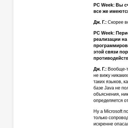
PC Week: Вы с
все же имеютс
Дж. Г.:
Скорее вс
PC Week: Пери
реализации на
программирован
этой связи пор
противодейств
Дж. Г.:
Вообще-то
не вижу никаких
таких языков, ка
базе Java не п
объяснения, ник
определяется о
Ну а Microsoft 
только сопрово
искренне опасал