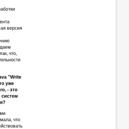
работки
ента
вая версия
оению
юдаем
зи, что,
тельности
va "Write
то уже
o, - это
 систем
ия?
ыми
мала, что
ействовать