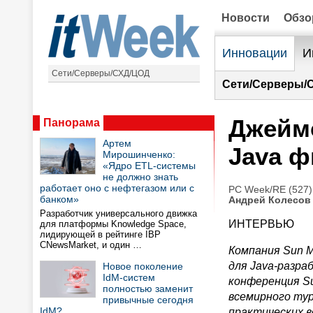
Новости
Обз
Инновации
И
Сети/Серверы/СХД/ЦОД
Сети/Серверы/
Джеймс
Панорама
Артем
Java ф
Мирошинченко:
«Ядро ETL-системы
не должно знать
работает оно с нефтегазом или с
PC Week/RE (527)
банком»
Андрей Колесов
Разработчик универсального движка
ИНТЕРВЬЮ
для платформы Knowledge Space,
лидирующей в рейтинге IBP
CNewsMarket, и один …
Компания Sun M
для Java-разра
Новое поколение
IdM-систем
конференция Su
полностью заменит
всемирного ту
привычные сегодня
IdM?
практических в