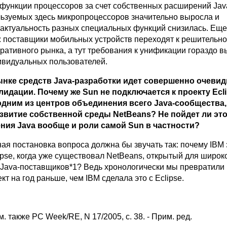
функции процессоров за счет собственных расширений Jav
ьзуемых здесь микропроцессоров значительно выросла и
 актуальность разных специальных функций снизилась. Еще
 поставщики мобильных устройств переходят к решительн
ративного рынка, а тут требования к унификации гораздо в
ивидуальных пользователей.
ынке средств Java-разработки идет совершенно очеви
идации. Почему же Sun не подключается к проекту Ecli
одним из центров объединения всего Java-сообщества,
звитие собственной среды NetBeans? Не пойдет ли это
ния Java вообще и роли самой Sun в частности?
я постановка вопроса должна бы звучать так: почему IBM 
ipse, когда уже существовал NetBeans, открытый для широк
 Java-поставщиков*1? Ведь хронологически мы превратили
кт на год раньше, чем IBM сделала это с Eclipse.
м. также PC Week/RE, N 17/2005, с. 38. - Прим. ред.