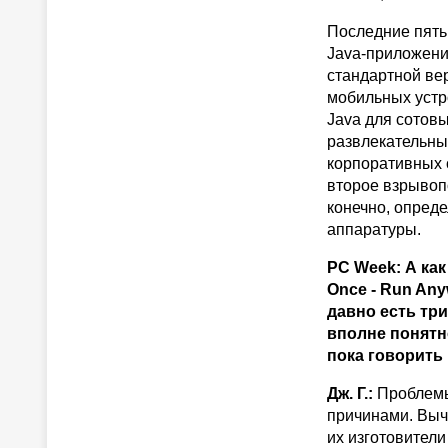
Последние пять
Java-приложени
стандартной ве
мобильных устр
Java для сотовы
развлекательны
корпоративных 
второе взрывоп
конечно, опред
аппаратуры.
PC Week: А ка
Once - Run Any
давно есть три
вполне понятн
пока говорить 
Дж. Г.:
Проблемы
причинами. Выч
их изготовител