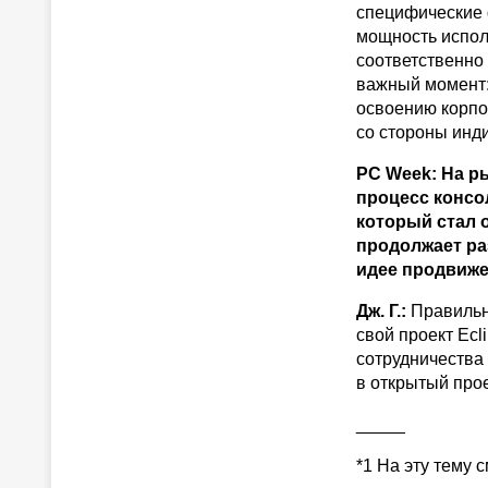
специфические 
мощность испол
соответственно
важный момент:
освоению корпо
со стороны инд
PC Week: На р
процесс консол
который стал 
продолжает ра
идее продвиже
Дж. Г.:
Правильна
свой проект Ecl
сотрудничества
в открытый прое
_____
*1 На эту тему с