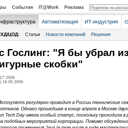
оры
События
IT@Work
Реклама
нфраструктура
Автоматизация
ИТ-индустрия
О
СХД/ЦОД:
Статьи
Новости компаний
Решения
 Гослинг: "Я бы убрал и
игурные скобки"
17`2006
| 16.05.2006
icrosystems регулярно проводит в России технические с
ботчиков. Однако прошедшая в конце апреля в Москве дву
n Tech Day имела особый статус, поскольку проходила в 
ра подобных мероприятий корпорации. Помимо обсуждени
опросов применения Java (в том числе в ходе мастеркласс