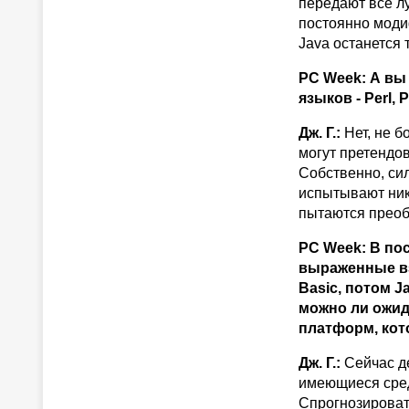
передают все л
постоянно модиф
Java останется 
PC Week: А вы
языков - Perl, 
Дж. Г.:
Нет, не б
могут претендо
Собственно, сил
испытывают ник
пытаются преоб
PC Week: В по
выраженные вз
Basic, потом J
можно ли ожид
платформ, кот
Дж. Г.:
Сейчас де
имеющиеся сред
Спрогнозироват