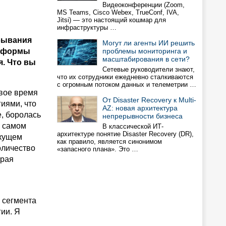
Видеоконференции (Zoom,
MS Teams, Cisco Webex, TrueConf, IVA,
Jitsi) — это настоящий кошмар для
инфраструктуры …
ебывания
Могут ли агенты ИИ решить
атформы
проблемы мониторинга и
масштабирования в сети?
. Что вы
Сетевые руководители знают,
что их сотрудники ежедневно сталкиваются
с огромным потоком данных и телеметрии …
рвое время
От Disaster Recovery к Multi-
иями, что
AZ: новая архитектура
е, боролась
непрерывности бизнеса
а самом
В классической ИТ-
архитектуре понятие Disaster Recovery (DR),
екущем
как правило, является синонимом
оличество
«запасного плана». Это …
орая
 сегмента
ии. Я