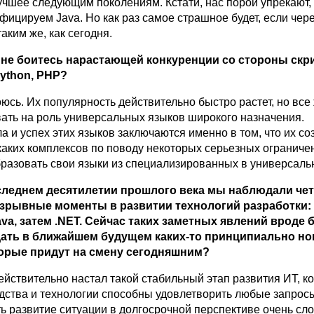
учшее следующим поколениям. Кстати, нас порой упрекают,
ицируем Java. Но как раз самое страшное будет, если чере
таким же, как сегодня.
 не боитесь нарастающей конкуренции со стороны ск
Python, PHP?
оюсь. Их популярность действительно быстро растет, но все
вать на роль универсальных языков широкого назначения.
а и успех этих языков заключаются именно в том, что их со
аких комплексов по поводу некоторых серьезных ограничен
разовать свои языки из специализированных в универсаль
следнем десятилетии прошлого века мы наблюдали чет
рывные моменты в развитии технологий разработки: 
ava, затем .NET. Сейчас таких заметных явлений вроде б
ать в ближайшем будущем каких-то принципиально н
орые придут на смену сегодняшним?
йствительно настал такой стабильный этап развития ИТ, ко
ства и технологии способны удовлетворить любые запрос
ь развитие ситуации в долгосрочной перспективе очень сл