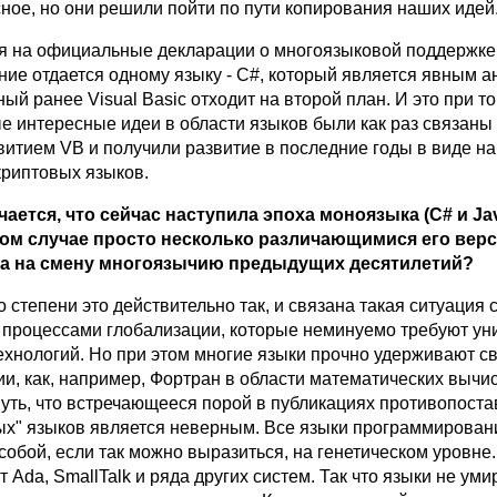
ное, но они решили пойти по пути копирования наших идей
ря на официальные декларации о многоязыковой поддержке,
ние отдается одному языку - C#, который является явным 
ный ранее Visual Basic отходит на второй план. И это при то
е интересные идеи в области языков были как раз связаны 
итием VB и получили развитие в последние годы в виде 
криптовых языков.
чается, что сейчас наступила эпоха моноязыка (C# и J
ном случае просто несколько различающимися его верс
а на смену многоязычию предыдущих десятилетий?
о степени это действительно так, и связана такая ситуация 
роцессами глобализации, которые неминуемо требуют у
хнологий. Но при этом многие языки прочно удерживают с
и, как, например, Фортран в области математических вычи
уть, что встречающееся порой в публикациях противопост
вых" языков является неверным. Все языки программирован
обой, если так можно выразиться, на генетическом уровне.
т Ada, SmallTalk и ряда других систем. Так что языки не уми