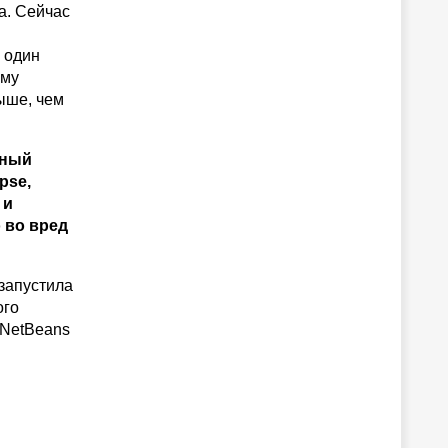
a. Сейчас
 один
ому
ыше, чем
дный
pse,
 и
 во вред
запустила
ого
 NetBeans