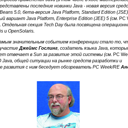
редставлены последние новинки Java - новая версия сред
eans 5.0, бета-версия Java Platform, Standard Edition (JSE)
 вариант Java Platform, Enterprise Edition (JEE) 5 (см.
PC 
). Отдельная секция Tech Day была посвящена операцион
s и OpenSolaris.
самым значительным событием конференции стало то, чт
 участие
Джеймс Гослинг
, создатель языка Java, которы
ет отвечает в Sun за развитие этой системы (см.
PC We
 О Java, общей ситуации на рынке средств разработки и
е развития с ним беседует обозреватель PC Week/RE
Ан