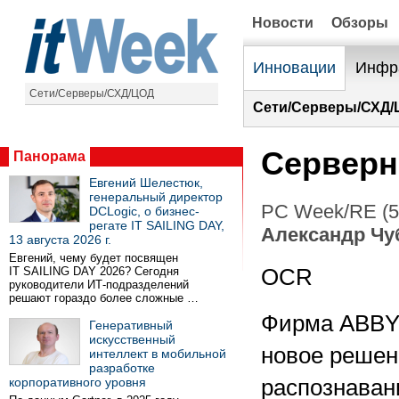
Новости
Обзоры
Инновации
Инфр
Сети/Серверы/СХД/ЦОД
Сети/Серверы/СХД/
Серверн
Панорама
Евгений Шелестюк,
генеральный директор
PC Week/RE (5
DCLogic, о бизнес-
регате IT SAILING DAY,
Александр Чу
13 августа 2026 г.
Евгений, чему будет посвящен
IT SAILING DAY 2026? Сегодня
OCR
руководители ИТ-подразделений
решают гораздо более сложные …
Фирма ABBYY
Генеративный
искусственный
новое решени
интеллект в мобильной
разработке
корпоративного уровня
распознаван