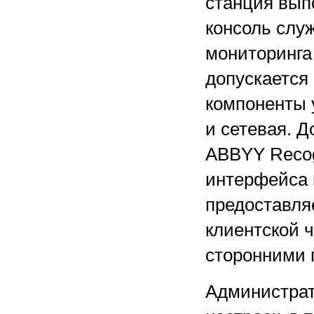
станция вып
консоль слу
мониторинга
допускается 
компоненты 
и сетевая. Д
ABBYY Recog
интерфейса 
предоставля
клиентской ч
сторонними 
Администрат