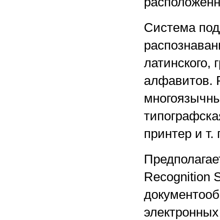
расположенн
Система под
распознавани
латинского, 
алфавитов. 
многоязычны
типографска
принтер и т. 
Предполагае
Recognition 
документообо
электронных