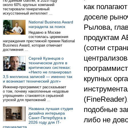
По данным Gartner, в 2025 году
около 60% крупных компаний
как полагаю
тестировали генеративный
искусственный интеллект …
доселе рыно
National Business Award
Рылова, гла
наградила за поиск
Недавно в Москве
продуктам A
состоялась церемония
награждения престижной премии National
Business Award, которая отмечает
(сотни стран
достижения …
централизов
Сергей Кузнецов о
техническом долге в
программист
критических системах:
«Никто не планировал
3,5 миллиона записей — именно так
крупных орг
и возникает технический долг»
Инженер-программист рассказывает
инструмента
о том, почему накопленные «кодовые
упрощения» становятся серьезной
(FineReader
угрозой для приложений …
подобные за
Названа лучшая студия
дизайна интерьера
Санкт-Петербурга в
либо не дов
2026 году для IT-
специалиста