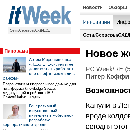
Новости
Обзоры
Инновации
Инфр
Сети/Серверы/СХД/ЦОД
Сети/Серверы/СХД/
Новое ж
Панорама
Артем Мирошинченко:
«Ядро ETL-системы не
PC Week/RE (5
должно знать работает
оно с нефтегазом или с
Питер Коффи
банком»
Разработчик универсального движка для
платформы Knowledge Space,
Возможност
лидирующей в рейтинге IBP
CNewsMarket, и один …
Канули в Лет
Генеративный
искусственный
вроде колдо
интеллект в мобильной
разработке
корпоративного уровня
сегодня это