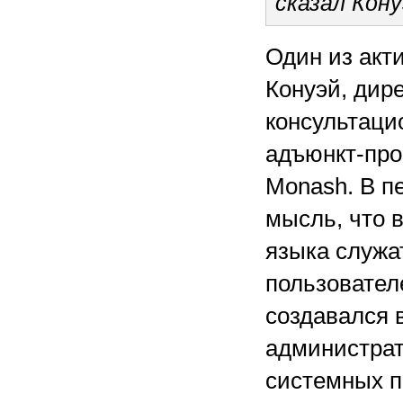
сказал Кону
Один из акт
Конуэй, дир
консультаци
адъюнкт-про
Monash. В п
мысль, что 
языка служа
пользователе
создавался 
администрат
системных п