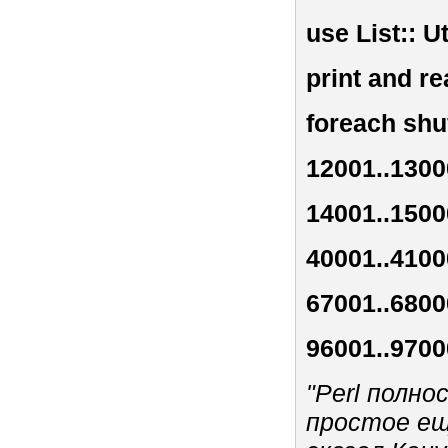
use List:: Ut
print and r
foreach shu
12001..1300
14001..1500
40001..4100
67001..6800
96001..9700
"Perl полн
простое еще