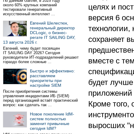
По данным Gartner, в 2025 году
около 60% крупных компаний
целях и пос
тестировали генеративный
искусственный интеллект …
версия 6 ос
Евгений Шелестюк,
технологии, 
генеральный директор
DCLogic, о бизнес-
регате IT SAILING DAY,
сохраняет в
13 августа 2026 г.
предшествен
Евгений, чему будет посвящен
IT SAILING DAY 2026? Сегодня
руководители ИТ-подразделений решают
вместе с те
гораздо более сложные …
спецификации
Быстро и эффективно:
расставляем
приоритеты при
будет лучше
настройке SIEM
приложений 
После приобретения системы
управления инцидентами ИБ (SIEM)
перед организацией встаёт практический
Кроме того,
вопрос: как сделать так …
инструменто
Новое поколение IdM-
систем полностью
заменит привычные
выросших "н
сегодня IdM?