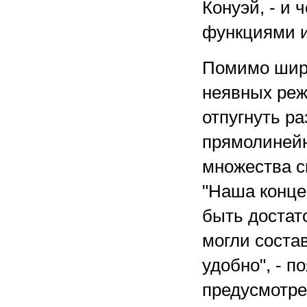
Конуэй, - и
функциями и
Помимо широ
неявных реж
отпугнуть р
прямолинейн
множества с
"Наша концеп
быть достат
могли состав
удобно", - п
предусмотре