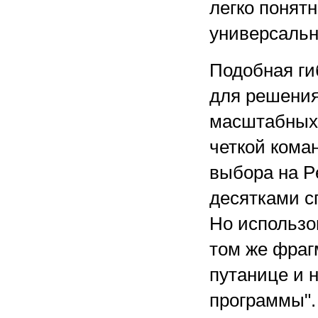
легко понят
универсаль
Подобная гиб
для решения
масштабных 
четкой кома
выбора на P
десятками с
Но использов
том же фраг
путанице и 
программы".