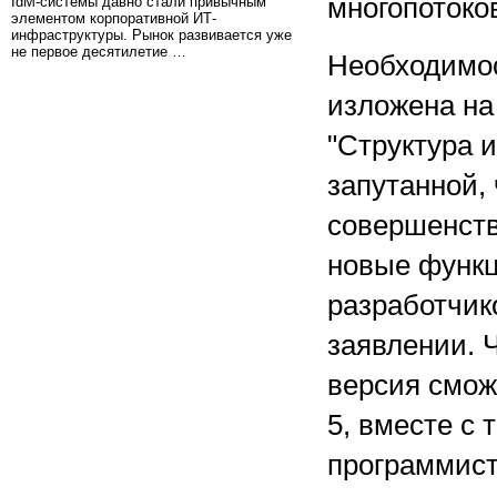
многопотоко
IdM-системы давно стали привычным
элементом корпоративной ИТ-
инфраструктуры. Рынок развивается уже
не первое десятилетие …
Необходимос
изложена на 
"Структура 
запутанной,
совершенств
новые функц
разработчико
заявлении. Ч
версия смож
5, вместе с
программист