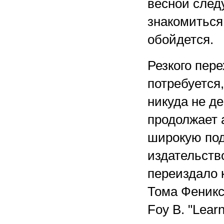
весной след
знакомиться 
обойдется.
Резкого пер
потребуется,
никуда не де
продолжает 
широкую подд
издательство
переиздало 
Тома Феникса
Foy B. "Learn