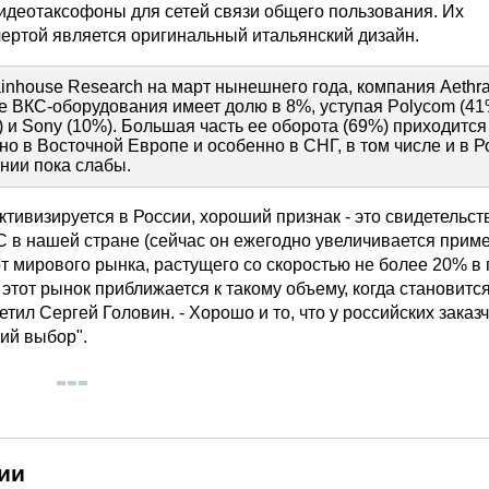
видеотаксофоны для сетей связи общего пользования. Их
чертой является оригинальный итальянский дизайн.
nhouse Research на март нынешнего года, компания Aethra
 ВКС-оборудования имеет долю в 8%, уступая Polycom (41
) и Sony (10%). Большая часть ее оборота (69%) приходится
но в Восточной Европе и особенно в СНГ, в том числе и в Р
нии пока слабы.
 активизируется в России, хороший признак - это свидетельст
С в нашей стране (сейчас он ежегодно увеличивается прим
т мирового рынка, растущего со скоростью не более 20% в г
о этот рынок приближается к такому объему, когда становитс
метил Сергей Головин. - Хорошо и то, что у российских заказ
ий выбор".
ии