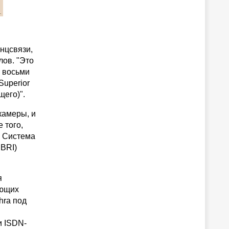
нцсвязи,
лов. "Это
 восьми
Superior
щего)".
камеры, и
 того,
. Система
 BRI)
я
ающих
hra под
и ISDN-