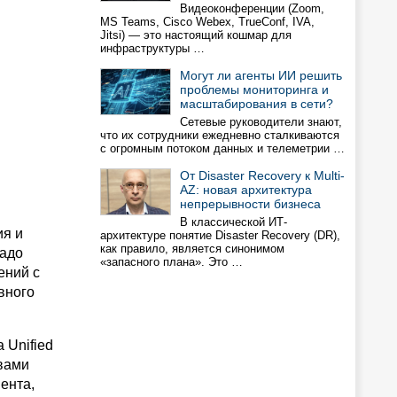
Видеоконференции (Zoom,
MS Teams, Cisco Webex, TrueConf, IVA,
Jitsi) — это настоящий кошмар для
инфраструктуры …
Могут ли агенты ИИ решить
проблемы мониторинга и
масштабирования в сети?
Сетевые руководители знают,
что их сотрудники ежедневно сталкиваются
с огромным потоком данных и телеметрии …
От Disaster Recovery к Multi-
AZ: новая архитектура
непрерывности бизнеса
В классической ИТ-
ия и
архитектуре понятие Disaster Recovery (DR),
как правило, является синонимом
радо
«запасного плана». Это …
ений с
вного
 Unified
вами
ента,