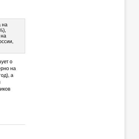
 на
%),
 на
оссии,
вует о
ерно на
од), а
я
чиков