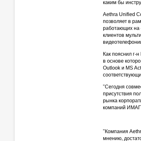
каким бы инстру
Aethra Unified 
позволяет в ра
работающих на 
клиентов мульт
видеотелефонии,
Как пояснил г-н
в основе которо
Outlook и MS Ac
соответствующи
"Сегодня совме
присутствия по
рынка корпорат
компаний ИМАГ
"Компания Aeth
мнению, достато