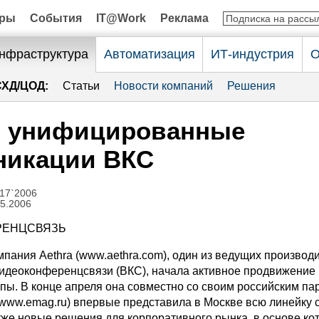
оры
События
IT@Work
Реклама
нфраструктура
Автоматизация
ИТ-индустрия
О
СХД/ЦОД:
Статьи
Новости компаний
Решения
a: унифицированные
никации ВКС
17`2006
05.2006
РЕНЦСВЯЗЬ
пания Aethra (www.aethra.com), один из ведущих производ
идеоконференцсвязи (ВКС), начала активное продвижение 
пы. В конце апреля она совместно со своим российским па
ww.emag.ru) впервые представила в Москве всю линейку 
акже новые решения для корпоративного рынка, в основе ко