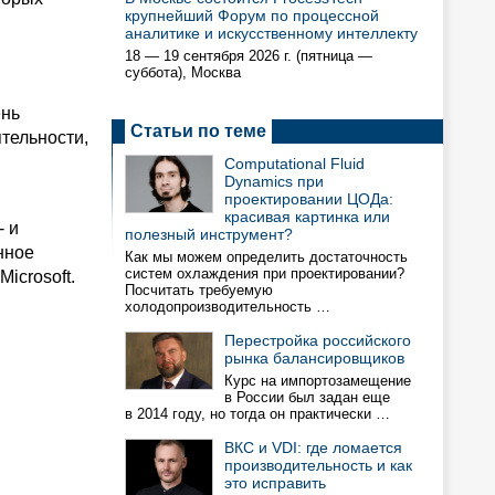
крупнейший Форум по процессной
аналитике и искусственному интеллекту
18 — 19 сентября 2026 г. (пятница —
суббота), Москва
ень
Статьи по теме
тельности,
Computational Fluid
Dynamics при
проектировании ЦОДа:
красивая картинка или
- и
полезный инструмент?
нное
Как мы можем определить достаточность
систем охлаждения при проектировании?
icrosoft.
Посчитать требуемую
холодопроизводительность …
Перестройка российского
рынка балансировщиков
Курс на импортозамещение
в России был задан еще
в 2014 году, но тогда он практически …
ВКС и VDI: где ломается
производительность и как
это исправить