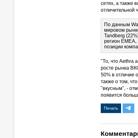
ceтях, а также 
отличительной 
По данным Wai
мировом рынке
Tandberg (22%
регион ЕМЕА, 
позиции компа
"То, что Aethra
росте рынка ВК
50% в отличие о
также о том, чт
"вкусным", - от
появится больш
Печать
Комментар