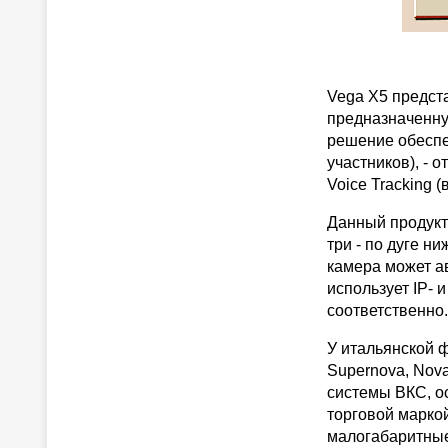
Vega X5 предст
предназначенную
решение обеспе
участников), - 
Voice Tracking 
Данный продукт
три - по дуге н
камера может а
использует IP- 
соответственно.
У итальянской 
Supernova, Nova
системы ВКС, о
торговой маркой
малогабаритные