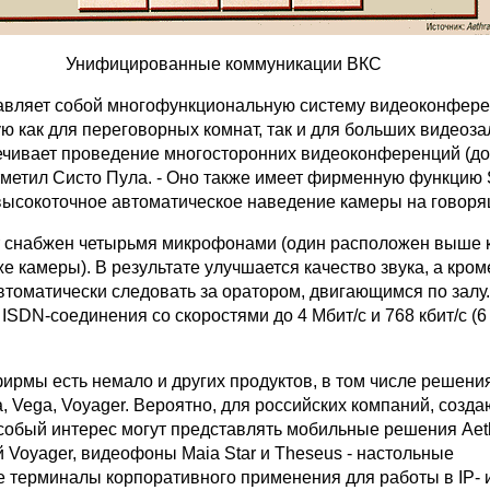
Унифицированные коммуникации ВКС
авляет собой многофункциональную систему видеоконфере
 как для переговорных комнат, так и для больших видеоза
чивает проведение многосторонних видеоконференций (до
отметил Систо Пула. - Оно также имеет фирменную функцию 
(высокоточное автоматическое наведение камеры на говоря
 снабжен четырьмя микрофонами (один расположен выше 
иже камеры). В результате улучшается качество звука, а кроме
втоматически следовать за оратором, двигающимся по залу
и ISDN-соединения со скоростями до 4 Мбит/с и 768 кбит/с (6
фирмы есть немало и других продуктов, в том числе решени
, Vega, Voyager. Вероятно, для российских компаний, созд
собый интерес могут представлять мобильные решения Aet
 Voyager, видеофоны Maia Star и Theseus - настольные
 терминалы корпоративного применения для работы в IP- 