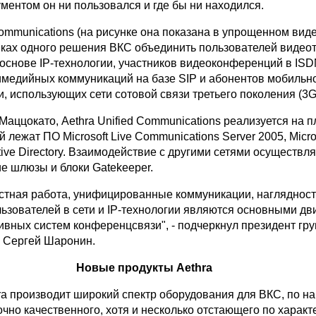
ментом он ни пользовался и где бы ни находился.
Communications (на рисунке она показана в упрощенном виде
мках одного решения ВКС объединить пользователей видео
основе IP-технологии, участников видеоконференций в IS
имедийных коммуникаций на базе SIP и абонентов мобильн
 использующих сети сотовой связи третьего поколения (3G
 Маццокато, Aethra Unified Communications реализуется на 
й лежат ПО Microsoft Live Communications Server 2005, Micro
tive Directory. Взаимодействие с другими сетями осуществл
е шлюзы и блоки Gatekeeper.
стная работа, унифицированные коммуникации, наглядност
льзователей в сети и IP-технологии являются основными д
ивных систем конференцсвязи", - подчеркнул президент гр
 Сергей Шаронин.
Новые продукты Aethra
ra производит широкий спектр оборудования для ВКС, по н
чно качественного, хотя и несколько отстающего по харак