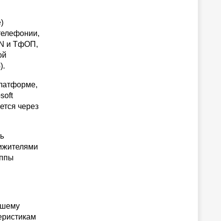
)
телефонии,
DN и ТфОП,
ой
).
платформе,
soft
яется через
ь
вижителями
уппы
ашему
теристикам