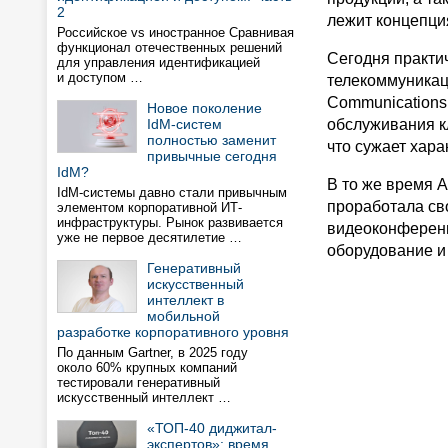
2
лежит концепци
Российское vs иностранное Сравнивая
функционал отечественных решений
Сегодня практи
для управления идентификацией
и доступом …
телекоммуникац
Communications
Новое поколение
IdM-систем
обслуживания к
полностью заменит
что сужает хара
привычные сегодня
IdM?
В то же время 
IdM-системы давно стали привычным
проработала св
элементом корпоративной ИТ-
инфраструктуры. Рынок развивается
видеоконференц
уже не первое десятилетие …
оборудование и 
Генеративный
искусственный
интеллект в
мобильной
разработке корпоративного уровня
По данным Gartner, в 2025 году
около 60% крупных компаний
тестировали генеративный
искусственный интеллект …
«ТОП-40 диджитал-
экспертов»: время