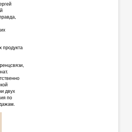
ергей
ой
правда,
ких
х продукта
ренцсвязи,
нат.
етственно
икой
чи двух
ния по
одажам.