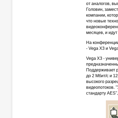
от аналогов, вы
Головин, замест
компании, котор
что новые техн
видеоконференц
месяцев, и идут
На конференции
- Vega X3 и Veg
Vega X3 - унив
предназначенны
Поддерживает р
до 2 Мбит/с и 1
высокого разре
видеопотоков. "
стандарту AES",