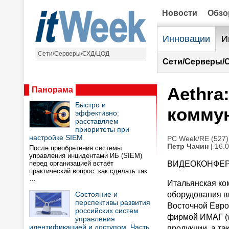
Новости
Обз
Инновации
И
Сети/Серверы/СХД/ЦОД
Сети/Серверы/
Aethr
Панорама
Быстро и
комму
эффективно:
расставляем
приоритеты при
настройке SIEM
PC Week/RE (527)
Петр Чачин
| 16.
После приобретения системы
управления инцидентами ИБ (SIEM)
перед организацией встаёт
ВИДЕОКОНФЕ
практический вопрос: как сделать так
…
Итальянская ком
Состояние и
оборудования в
перспективы развития
Восточной Евро
российских систем
фирмой ИМАГ (w
управления
идентификацией и доступом. Часть
продукции, а т