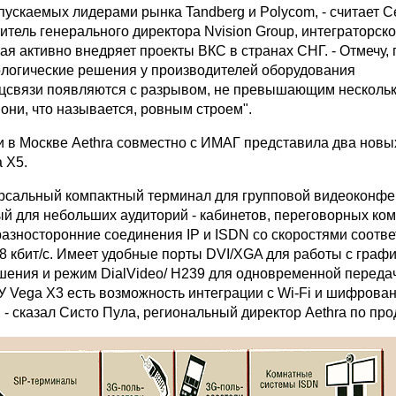
пускаемых лидерами рынка Tandberg и Polycom, - считает С
итель генерального директора Nvision Group, интеграторск
ая активно внедряет проекты ВКС в странах СНГ. - Отмечу, 
ологические решения у производителей оборудования
связи появляются с разрывом, не превышающим несколь
 они, что называется, ровным строем".
 в Москве Aethra совместно с ИМАГ представила два новы
a X5.
ерсальный компактный терминал для групповой видеоконфе
й для небольших аудиторий - кабинетов, переговорных ком
азносторонние соединения IP и ISDN со скоростями соотв
28 кбит/с. Имеет удобные порты DVI/XGA для работы с граф
шения и режим DialVideo/ H239 для одновременной переда
У Vega X3 есть возможность интеграции с Wi-Fi и шифрова
 - сказал Систо Пула, региональный директор Aethra по пр