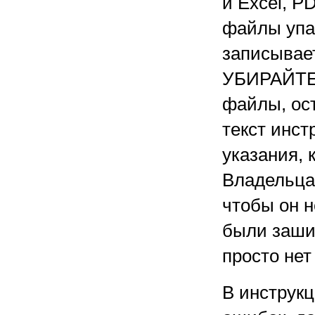
и Excel, P
файлы упак
записывает
УБИРАЙТЕСЬ
файлы, ос
текст инс
указания, 
Владельца
чтобы он н
были заши
просто нет
В инструк