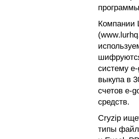
программы
Компании L
(www.lurh
используем
шифруются
систему e-
выкупа в 3
счетов e-g
средств.
Cryzip ищ
типы файло