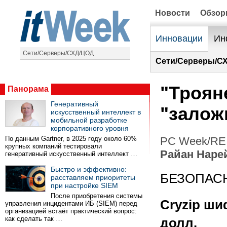
Новости
Обзо
Инновации
Ин
Сети/Серверы/СХД/ЦОД
Сети/Серверы/С
"Троян
Панорама
Генеративный
"залож
искусственный интеллект в
мобильной разработке
корпоративного уровня
По данным Gartner, в 2025 году около 60%
PC Week/RE 
крупных компаний тестировали
Райан Наре
генеративный искусственный интеллект …
Быстро и эффективно:
БЕЗОПАС
расставляем приоритеты
при настройке SIEM
После приобретения системы
Cryzip ши
управления инцидентами ИБ (SIEM) перед
организацией встаёт практический вопрос:
как сделать так …
долл.