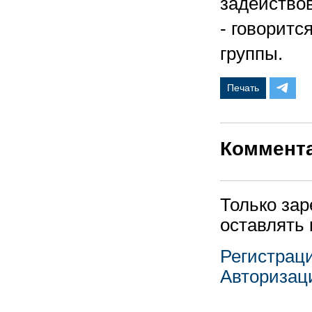
задействов
- говоритс
группы.
Печать
Коммент
Только за
оставлять
Регистрац
Авторизац