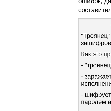
ошибок, д
составител
"Троянец"
зашифров
Как это п
- "трояне
- заражае
исполнени
- шифруе
паролем а