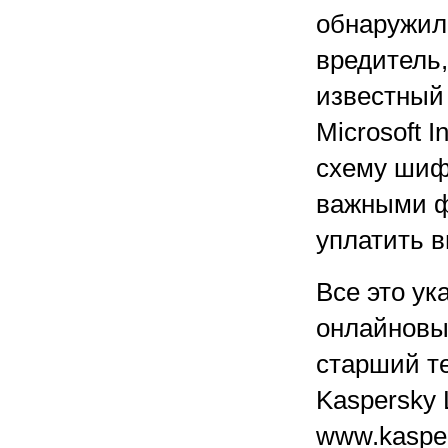
обнаружили
вредитель
известный
Microsoft 
схему шиф
важными ф
уплатить 
Все это у
онлайновы
старший т
Kaspersky 
www.kaspe