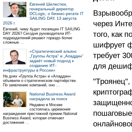
Евгений Шелестюк,
генеральный директор
Взрывообр
DCLogic, о бизнес-регате IT
SAILING DAY, 13 августа
через Инте
2026 г.
Евгений, чему будет посвящен IT SAILING
того, как 
DAY 2026? Сегодня руководители ИТ-
подразделений решают гораздо более
сложные …
шифрует ф
«Стратегический альянс
требует 30
„Группы Астра“ и „Аладдин“
задаёт новый подход к
для дешиф
созданию ИТ-
инфраструктуры в России»
На днях «Группа Астра» и «Аладдин»
"Троянец",
объявили о стратегическом партнёрстве.
По заявлению компаний, оно …
криптогра
National Business Award
наградила за поиск
защищенно
Недавно в Москве
состоялась церемония
пошаговые
награждения престижной премии National
Business Award, которая отмечает
онлайново
достижения …