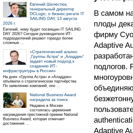
Евгений Шелестюк,
генеральный директор
В самом на
DCLogic, о бизнес-регате IT
SAILING DAY, 13 августа
плоды дека
2026 г.
Евгений, чему будет посвящен IT SAILING
фирму Cyot
DAY 2026? Сегодня руководители ИТ-
подразделений решают гораздо более
сложные …
Adaptive A
«Стратегический альянс
разработа
„Группы Астра“ и „Аладдин“
задаёт новый подход к
подлогов.
созданию ИТ-
инфраструктуры в России»
многоуров
На днях «Группа Астра» и «Аладдин»
объявили о стратегическом партнёрстве.
По заявлению компаний, оно …
объединяю
National Business Award
безжетонн
наградила за поиск
Недавно в Москве
пользовате
состоялась церемония
награждения престижной премии National
authentica
Business Award, которая отмечает
достижения …
Adaptive A