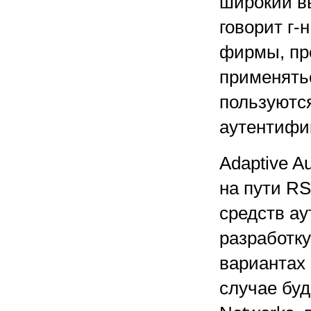
широкий в
говорит г-
фирмы, пр
применятьс
пользуются
аутентифик
Adaptive A
на пути R
средств а
разработку
вариантах 
случае буд