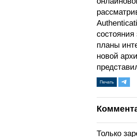
онлайново
рассматрив
Authentica
состояния
планы инт
новой архи
представил
Печать
Коммент
Только за