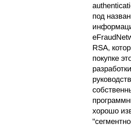
authentica
под назван
информаци
eFraudNet
RSA, котор
покупке эт
разработки
руководств
собственн
программн
хорошо изв
"сегментн