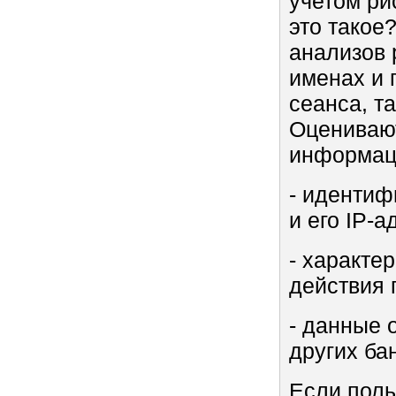
учетом рис
это такое
анализов 
именах и 
сеанса, т
Оцениваю
информац
- идентиф
и его IP-а
- характер
действия 
- данные 
других ба
Если поль