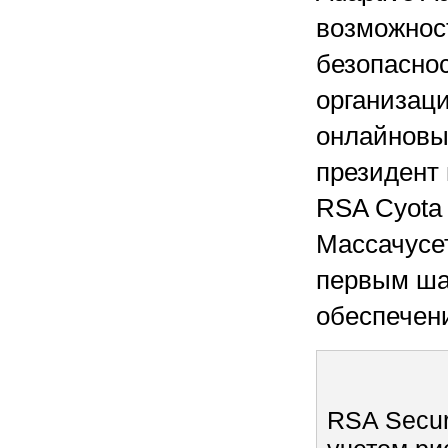
возможнос
безопасно
организац
онлайновы
президент
RSA Cyota 
Массачусет
первым ша
обеспечен
RSA Secur