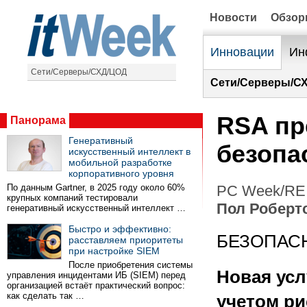
Новости
Обзо
Инновации
Ин
Сети/Серверы/СХД/ЦОД
Сети/Серверы/С
RSA пр
Панорама
Генеративный
безопа
искусственный интеллект в
мобильной разработке
корпоративного уровня
По данным Gartner, в 2025 году около 60%
PC Week/RE 
крупных компаний тестировали
Пол Роберт
генеративный искусственный интеллект …
Быстро и эффективно:
БЕЗОПАС
расставляем приоритеты
при настройке SIEM
После приобретения системы
Новая усл
управления инцидентами ИБ (SIEM) перед
организацией встаёт практический вопрос:
как сделать так …
учетом ри