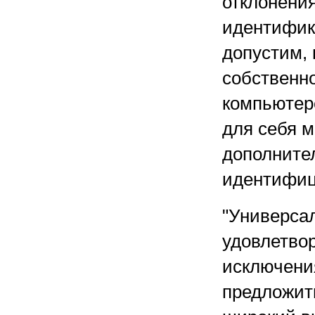
отклонени
идентифик
допустим, 
собственно
компьютер
для себя м
дополните
идентифиц
"Универса
удовлетво
исключения
предложит