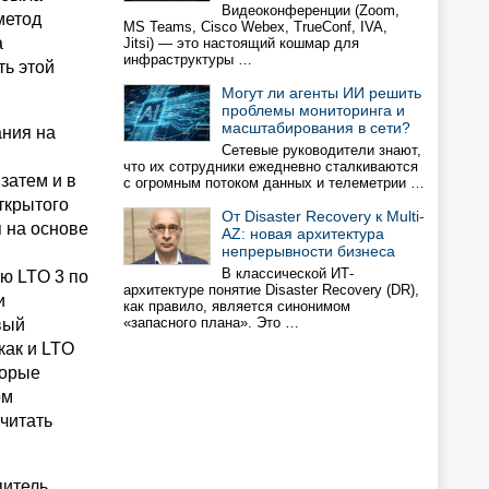
Видеоконференции (Zoom,
метод
MS Teams, Cisco Webex, TrueConf, IVA,
а
Jitsi) — это настоящий кошмар для
инфраструктуры …
ть этой
Могут ли агенты ИИ решить
проблемы мониторинга и
масштабирования в сети?
ния на
Сетевые руководители знают,
что их сотрудники ежедневно сталкиваются
затем и в
с огромным потоком данных и телеметрии …
ткрытого
От Disaster Recovery к Multi-
 на основе
AZ: новая архитектура
непрерывности бизнеса
В классической ИТ-
ю LTO 3 по
архитектуре понятие Disaster Recovery (DR),
и
как правило, является синонимом
«запасного плана». Это …
вый
как и LTO
торые
ом
читать
питель