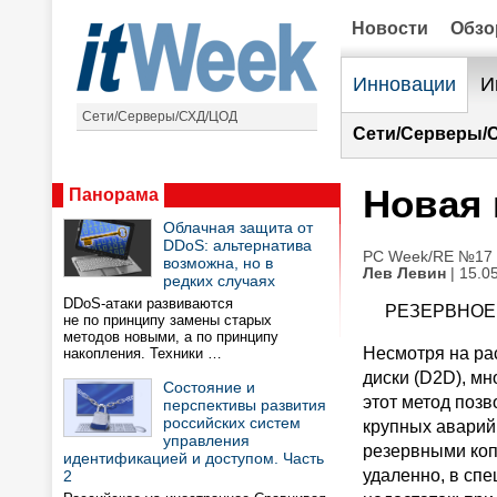
Новости
Обз
Инновации
И
Сети/Серверы/СХД/ЦОД
Сети/Серверы/
Новая 
Панорама
Облачная защита от
DDoS: альтернатива
PC Week/RE №17 (
возможна, но в
Лев Левин
| 15.0
редких случаях
DDoS-атаки развиваются
РЕЗЕРВНОЕ 
не по принципу замены старых
методов новыми, а по принципу
Несмотря на ра
накопления. Техники …
диски (D2D), мн
Состояние и
этот метод поз
перспективы развития
российских систем
крупных аварий 
управления
резервными коп
идентификацией и доступом. Часть
удаленно, в сп
2