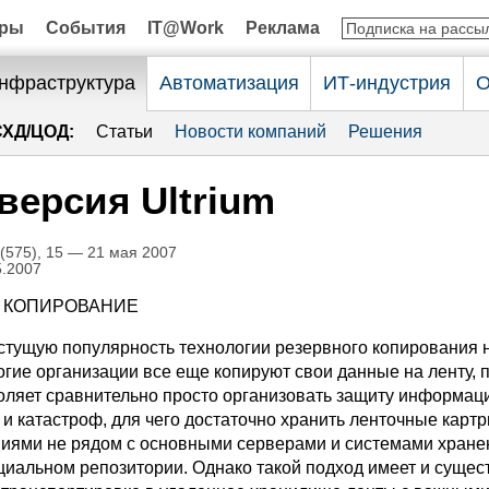
оры
События
IT@Work
Реклама
нфраструктура
Автоматизация
ИТ-индустрия
О
СХД/ЦОД:
Статьи
Новости компаний
Решения
версия Ultrium
575), 15 — 21 мая 2007
5.2007
КОПИРОВАНИЕ
стущую популярность технологии резервного копирования 
огие организации все еще копируют свои данные на ленту, 
воляет сравнительно просто организовать защиту информаци
и катастроф, для чего достаточно хранить ленточные картр
иями не рядом с основными серверами и системами хранен
ециальном репозитории. Однако такой подход имеет и суще