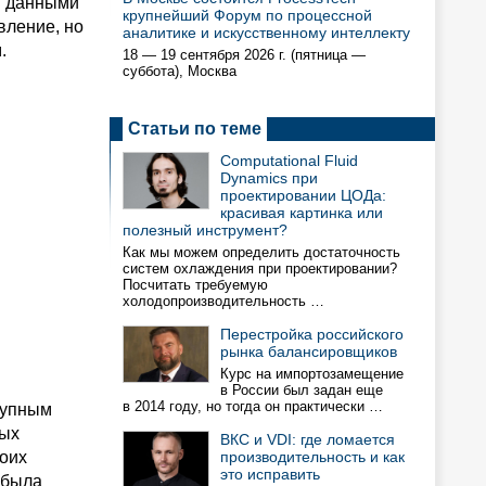
и данными
крупнейший Форум по процессной
вление, но
аналитике и искусственному интеллекту
.
18 — 19 сентября 2026 г. (пятница —
суббота), Москва
Статьи по теме
Computational Fluid
Dynamics при
проектировании ЦОДа:
красивая картинка или
полезный инструмент?
Как мы можем определить достаточность
систем охлаждения при проектировании?
Посчитать требуемую
холодопроизводительность …
Перестройка российского
рынка балансировщиков
Курс на импортозамещение
в России был задан еще
в 2014 году, но тогда он практически …
рупным
ных
ВКС и VDI: где ломается
воих
производительность и как
это исправить
 была