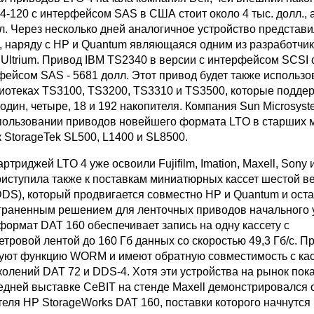
4-120 с интерфейсом SAS в США стоит около 4 тыс. долл., 
лл. Через несколько дней аналогичное устройство представ
, наряду с HP и Quantum являющаяся одним из разработчи
Ultrium. Привод IBM TS2340 в версии с интерфейсом SCSI 
рфейсом SAS - 5681 долл. Этот привод будет также использо
иотеках TS3100, TS3200, TS3310 и TS3500, которые подде
один, четыре, 18 и 192 накопителя. Компания Sun Microsys
пользовании приводов новейшего формата LTO в старших 
 StorageTek SL500, L1400 и SL8500.
ртриджей LTO 4 уже освоили Fujifilm, Imation, Maxell, Sony 
риступила также к поставкам миниатюрных кассет шестой в
DS), который продвигается совместно HP и Quantum и оста
раненным решением для ленточных приводов начального 
формат DAT 160 обеспечивает запись на одну кассету с
тровой лентой до 160 Гб данных со скоростью 49,3 Гб/с. 
уют функцию WORM и имеют обратную совместимость с ка
олений DAT 72 и DDS-4. Хотя эти устройства на рынок пока
едней выставке CeBIT на стенде Maxell демонстрировался
теля HP StorageWorks DAT 160, поставки которого начнутс