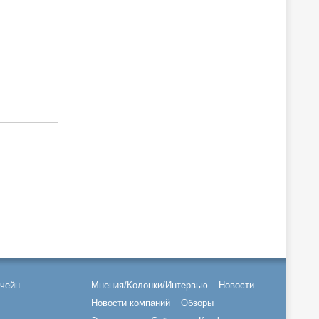
чейн
Мнения/Колонки/Интервью
Новости
Новости компаний
Обзоры