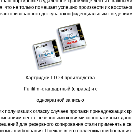
и транспортировке в удаленное хранилище ленты с важным
я, что не только помешает успешно произвести их восстано
 неавторизованного доступа к конфиденциальным сведениям
Картриджи LTO 4 производства
Fujifilm -стандартный (справа) и с
однократной записью
их получивших огласку случаев пропажи принадлежащих к
омпаниям лент с резервными копиями корпоративных дан
решений для резервного копирования стали применять в с
анизмы шифрования. Прежде всего поддержка шифрования