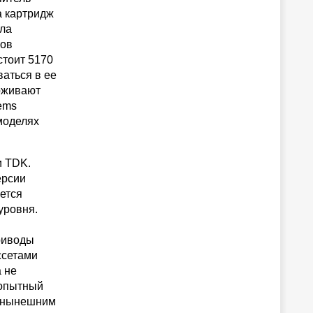
а картридж
ила
ков
стоит 5170
ваться в ее
рживают
tems
моделях
и TDK.
ерсии
ется
уровня.
Приводы
ссетами
 не
 опытный
я нынешним