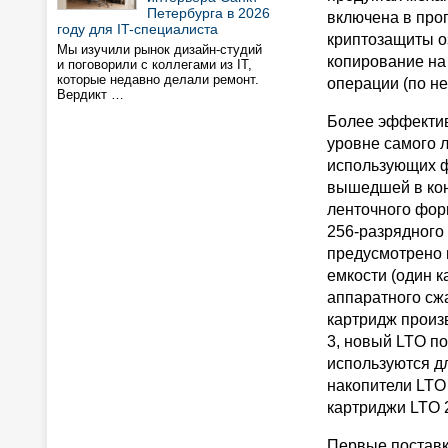
Петербурга в 2026
включена в про
году для IT-специалиста
криптозащиты о
Мы изучили рынок дизайн-студий
копирование на 
и поговорили с коллегами из IT,
которые недавно делали ремонт.
операции (по н
Вердикт …
Более эффекти
уровне самого 
использующих ф
вышедшей в кон
ленточного фор
256-разрядного
предусмотрено 
емкости (один 
аппаратного сжа
картридж произв
3, новый LTO п
используются д
накопители LTO
картриджи LTO 
Первые поставк