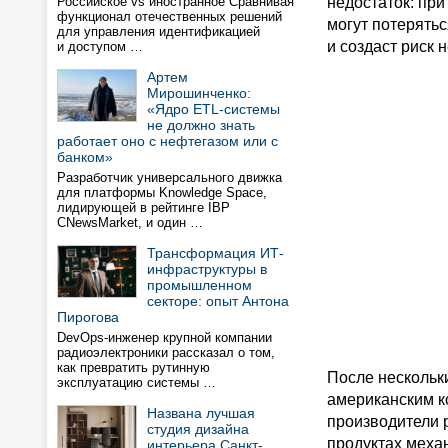
Российское vs иностранное Сравнивая
недостаток: пр
функционал отечественных решений
могут потерятьс
для управления идентификацией
и создаст риск
и доступом …
Артем
Мирошинченко:
«Ядро ETL-системы
не должно знать
работает оно с нефтегазом или с
банком»
Разработчик универсального движка
для платформы Knowledge Space,
лидирующей в рейтинге IBP
CNewsMarket, и один …
Трансформация ИТ-
инфраструктуры в
промышленном
секторе: опыт Антона
Пирогова
DevOps-инженер крупной компании
радиоэлектроники рассказал о том,
как превратить рутинную
После нескольк
эксплуатацию системы …
американским к
Названа лучшая
производители 
студия дизайна
продуктах мех
интерьера Санкт-