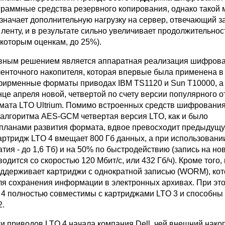
граммные средства резервного копирования, однако такой 
значает дополнительную нагрузку на сервер, отвечающий з
ленту, и в результате сильно увеличивает продолжительнос
екоторым оценкам, до 25%).
вным решением является аппаратная реализация шифрова
ленточного накопителя, которая впервые была применена в
ирменные форматы приводах IBM TS1120 и Sun T10000, а 
це апреля новой, четвертой по счету версии популярного о
мата LTO Ultrium. Помимо встроенных средств шифрования
 алгоритма AES-GCM четвертая версия LTO, как и было
планами развития формата, вдвое превосходит предыдущу
картридж LTO 4 вмещает 800 Гб данных, а при использовани
тия - до 1,6 Тб) и на 50% по быстродействию (запись на но
одится со скоростью 120 Мбит/с, или 432 Гб/ч). Кроме того, 
оддерживает картриджи с однократной записью (WORM), ко
ля сохранения информации в электронных архивах. При эт
 4 полностью совместимы с картриджами LTO 3 и способны 
2.
и приводов LTO 4 начала компания Dell, чей внешний нако