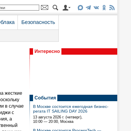
блака
Безопасность
Интересно
на жесткие
События
поскольку
и в случае
В Москве состоится ежегодная бизнес-
регата IT SAILING DAY 2026
иджи с
13 августа 2026 г. (четверг),
ия, а
10:00 — 20:00
, Москва
ственный
В Москве состоится ProcessTech —