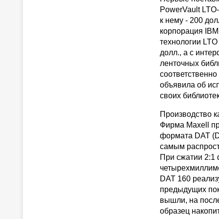
PowerVault LTO-
к нему - 200 до
корпорация IBM
технологии LTO 
долл., а с инте
ленточных библ
соответственно 
объявила об ис
своих библиотек
Производство ка
Фирма Maxell п
формата DAT (D
самым распрост
При сжатии 2:1 
четырехмиллиме
DAT 160 реализ
предыдущих пок
вышли, на посл
образец накопи