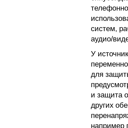
телефонно
использов
систем, ра
аудио/вид
У источни
переменног
для защит
предусмот
и защита о
других об
перенапря
например 