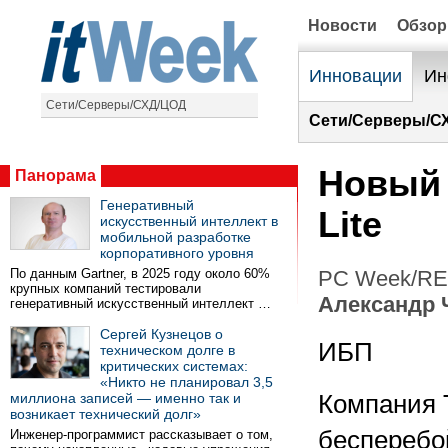
Новости
Обзо
Инновации
Ин
Сети/Серверы/СХД/ЦОД
Сети/Серверы/С
Новый 
Панорама
Генеративный
Lite
искусственный интеллект в
мобильной разработке
корпоративного уровня
По данным Gartner, в 2025 году около 60%
PC Week/RE 
крупных компаний тестировали
Александр 
генеративный искусственный интеллект …
Сергей Кузнецов о
ИБП
техническом долге в
критических системах:
«Никто не планировал 3,5
миллиона записей — именно так и
Компания T
возникает технический долг»
бесперебо
Инженер-программист рассказывает о том,