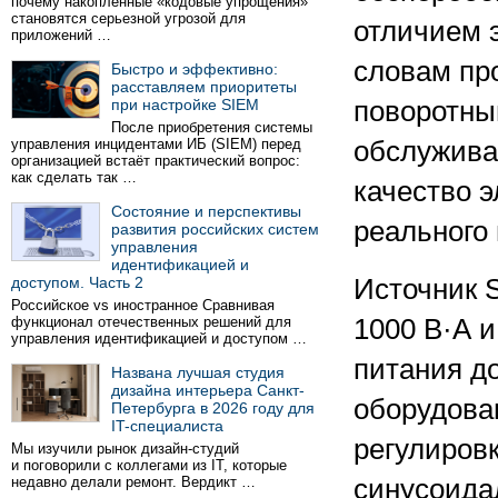
почему накопленные «кодовые упрощения»
становятся серьезной угрозой для
отличием э
приложений …
словам пр
Быстро и эффективно:
расставляем приоритеты
при настройке SIEM
поворотны
После приобретения системы
управления инцидентами ИБ (SIEM) перед
обслужива
организацией встаёт практический вопрос:
как сделать так …
качество 
Состояние и перспективы
реального
развития российских систем
управления
идентификацией и
доступом. Часть 2
Источник 
Российское vs иностранное Сравнивая
функционал отечественных решений для
1000 В·А 
управления идентификацией и доступом …
питания д
Названа лучшая студия
дизайна интерьера Санкт-
оборудова
Петербурга в 2026 году для
IT-специалиста
регулиров
Мы изучили рынок дизайн-студий
и поговорили с коллегами из IT, которые
недавно делали ремонт. Вердикт …
синусоида