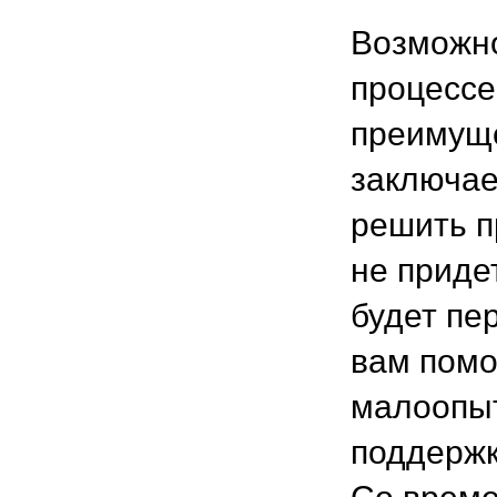
Возможно
процессе
преимуще
заключае
решить п
не приде
будет пе
вам помо
малоопыт
поддержк