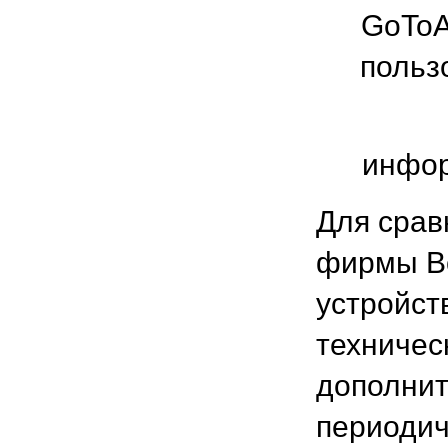
GoToA
польз
инфор
Для срав
фирмы B
устройст
техничес
дополнит
периодич