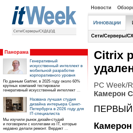
Новости
Обзо
Инновации
Сети/Серверы/СХД/ЦОД
Сети/Серверы/С
Citrix
Панорама
Генеративный
удале
искусственный интеллект в
мобильной разработке
корпоративного уровня
По данным Gartner, в 2025 году около 60%
PC Week/R
крупных компаний тестировали
генеративный искусственный интеллект …
Камерон С
Названа лучшая студия
дизайна интерьера Санкт-
ПЕРВЫЙ
Петербурга в 2026 году для
IT-специалиста
Мы изучили рынок дизайн-студий
Камерон
и поговорили с коллегами из IT, которые
недавно делали ремонт. Вердикт …