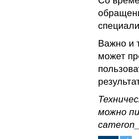
Со време
обращени
специали
Важно и 
может пр
пользова
результа
Техничес
можно пи
cameron_