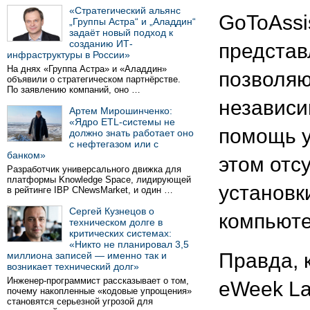
«Стратегический альянс
GoToAssis
„Группы Астра“ и „Аладдин“
задаёт новый подход к
созданию ИТ-
представ
инфраструктуры в России»
На днях «Группа Астра» и «Аладдин»
позволяю
объявили о стратегическом партнёрстве.
По заявлению компаний, оно …
независи
Артем Мирошинченко:
«Ядро ETL-системы не
помощь у
должно знать работает оно
с нефтегазом или с
банком»
этом отс
Разработчик универсального движка для
платформы Knowledge Space, лидирующей
установк
в рейтинге IBP CNewsMarket, и один …
Сергей Кузнецов о
компьют
техническом долге в
критических системах:
«Никто не планировал 3,5
Правда, 
миллиона записей — именно так и
возникает технический долг»
Инженер-программист рассказывает о том,
eWeek La
почему накопленные «кодовые упрощения»
становятся серьезной угрозой для