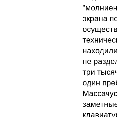
"молниен
экрана п
осуществ
техничес
находили
не разде
три тыся
один пре
Массачус
заметные
клавиату