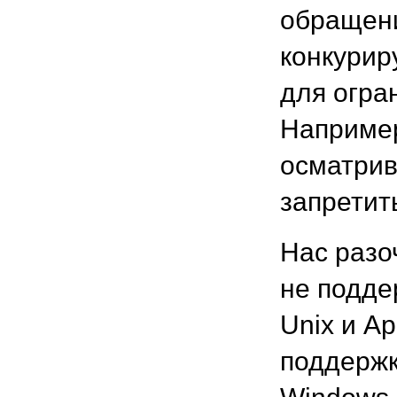
обращени
конкурир
для огра
Например
осматрив
запретит
Нас разо
не подде
Unix и A
поддержк