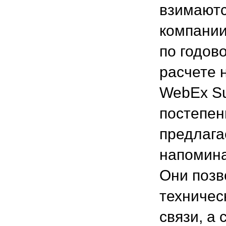
взимаютс
компании
по годово
расчете 
WebEx Sup
постепен
предлага
напомина
Они позв
техничес
связи, а