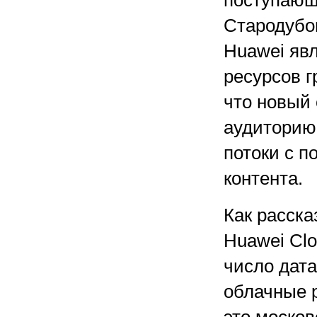
поступающ
Стародубо
Huawei яв
ресурсов г
что новый
аудиторию
потоки с п
контента.
Как расск
Huawei Clo
число дата
облачные р