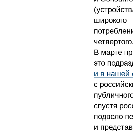
(устройств
широкого
потреблен
четвертого
В марте пр
это подра
и в нашей 
с российс
публичного
спустя рос
подвело п
и предста