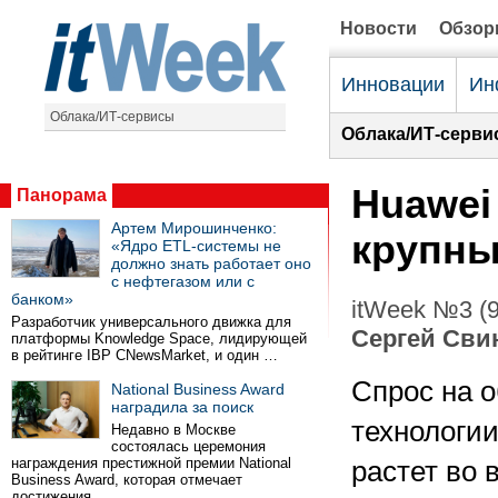
Новости
Обзо
Инновации
Ин
Облака/ИТ-сервисы
Облака/ИТ-серви
Huawei
Панорама
Артем Мирошинченко:
крупны
«Ядро ETL-системы не
должно знать работает оно
с нефтегазом или с
банком»
itWeek №3 (9
Разработчик универсального движка для
Сергей Сви
платформы Knowledge Space, лидирующей
в рейтинге IBP CNewsMarket, и один …
Спрос на 
National Business Award
наградила за поиск
технологи
Недавно в Москве
состоялась церемония
награждения престижной премии National
растет во 
Business Award, которая отмечает
достижения …