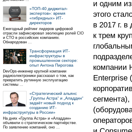
и одним из
«ТОП-40 диджитал-
этого стал
экспертов»: время
«гибридных» ИТ-
директоров
в 2017 г. 
Ежегодный рейтинг лидеров цифровой
отрасли зафиксировал эволюцию ролей CIO
к трем кр
и CTO в российских компаниях.
Обнародован …
глобальны
Трансформация ИТ-
подраздел
инфраструктуры в
промышленном секторе:
опыт Антона Пирогова
компании 
DevOps-инженер крупной компании
радиоэлектроники рассказал о том, как
Enterprise
превратить рутинную эксплуатацию
системы …
корпорати
«Стратегический альянс
сегмента), 
„Группы Астра“ и „Аладдин“
задаёт новый подход к
созданию ИТ-
(оборудов
инфраструктуры в России»
На днях «Группа Астра» и «Аладдин»
операторов
объявили о стратегическом партнёрстве.
По заявлению компаний, оно …
и Consume