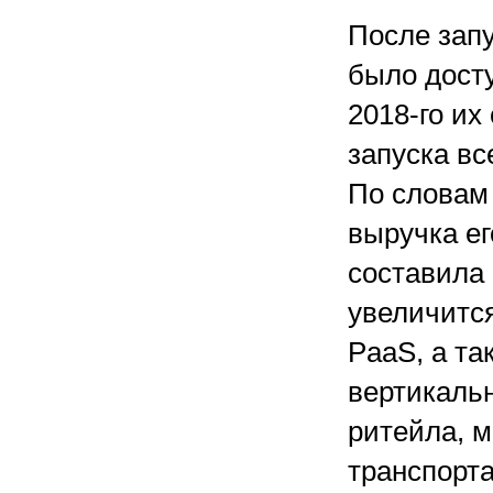
После запу
было досту
2018-го
их 
запуска в
По словам 
выручка ег
составила 
увеличится
PaaS, а т
вертикаль
ритейла, м
транспорт