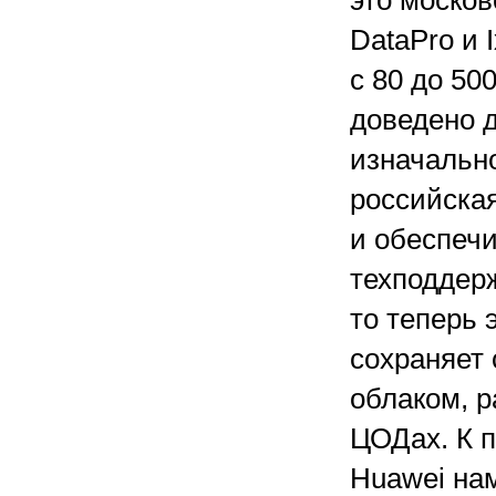
это моско
DataPro и 
с 80 до 50
доведено д
изначальн
российска
и обеспеч
техподдерж
то теперь 
сохраняет 
облаком, 
ЦОДах. К 
Huawei на