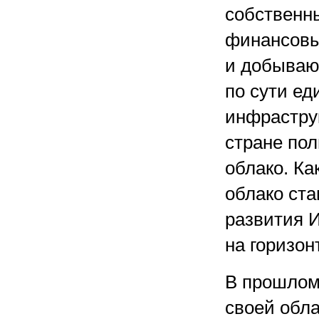
собственн
финансовы
и добываю
по сути е
инфрастру
стране по
облако. Ка
облако ст
развития 
на горизо
В прошлом
своей обл