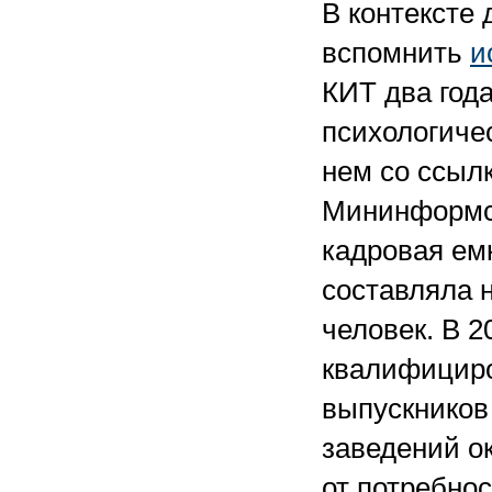
В контексте
вспомнить
и
КИТ два года
психологиче
нем со ссыл
Мининформсв
кадровая ем
составляла 
человек. В 2
квалифициро
выпускников
заведений ок
от потребно