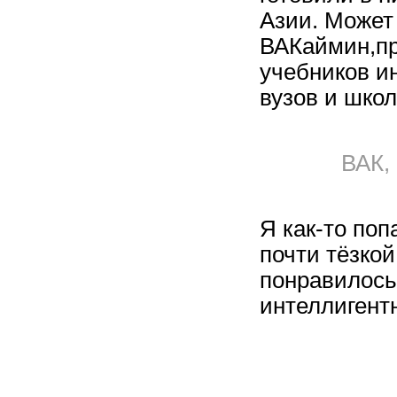
Азии. Может
ВАКаймин,пр
учебников и
вузов и школ
ВАК,
Я как-то по
почти тёзко
понравилось,
интеллигентн