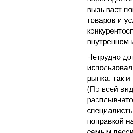
вызывает по
товаров и у
конкурентос
внутреннем 
Нетрудно дог
использовал
рынка, так 
(По всей ви
расплывчато
специалисты”
поправкой на
самым песси