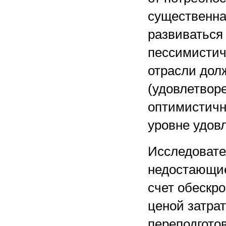
существенная
развиваться
пессимистичн
отрасли дол
(удовлетвор
оптимистичн
уровне удов
Исследовате
недостающие
счет обескр
ценой затра
переподготов