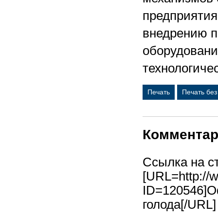
предприятия
внедрению п
оборудовани
технологичес
Печать
Печать бе
Коммента
Ссылка на с
[URL=http://
ID=120546]О
голода[/URL]