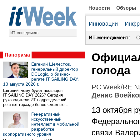
Новости
Обзоры
Инновации
Инфр
ИТ-менеджмент
ИТ-менеджмент:
С
Официал
Панорама
Евгений Шелестюк,
голода
генеральный директор
DCLogic, о бизнес-
регате IT SAILING DAY,
13 августа 2026 г.
PC Week/RE №3
Евгений, чему будет посвящен
Денис Воейко
IT SAILING DAY 2026? Сегодня
руководители ИТ-подразделений
решают гораздо более сложные …
13 октября 
Генеративный
искусственный
Федеральног
интеллект в мобильной
разработке
связи Валер
корпоративного уровня