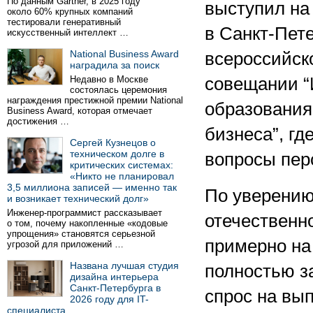
По данным Gartner, в 2025 году
выступил н
около 60% крупных компаний
тестировали генеративный
в Санкт-Пет
искусственный интеллект …
National Business Award
всероссийск
наградила за поиск
Недавно в Москве
совещании “
состоялась церемония
награждения престижной премии National
образования,
Business Award, которая отмечает
достижения …
бизнеса”, гд
Сергей Кузнецов о
техническом долге в
вопросы пер
критических системах:
«Никто не планировал
3,5 миллиона записей — именно так
По уверению
и возникает технический долг»
Инженер-программист рассказывает
отечественн
о том, почему накопленные «кодовые
упрощения» становятся серьезной
примерно на
угрозой для приложений …
Названа лучшая студия
полностью за
дизайна интерьера
Санкт-Петербурга в
спрос на вып
2026 году для IT-
специалиста