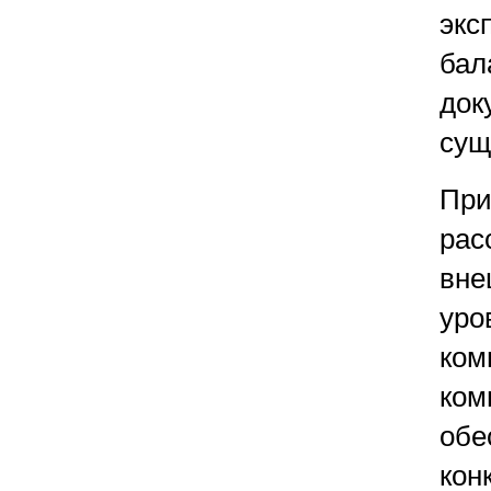
экс
бал
док
сущ
При
рас
вне
уро
ком
ком
обе
кон