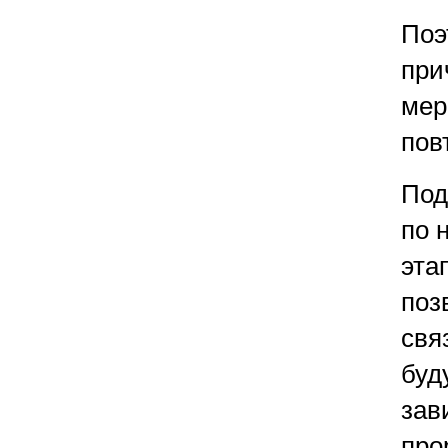
Поэ
при
мер
пов
Под
по 
эта
поз
свя
буд
зав
про