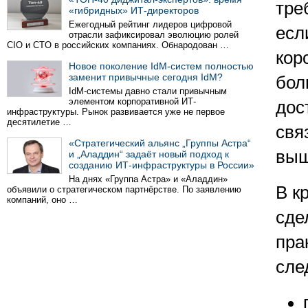
тре
«гибридных» ИТ-директоров
Ежегодный рейтинг лидеров цифровой
есл
отрасли зафиксировал эволюцию ролей
CIO и CTO в российских компаниях. Обнародован …
кор
Новое поколение IdM-систем полностью
заменит привычные сегодня IdM?
бол
IdM-системы давно стали привычным
элементом корпоративной ИТ-
дос
инфраструктуры. Рынок развивается уже не первое
десятилетие …
свя
«Стратегический альянс „Группы Астра“
выш
и „Аладдин“ задаёт новый подход к
созданию ИТ-инфраструктуры в России»
На днях «Группа Астра» и «Аладдин»
В к
объявили о стратегическом партнёрстве. По заявлению
компаний, оно …
сде
пра
сле