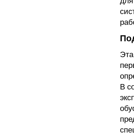
для
сис
раб
По
Эта
пер
опр
В с
экс
обу
пре
спе