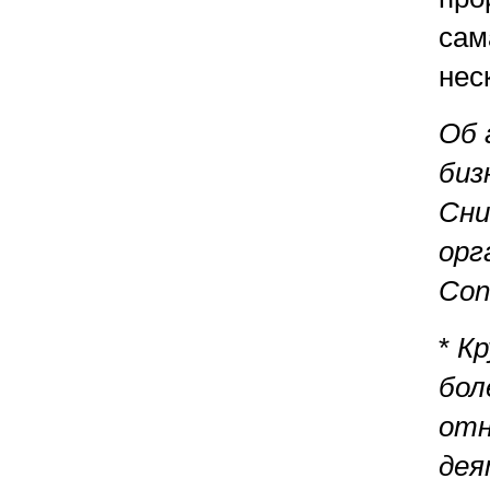
сам
нес
Об 
биз
Сни
орг
Cons
*
Кр
бол
отн
дея