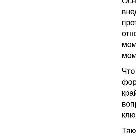
Осн
вне
про
отн
мом
мом
Что
фор
кра
воп
клю
Так