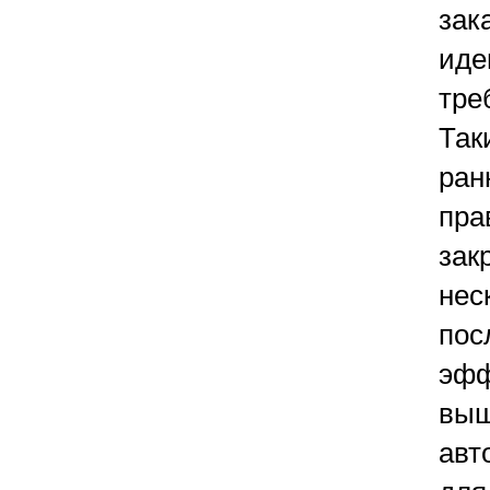
зак
иде
тре
Так
ран
пра
зак
нес
пос
эфф
выш
авт