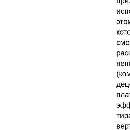
при
исп
это
кот
сме
рас
неп
(ко
дец
пла
эфф
тир
вер