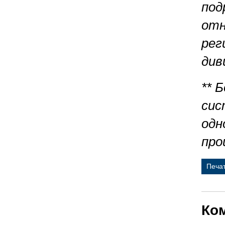
под
отн
рег
див
** 
сис
одн
про
Печа
Ко