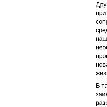
Дру
при
соп
сре
наш
нео
про
нов
жиз
В т
заи
раз