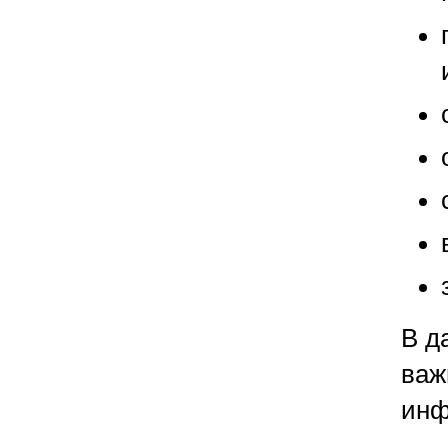
В д
важ
инф