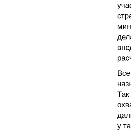
уча
стр
мин
дел
вне
рас
Все
наз
Так
охв
дал
у т