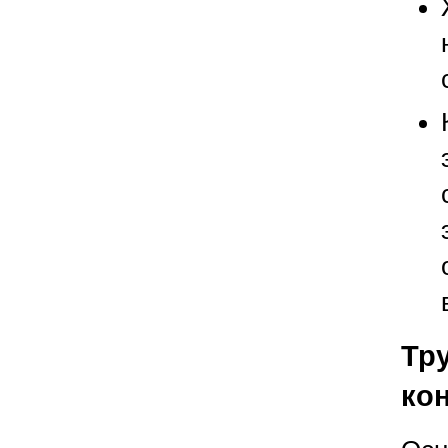
Тр
ко