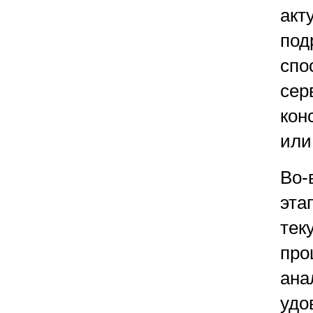
акт
под
спо
сер
кон
или
Во-
эта
тек
про
ана
удо