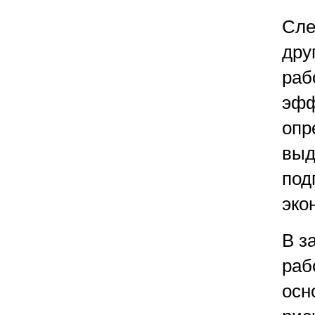
Сле
дру
раб
эфф
опр
выд
под
эко
В з
раб
осн