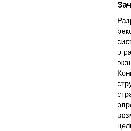
За
Раз
рек
сис
о р
эко
Кон
стр
стр
опр
воз
цел