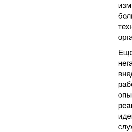
изм
бол
тех
орг
Еще
нег
вне
раб
опы
реа
иде
слу