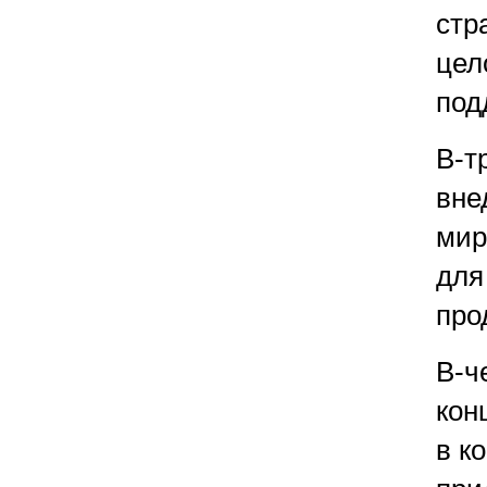
стр
цел
под
В-т
вне
мир
для
про
В-ч
кон
в к