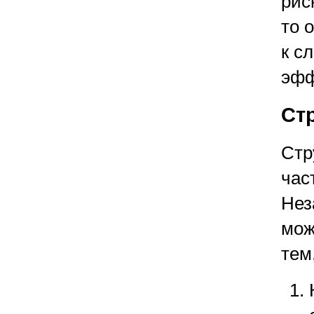
рис
то 
к с
эфф
Ст
Стр
час
Нез
мож
тем