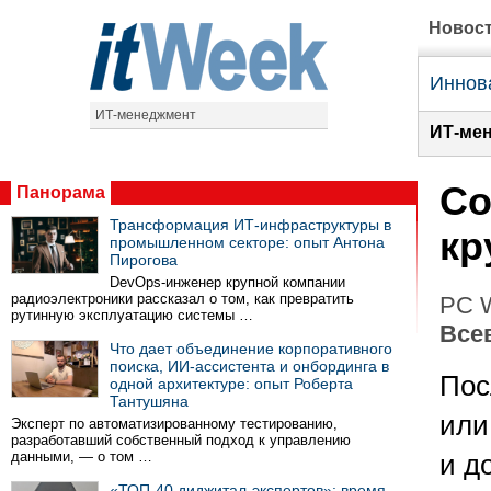
Новос
Иннов
ИТ-менеджмент
ИТ-ме
Со
Панорама
Трансформация ИТ-инфраструктуры в
кр
промышленном секторе: опыт Антона
Пирогова
DevOps-инженер крупной компании
радиоэлектроники рассказал о том, как превратить
PC W
рутинную эксплуатацию системы …
Все
Что дает объединение корпоративного
поиска, ИИ-ассистента и онбординга в
Пос
одной архитектуре: опыт Роберта
Тантушяна
или
Эксперт по автоматизированному тестированию,
разработавший собственный подход к управлению
данными, — о том …
и д
«ТОП-40 диджитал-экспертов»: время