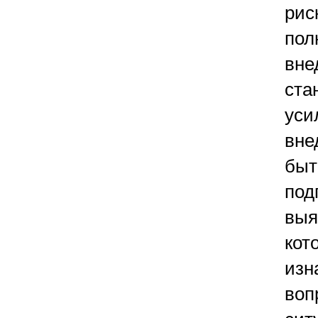
рис
пол
вне
ста
уси
вне
быт
под
выя
кот
изн
воп