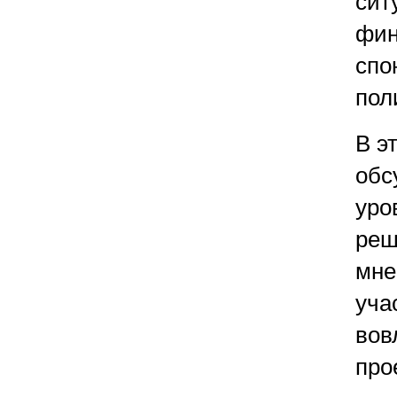
сит
фин
спо
пол
В э
обс
уро
реш
мне
уча
вов
про