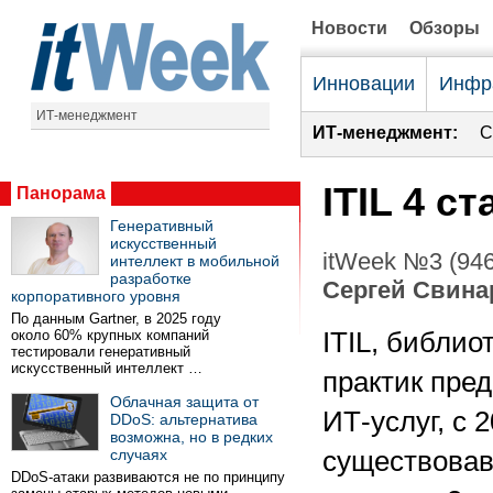
Новости
Обзоры
Инновации
Инфр
ИТ-менеджмент
ИТ-менеджмент:
С
ITIL 4 с
Панорама
Генеративный
искусственный
itWeek №3 (946
интеллект в мобильной
разработке
Сергей Свина
корпоративного уровня
По данным Gartner, в 2025 году
около 60% крупных компаний
ITIL, библио
тестировали генеративный
искусственный интеллект …
практик пре
Облачная защита от
ИТ-услуг, с 2
DDoS: альтернатива
возможна, но в редких
случаях
существова
DDoS-атаки развиваются не по принципу