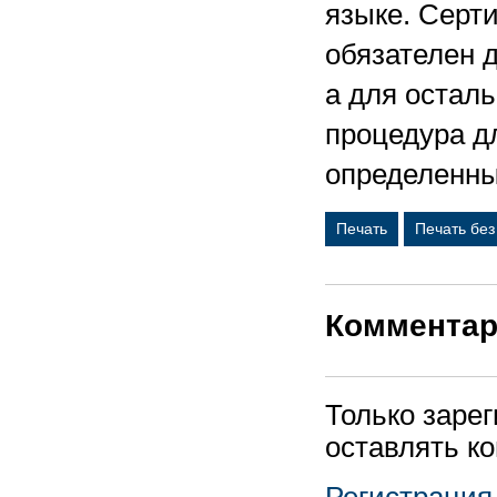
языке. Серт
обязателен д
а для остал
процедура дл
определенны
Печать
Печать бе
Коммента
Только заре
оставлять к