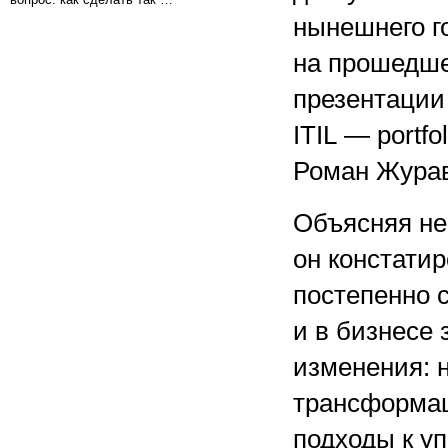
нынешнего го
на прошедше
презентации 
ITIL — portf
Роман Журав
Объясняя не
он констатир
постепенно с
и в бизнесе
изменения: 
трансформац
подходы к уп