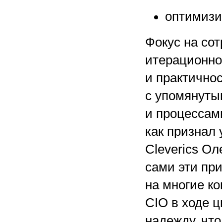
оптимизи
Фокус на со
итерационнос
и практично
с упомянуты
и процессам
как признал
Cleverics Ол
сами эти пр
на многие к
CIO в ходе 
надежду, чт