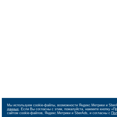
Мы используем cookie-файлы, возможности Яндекс.Метрики и SberA
данных
. Если Вы согласны с этим, пожалуйста, нажмите кнопку «
сайтом cookie-файлов, Яндекс.Метрики и SberAds, и согласны с
Пол