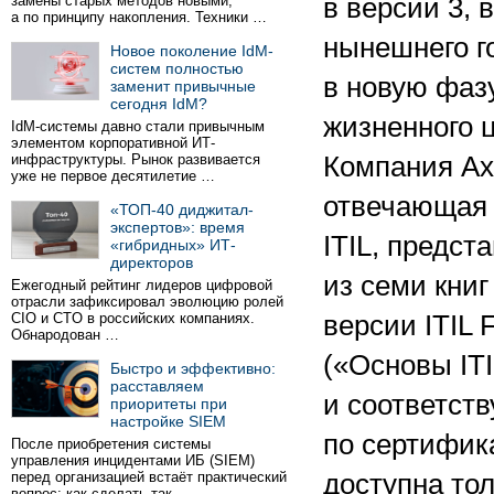
замены старых методов новыми,
в версии 3, 
а по принципу накопления. Техники …
нынешнего г
Новое поколение IdM-
систем полностью
в новую фаз
заменит привычные
сегодня IdM?
жизненного 
IdM-системы давно стали привычным
элементом корпоративной ИТ-
инфраструктуры. Рынок развивается
Компания Ax
уже не первое десятилетие …
отвечающая 
«ТОП-40 диджитал-
экспертов»: время
ITIL, предст
«гибридных» ИТ-
директоров
из семи кни
Ежегодный рейтинг лидеров цифровой
отрасли зафиксировал эволюцию ролей
CIO и CTO в российских компаниях.
версии ITIL 
Обнародован …
(«Основы ITI
Быстро и эффективно:
расставляем
и соответст
приоритеты при
настройке SIEM
по сертифика
После приобретения системы
управления инцидентами ИБ (SIEM)
перед организацией встаёт практический
доступна тол
вопрос: как сделать так …