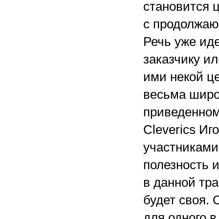
становится ц
с продолжаю
Речь уже иде
заказчику и
ими некой це
весьма широ
приведенном
Cleverics Иг
участниками
полезность и
в данной тра
будет своя.
для одного в