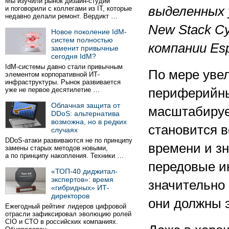
Мы изучили рынок дизайн-студий
выделенных
и поговорили с коллегами из IT, которые
недавно делали ремонт. Вердикт …
New
Stack
Су
Новое поколение IdM-
систем полностью
компании Esp
заменит привычные
сегодня IdM?
IdM-системы давно стали привычным
По мере уве
элементом корпоративной ИТ-
инфраструктуры. Рынок развивается
уже не первое десятилетие …
периферийны
Облачная защита от
масштабируе
DDoS: альтернатива
возможна, но в редких
становится в
случаях
DDoS-атаки развиваются не по принципу
времени и зн
замены старых методов новыми,
а по принципу накопления. Техники …
передовые и
«ТОП-40 диджитал-
экспертов»: время
значительно 
«гибридных» ИТ-
директоров
они должны э
Ежегодный рейтинг лидеров цифровой
отрасли зафиксировал эволюцию ролей
CIO и CTO в российских компаниях.