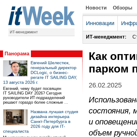
Новости
Обзоры
Инновации
Инфра
ИТ-менеджмент
ИТ-менеджмент:
С
Как опт
Панорама
Евгений Шелестюк,
парком 
генеральный директор
DCLogic, о бизнес-
регате IT SAILING DAY,
13 августа 2026 г.
26.02.2025
Евгений, чему будет посвящен
IT SAILING DAY 2026? Сегодня
руководители ИТ-подразделений
Использова
решают гораздо более сложные …
состояния, 
Названа лучшая студия
дизайна интерьера
и оповещени
Санкт-Петербурга в
2026 году для IT-
объем ручно
специалиста