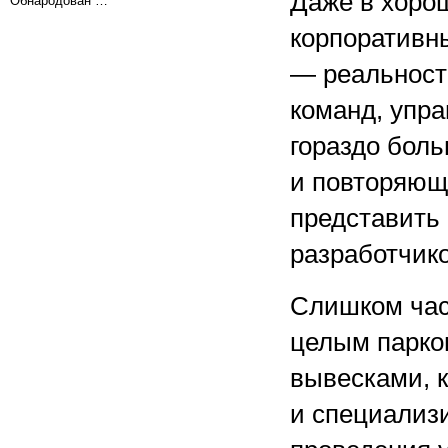
Даже в хоро
Обнародован …
корпоративны
— реальност
команд, упр
гораздо бол
и повторяющ
представить
разработчико
Слишком час
целым парк
вывесками, 
и специализ