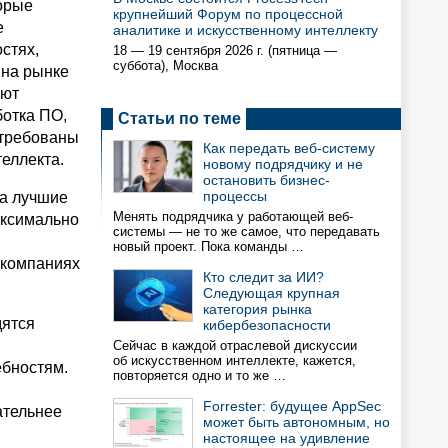
торые
крупнейший Форум по процессной
е
аналитике и искусственному интеллекту
стях,
18 — 19 сентября 2026 г. (пятница —
суббота), Москва
 на рынке
уют
ботка ПО,
Статьи по теме
стребованы
Как передать веб-систему
еллекта.
новому подрядчику и не
остановить бизнес-
процессы
за лучшие
Менять подрядчика у работающей веб-
аксимально
системы — не то же самое, что передавать
новый проект. Пока команды …
 компаниях
Кто следит за ИИ?
Следующая крупная
категория рынка
дятся
кибербезопасности
Сейчас в каждой отраслевой дискуссии
об искусственном интеллекте, кажется,
ебностям.
повторяется одно и то же …
Forrester: будущее AppSec
ательнее
может быть автономным, но
настоящее на удивление