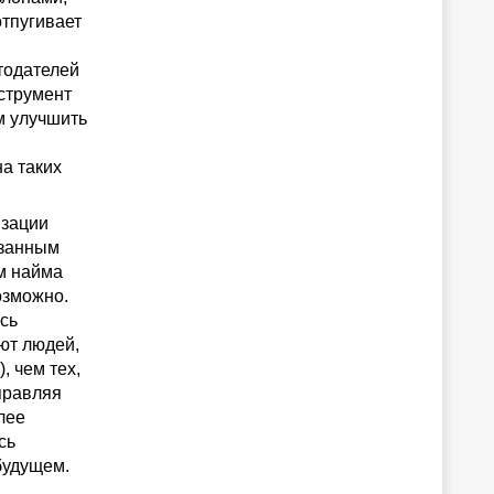
отпугивает
тодателей
нструмент
м улучшить
а таких
изации
язанным
ам найма
озможно.
сь
ют людей,
, чем тех,
правляя
лее
сь
будущем.