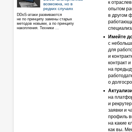
к отрасле
возможна, но в
редких случаях
опытом ра
DDoS-атаки развиваются
в другом ф
не по принципу замены старых
работающи
методов новыми, а по принципу
накопления. Техники …
специализ
Имейте д
с небольш
для работо
и контрак
контракт 
на предыд
работодат
о долгосро
Актуализ
на платфо
и рекруте
заявки и ч
профиль в
на какие 
как вы. Ме