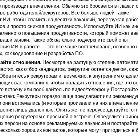
 производит впечатления. Обычно это бросается в глаза и 
во работодателей/рекрутеров. Всё больше людей также
т ИИ, чтобы спамить на десятки вакансий, перегружая рабо
ов и просто снижая продуктивность. Используйте ИИ как и
вленного повышения продуктивности, который поможет ва
 ваши заявки. Также обязательно подчеркните свой опыт
ания ИИ в работе — это все чаще востребовано, особенно н
, как кодирование и разработка ПО.
айте отношения.
Несмотря на растущую степень автомат
ластях, как отбор кандидатов, рекрутинг остается делом, св
Обратитесь к рекрутерам и, возможно, к внутренним отдел
ющих вас компаниях, чтобы наладить отношения, где это в
е встречу или пообщайтесь по видео/телефону. Постарайте
контакт. Рекрутеры гораздо чаще предлагают или рекоменду
 они встречались (и которые произвели на них впечатление)
ошения лишь удаленные. Опять же, не переусердствуйте, от
щения рекрутерам с просьбой о встрече. Определите наибо
х персон на основе рекламируемых вакансий и постарайте
есколько хороших контактов, которые могут пригодиться в 