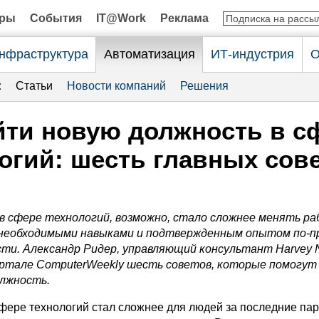
оры
События
IT@Work
Реклама
нфраструктура
Автоматизация
ИТ-индустрия
О
:
Статьи
Новости компаний
Решения
йти новую должность в с
огий: шесть главных сов
 сфере технологий, возможно, стало сложнее менять ра
с необходимыми навыками и подтвержденным опытом по-
ти. Александр Ридер, управляющий консультант Harvey 
ортале
ComputerWeekly
шесть советов, которые помогут
олжность.
фере технологий стал сложнее для людей за последние пару