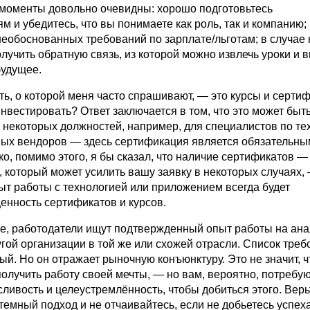
моменты довольно очевидны: хорошо подготовьтесь
м и убедитесь, что вы понимаете как роль, так и компанию;
необоснованных требований по зарплате/льготам; в случае
лучить обратную связь, из которой можно извлечь уроки и 
будущее.
ь, о которой меня часто спрашивают, — это курсы и серти
инвестировать? Ответ заключается в том, что это может быт
 некоторых должностей, например, для специалистов по те
ых вендоров — здесь сертификация является обязательны
о, помимо этого, я бы сказал, что наличие сертификатов —
, который может усилить вашу заявку в некоторых случаях,
ыт работы с технологией или приложением всегда будет
енность сертификатов и курсов.
те, работодатели ищут подтвержденный опыт работы на ан
гой организации в той же или схожей отрасли. Список тре
й. Но он отражает рыночную конъюнктуру. Это не значит, ч
олучить работу своей мечты, — но вам, вероятно, потребу
ливость и целеустремлённость, чтобы добиться этого. Верьт
емный подход и не отчаивайтесь, если не добьетесь успех