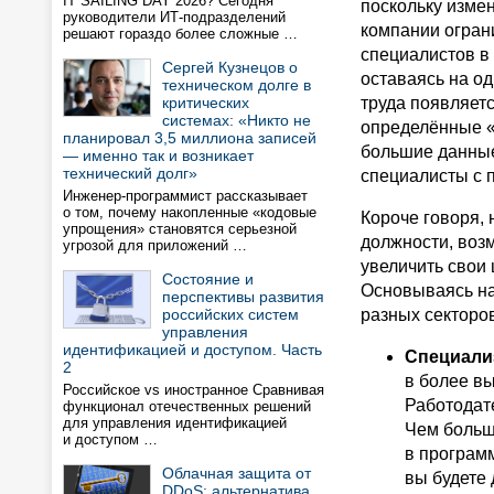
IT SAILING DAY 2026? Сегодня
поскольку измен
руководители ИТ-подразделений
компании ограни
решают гораздо более сложные …
специалистов в
Сергей Кузнецов о
оставаясь на о
техническом долге в
критических
труда появляетс
системах: «Никто не
определённые «г
планировал 3,5 миллиона записей
большие данные
— именно так и возникает
технический долг»
специалисты с 
Инженер-программист рассказывает
о том, почему накопленные «кодовые
Короче говоря,
упрощения» становятся серьезной
должности, воз
угрозой для приложений …
увеличить свои
Состояние и
Основываясь на
перспективы развития
российских систем
разных секторов
управления
идентификацией и доступом. Часть
Специали
2
в более в
Российское vs иностранное Сравнивая
Работодате
функционал отечественных решений
для управления идентификацией
Чем больш
и доступом …
в програм
Облачная защита от
вы будете
DDoS: альтернатива