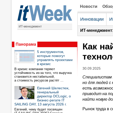
Новости
Обз
Инновации
И
ИТ-менеджмент
ИТ-менеджмент
Как на
Панорама
5 инструментов,
технол
которые помогут
управлять проектами
в кризис
30.09.2025
В кризис компании теряют
устойчивость из-за того, что выручка
становится нестабильной,
Специалистам в
а стоимость ресурсов растёт …
но для людей 
Евгений Шелестюк,
есть возможнос
генеральный
приводит на п
директор DCLogic, о
найти новую д
бизнес-регате IT
SAILING DAY, 13 августа 2026 г.
Рынок труда в с
Евгений, чему будет посвящен