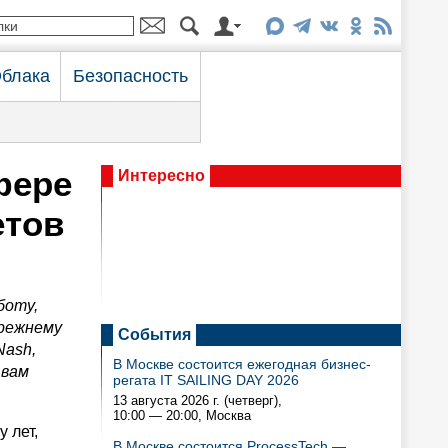
блака
Безопасность
фере
Интересно
етов
боту,
прежнему
События
Nash,
В Москве состоится ежегодная бизнес-
 вам
регата IT SAILING DAY 2026
13 августа 2026 г. (четверг),
10:00 — 20:00
, Москва
 лет,
В Москве состоится ProcessTech —