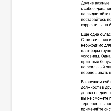
Другие важные 
к собеседования
не выдвигайте 
постарайтесь по
коррективы на 
Ещё одна област
Стоит ли в них 
необходимо для
платформ крупн
условием. Однак
приятный бонус
но реальный оп
перевешивать ц
В конечном счё
должности в дру
довольно длинны
вы не сможете п
терпение, вынос
применяйте сист