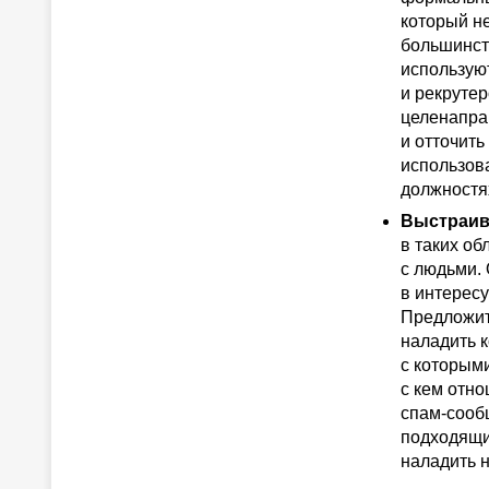
который не
большинст
использую
и рекрутер
целенапра
и отточить
использов
должностях
Выстраив
в таких об
с людьми. 
в интересу
Предложит
наладить 
с которыми
с кем отн
спам-сооб
подходящи
наладить н