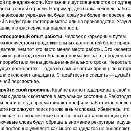
вой принадлежности. Компании ищут специалистов с подт
боты в своей отрасли. Например, для банка человек, рабо
инансовом учреждении, будет сразу же более интересен, че
й в индустрии гостеприимства или на производстве. Углуб
ацию и отраслевую направленность.
олгосрочный опыт работы.
Человек с карьерным путем
им количеством продолжительных должностей более привл
дателя, чем тот, кто часто менял место работы. Это касаетс
тников: работодатели обращают внимание на то, продлевали
и проработали ли вы дольше минимального срока. Недостат
ущих должностях — одна из самых частых причин, по кото
ели отклоняют кандидата. Старайтесь не спешить — думайт
чной перспективе.
ируйте свой профиль.
Крайне важно поддерживать свой 
рмах деловых контактов в актуальном состоянии. Работода
ры почти всегда просматривают профили работников после
асто используют поиск по ключевым словам. Убедитесь, что
ключает ваши ключевые навыки, опыт и квалификацию, и п
ключевые слова будут обращать внимание рекрутеры, ищущи
ня постоянно удивляет, как много кандидатов не обновляют