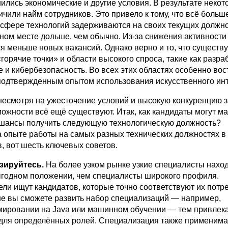
ились экономические и другие условия. В результате неко
чили найм сотрудников. Это привело к тому, что всё больш
 сфере технологий задерживаются на своих текущих должно
дном месте дольше, чем обычно. Из-за снижения активности
я меньше новых вакансий. Однако верно и то, что существ
орячие точки» и области высокого спроса, такие как разра
 и кибербезопасность. Во всех этих областях особенно во
подтвержденным опытом использования искусственного инт
 несмотря на ужесточение условий и высокую конкуренцию 
можности всё ещё существуют. Итак, как кандидаты могут м
 шансы получить следующую технологическую должность?
 опыте работы на самых разных технических должностях в
, вот шесть ключевых советов.
зируйтесь.
На более узком рынке узкие специалисты нахо
ыгодном положении, чем специалисты широкого профиля.
ли ищут кандидатов, которые точно соответствуют их потр
е вы сможете развить набор специализаций — например,
мировании на Java или машинном обучении — тем привлек
 для определённых ролей. Специализация также применима