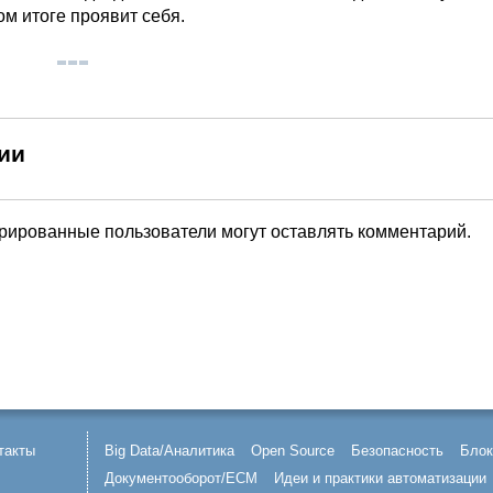
ом итоге проявит себя.
ии
трированные пользователи могут оставлять комментарий.
такты
Big Data/Аналитика
Open Source
Безопасность
Блок
Документооборот/ECM
Идеи и практики автоматизации