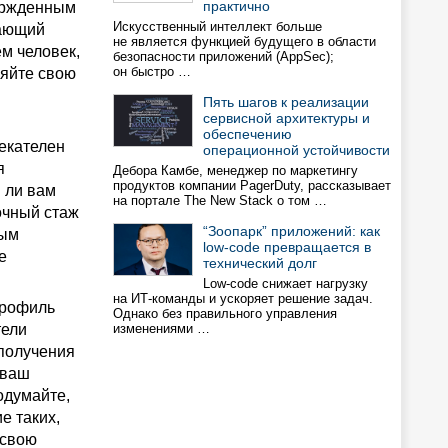
практично
вержденным
Искусственный интеллект больше
тающий
не является функцией будущего в области
м человек,
безопасности приложений (AppSec);
он быстро …
ляйте свою
Пять шагов к реализации
сервисной архитектуры и
обеспечению
екателен
операционной устойчивости
я
Дебора Камбе, менеджер по маркетингу
продуктов компании PagerDuty, рассказывает
 ли вам
на портале The New Stack о том …
очный стаж
“Зоопарк” приложений: как
рым
low-code превращается в
е
технический долг
Low-code снижает нагрузку
на ИТ-команды и ускоряет решение задач.
профиль
Однако без правильного управления
тели
изменениями …
 получения
 ваш
одумайте,
е таких,
 свою