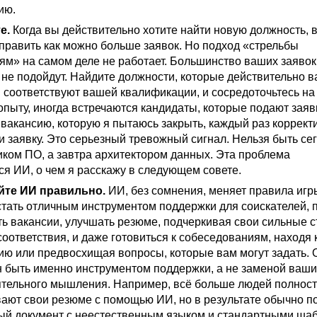
ию.
е.
Когда вы действительно хотите найти новую должность, 
тправить как можно больше заявок. Но подход «стрельбы
ям» на самом деле не работает. Большинство ваших заявок
 не подойдут. Найдите должности, которые действительно в
 соответствуют вашей квалификации, и сосредоточьтесь на 
опыту, иногда встречаются кандидаты, которые подают заяв
вакансию, которую я пытаюсь закрыть, каждый раз коррект
 заявку. Это серьезный тревожный сигнал. Нельзя быть се
иком ПО, а завтра архитектором данных. Эта проблема
ся ИИ, о чем я расскажу в следующем совете.
йте ИИ правильно.
ИИ, без сомнения, меняет правила игр
стать отличным инструментом поддержки для соискателей, 
ть вакансии, улучшать резюме, подчеркивая свои сильные 
соответствия, и даже готовиться к собеседованиям, находя
ю или предвосхищая вопросы, которые вам могут задать. 
 быть именно инструментом поддержки, а не заменой ваши
ятельного мышления. Например, всё больше людей полнос
ают свои резюме с помощью ИИ, но в результате обычно п
й документ с неестественным языком и стандартными ша