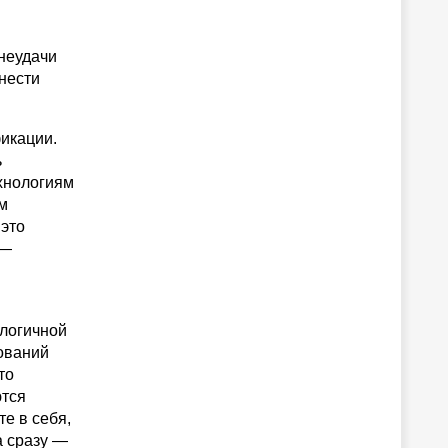
 неудачи
внести
фикации.
ь
хнологиям
м
 это
 —
алогичной
бований
то
ются
е в себя,
а сразу —