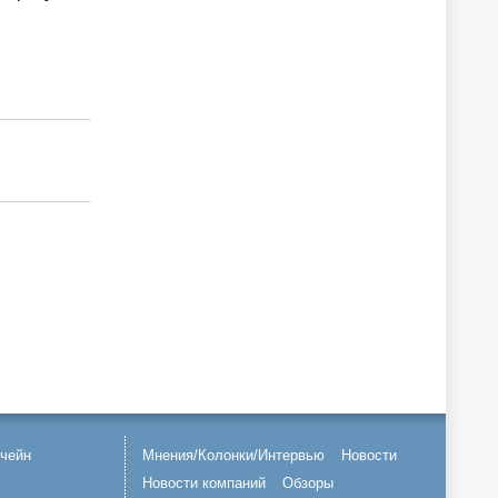
чейн
Мнения/Колонки/Интервью
Новости
Новости компаний
Обзоры