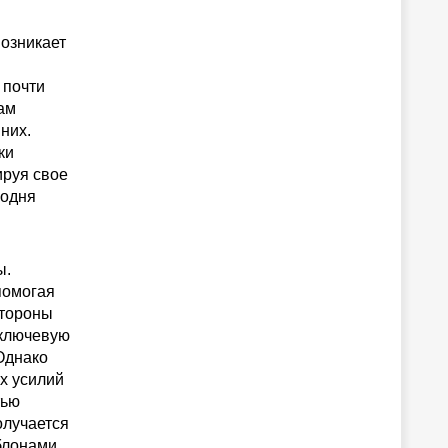
возникает
 почти
ам
них.
ки
ируя свое
годня
ы.
помогая
стороны
 ключевую
Однако
х усилий
тью
олучается
блонами,