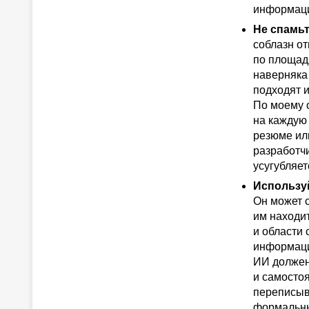
информац
Не спамьт
соблазн о
по площад
наверняка
подходят и
По моему 
на каждую 
резюме или
разработч
усугубляет
Использу
Он может 
им находи
и области 
информаци
ИИ должен
и самосто
переписыв
формальны