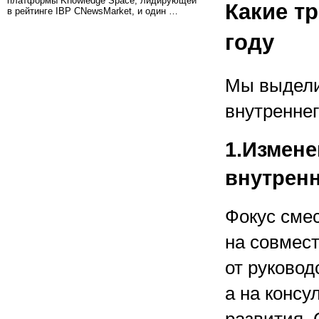
платформы Knowledge Space, лидирующей
Какие т
в рейтинге IBP CNewsMarket, и один …
году
Мы выдели
внутреннег
1.Измен
внутренн
Фокус сме
на совмес
от руковод
а на конс