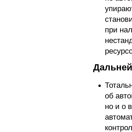
упираю
станов
при на
нестан
ресурсо
Дальней
Тотальн
об авт
но и о 
автома
контро