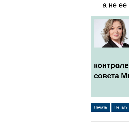
а не е
контроле
совета М
Печать
Печать