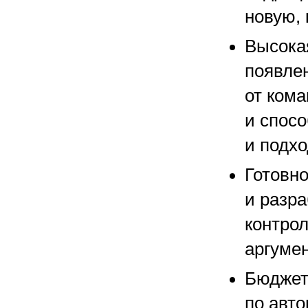
новую,
Высока
появлен
от кома
и спос
и подхо
Готовн
и разр
контрол
аргумен
Бюджет
по авт