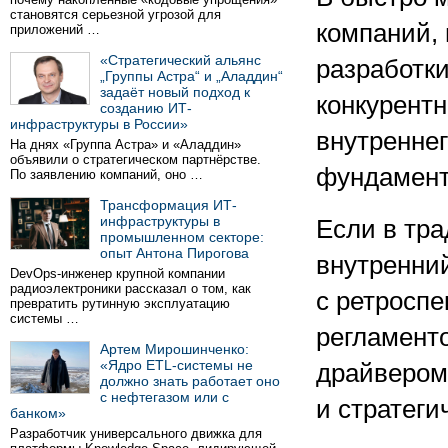
становятся серьезной угрозой для
компаний, 
приложений …
«Стратегический альянс
разработк
„Группы Астра“ и „Аладдин“
задаёт новый подход к
конкурент
созданию ИТ-
инфраструктуры в России»
внутреннег
На днях «Группа Астра» и «Аладдин»
объявили о стратегическом партнёрстве.
фундамент
По заявлению компаний, оно …
Трансформация ИТ-
инфраструктуры в
Если в тр
промышленном секторе:
опыт Антона Пирогова
внутренни
DevOps-инженер крупной компании
радиоэлектроники рассказал о том, как
с ретросп
превратить рутинную эксплуатацию
системы …
регламенто
Артем Мирошинченко:
«Ядро ETL-системы не
драйвером
должно знать работает оно
с нефтегазом или с
и стратеги
банком»
Разработчик универсального движка для