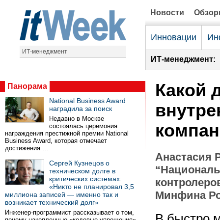
Новости
Обзо
Инновации
Ин
ИТ-менеджмент
ИТ-менеджмент:
Какой 
Панорама
National Business Award
внутре
наградила за поиск
Недавно в Москве
компан
состоялась церемония
награждения престижной премии National
Business Award, которая отмечает
достижения …
Анастасия 
Сергей Кузнецов о
“Националь
техническом долге в
критических системах:
контролеро
«Никто не планировал 3,5
Минфина Р
миллиона записей — именно так и
возникает технический долг»
Инженер-программист рассказывает о том,
В быстро 
почему накопленные «кодовые упрощения»