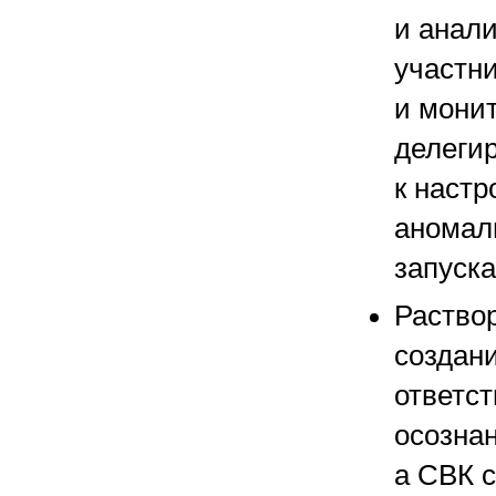
и анал
участни
и мони
делеги
к настр
аномали
запуска
Раство
создани
ответст
осозна
а СВК с