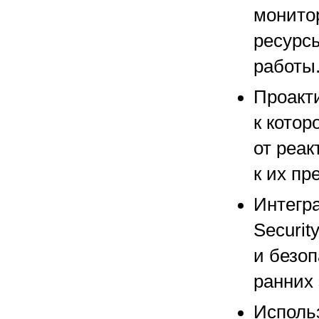
монито
ресурсы
работы
Проакт
к котор
от реа
к их п
Интегр
Securit
и безоп
ранних 
Исполь