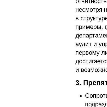
отчетность
несмотря 
в структур
примеры, 
департаме
аудит и у
первому л
достигаетс
и возможн
3. Препя
Сопрот
подразд