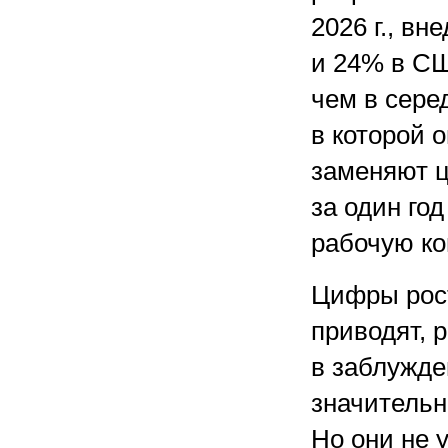
2026 г., в
и 24% в СШ
чем в сере
в которой 
заменяют 
за один го
рабочую к
Цифры рост
приводят, 
в заблужд
значительн
Но они не 