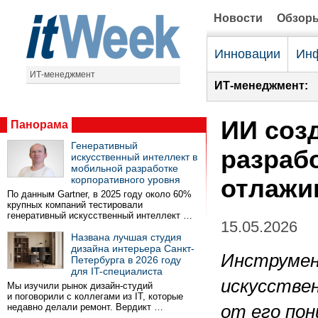
Новости
Обзор
Инновации
Инф
ИТ-менеджмент
ИТ-менеджмент:
ИИ соз
Панорама
Генеративный
разрабо
искусственный интеллект в
мобильной разработке
корпоративного уровня
отлажи
По данным Gartner, в 2025 году около 60%
крупных компаний тестировали
генеративный искусственный интеллект …
15.05.2026
Названа лучшая студия
дизайна интерьера Санкт-
Инструмен
Петербурга в 2026 году
для IT-специалиста
искусстве
Мы изучили рынок дизайн-студий
и поговорили с коллегами из IT, которые
недавно делали ремонт. Вердикт …
от его по