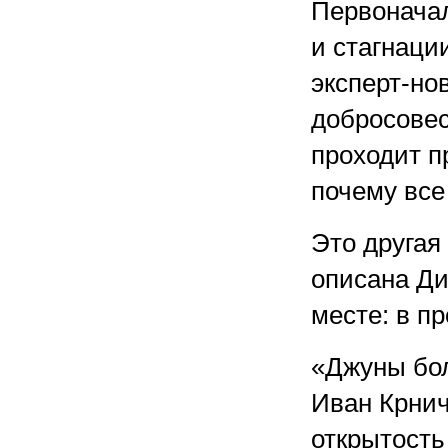
Первоначал
и стагнаци
эксперт-но
добросовес
проходит п
почему все 
Это другая
описана Ди
месте: в пр
«Джуны бол
Иван Крнич
открытость