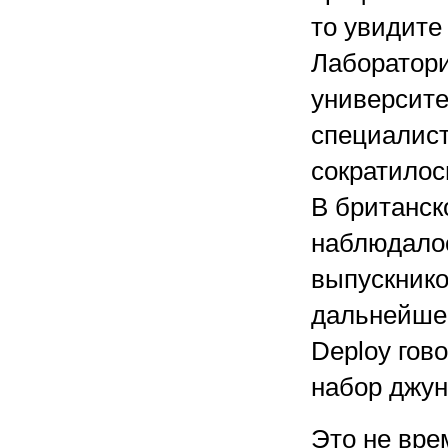
то увидите
Лаборатор
университе
специалист
сократилось
В британск
наблюдалос
выпускников
дальнейшее
Deploy гов
набор джун
Это не вре