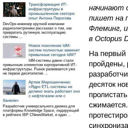
Трансформация ИТ-
начинают 
инфраструктуры в
промышленном секторе:
пишет на 
опыт Антона Пирогова
DevOps-инженер крупной компании
Флеминг, 
радиоэлектроники рассказал о том, как
превратить рутинную эксплуатацию
системы …
в Octopus D
Новое поколение IdM-
систем полностью заменит
На первый 
привычные сегодня IdM?
IdM-системы давно стали
пройдены, 
привычным элементом корпоративной ИТ-
инфраструктуры. Рынок развивается уже
разработчи
не первое десятилетие …
Артем Мирошинченко:
десяток но
«Ядро ETL-системы не
должно знать работает оно
пролистать 
с нефтегазом или с
банком»
сжимается.
Разработчик универсального движка для
платформы Knowledge Space, лидирующей
протестиро
в рейтинге IBP CNewsMarket, и один …
синхрониза