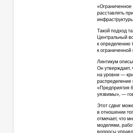
«Ограниченное 
расставлять пр
инфраструктуры
Такой подход та
Центральный во
к определению т
к ограниченной
Линтикум описы
Он утверждает,
на уровни — кр
распределение 
«Предприятия б
уязвимы», — го
Этот сдвиг мож
в отношении то
отмечает, что 
моделями, рабо
вопросы управл