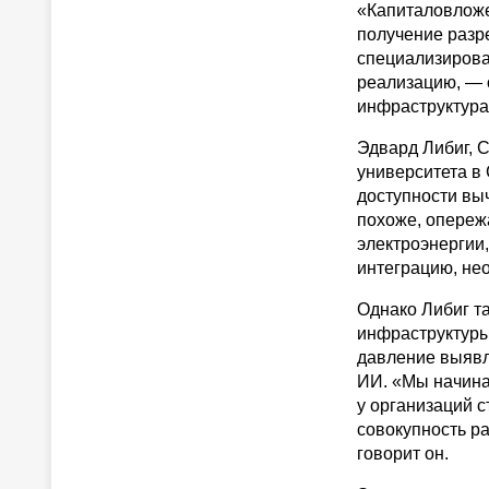
«Капиталовложе
получение разр
специализирова
реализацию, — 
инфраструктура
Эдвард Либиг, C
университета в 
доступности вы
похоже, опережа
электроэнергии
интеграцию, нео
Однако Либиг та
инфраструктуры
давление выявл
ИИ. «Мы начина
у организаций 
совокупность р
говорит он.