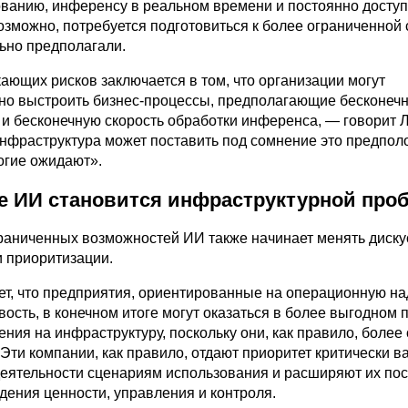
ванию, инференсу в реальном времени и постоянно досту
озможно, потребуется подготовиться к более ограниченной 
ьно предполагали.
ающих рисков заключается в том, что организации могут
о выстроить бизнес-процессы, предполагающие бесконеч
 и бесконечную скорость обработки инференса, — говорит Л
нфраструктура может поставить под сомнение это предпо
огие ожидают».
е ИИ становится инфраструктурной про
раниченных возможностей ИИ также начинает менять диску
и приоритизации.
ет, что предприятия, ориентированные на операционную н
вость, в конечном итоге могут оказаться в более выгодном
ния на инфраструктуру, поскольку они, как правило, более
Эти компании, как правило, отдают приоритет критически 
еятельности сценариям использования и расширяют их по
дения ценности, управления и контроля.