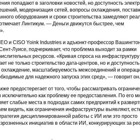
ния попадают в заголовки новостей, но доступность электр
ешений, модернизация сетей, вопросы охлаждения, постав
нного оборудования и сроки строительства замедляют реа
отмечает Линтикум. — Деньги движутся быстрее, чем
».
EO и CISO Yoink Industries и адъюнкт-профессор Вашингто
Сент-Луисе, подчеркивает, что проблема выходит за рамки
числительных ресурсов. «Кривая спроса на инфраструктуру
ет не только строительство дата-центров, но и доступность
, охлаждение, масштабируемость межсоединений и операц
бходимые для надежного запуска этих сред», — говорит он
кже предостерегает от того, чтобы рассматривать огранич
 исключительно как проблему ее предоставления. По его м
яет слабые места в подходах самих предприятий к развер
ем видеть, как ограничения инфраструктуры выявляют, ест
стратегия дисциплинированной работы с ИИ или это просто
азрозненных инициатив в области ИИ, конкурирующих за ре