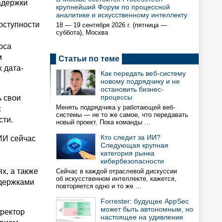
адержки
крупнейший Форум по процессной
аналитике и искусственному интеллекту
оступности
18 — 19 сентября 2026 г. (пятница —
суббота), Москва
оса
м
Статьи по теме
 дата-
Как передать веб-систему
новому подрядчику и не
остановить бизнес-
процессы
ь свои
Менять подрядчика у работающей веб-
с
системы — не то же самое, что передавать
сти.
новый проект. Пока команды …
Кто следит за ИИ?
ИИ сейчас
Следующая крупная
категория рынка
кибербезопасности
х, а также
Сейчас в каждой отраслевой дискуссии
об искусственном интеллекте, кажется,
адержками
повторяется одно и то же …
Forrester: будущее AppSec
может быть автономным, но
иректор
настоящее на удивление