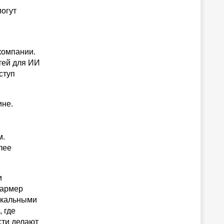
могут
компании.
тей для ИИ
ступ
ине.
м.
лее
и
Фармер
окальными
 где
сти делают