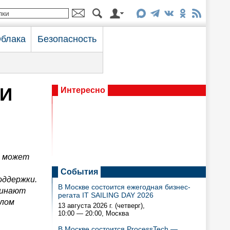
блака
Безопасность
ИИ
Интересно
а может
События
оддержки.
В Москве состоится ежегодная бизнес-
чинают
регата IT SAILING DAY 2026
алом
13 августа 2026 г. (четверг),
10:00 — 20:00
, Москва
В Москве состоится ProcessTech —