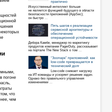
твием
практично
Искусственный интеллект больше
не является функцией будущего в области
безопасности приложений (AppSec);
ощностей
он быстро …
ационной
Пять шагов к реализации
решения
сервисной архитектуры и
 некоторых
обеспечению
ве
операционной устойчивости
Дебора Камбе, менеджер по маркетингу
продуктов компании PagerDuty, рассказывает
на портале The New Stack о том …
ми
“Зоопарк” приложений: как
low-code превращается в
технический долг
Low-code снижает нагрузку
омными,
на ИТ-команды и ускоряет решение задач.
в погоне
Однако без правильного управления
изменениями …
расль,
атраты
том, что
нее, чем