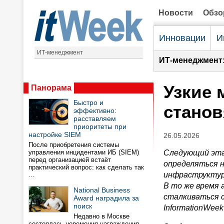
Новости
Обз
Инновации
И
ИТ-менеджмент
ИТ-менеджмент
Узкие 
Панорама
Быстро и
станов
эффективно:
расставляем
приоритеты при
настройке SIEM
26.05.2026
После приобретения системы
управления инцидентами ИБ (SIEM)
Следующий эта
перед организацией встаёт
определяться н
практический вопрос: как сделать так
инфраструктуро
…
В то же время
National Business
сталкиваться 
Award наградила за
поиск
InformationWeek
Недавно в Москве
состоялась церемония награждения