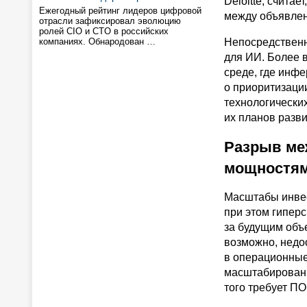
Deloitte, счита
Ежегодный рейтинг лидеров цифровой
между объявле
отрасли зафиксировал эволюцию
ролей CIO и CTO в российских
компаниях. Обнародован …
Непосредственн
для ИИ. Более 
среде, где инф
о приоритизаци
технологически
их планов разв
Разрыв ме
мощностя
Масштабы инвес
при этом гипер
за будущим объ
возможно, недо
в операционные
масштабировани
того требует ПО