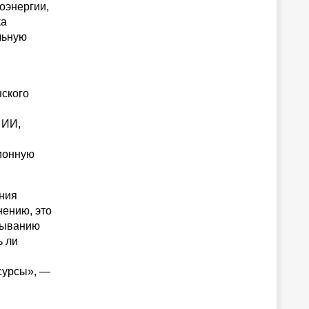
оэнергии,
ка
льную
нского
 ИИ,
ионную
.
ения
нению, это
тыванию
ь ли
сурсы», —