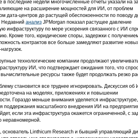
 в последние недели многочисленные отчеты указали на з
 влияющие на расширение мощностей для ИИ, от проблем
вом дата-центров до растущей обеспокоенности по поводу д
. Недавний
анализ
JPMorgan показал растущее давление
кую инфраструктуру по мере ускорения связанного с ИИ спр
гию. Кроме того, юридические споры, задержки с получение
ложность контрактов все больше замедляют развитие новых
нагрузок.
крупные технологические компании продолжают увеличиват
аструктуру ИИ, что подтверждает ожидания того, что спро
 вычислительные ресурсы также будет продолжать резко ра
блему становится все труднее игнорировать. Дискуссия об 
редоточена на моделях, приложениях и повышении
ости. Гораздо меньше внимания уделяется инфраструктуре,
я поддержания масштабного внедрения ИИ на предприятия
ойдет, если эта инфраструктура окажется ограниченной, с з
о неравномерной.
, основатель Linthicum Research и бывший управляющий д