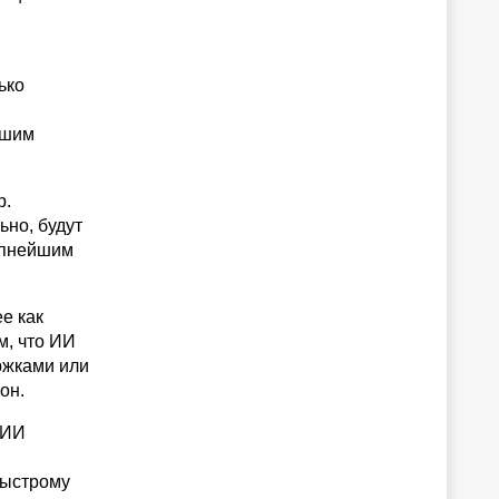
ько
ьшим
р.
ьно, будут
упнейшим
е как
м, что ИИ
ержками или
он.
 ИИ
быстрому