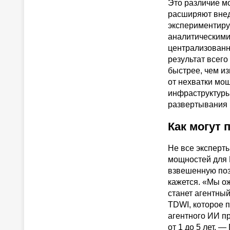
Это различие м
расширяют внед
экспериментиру
аналитическими
централизованн
результат всего
быстрее, чем и
от нехватки мощ
инфраструктуры
развертывания 
Как могут
Не все эксперт
мощностей для И
взвешенную поз
кажется. «Мы о
станет агентны
TDWI, которое п
агентного ИИ пр
от 1 до 5 лет. 