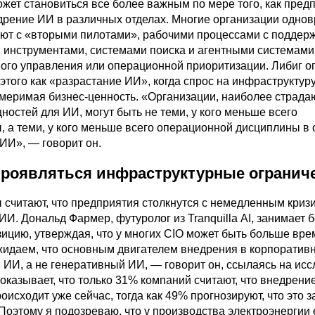
ожет становиться все более важным по мере того, как пред
рение ИИ в различных отделах. Многие организации одно
ют с «вторыми пилотами», рабочими процессами с поддер
 инструментами, системами поиска и агентными системами,
ого управления или операционной приоритизации. Либиг о
 этого как «разрастание ИИ», когда спрос на инфраструктуру
змеримая бизнес-ценность. «Организации, наиболее страд
ностей для ИИ, могут быть не теми, у кого меньше всего
, а теми, у кого меньше всего операционной дисциплины в
ИИ», — говорит он.
 проявляться инфраструктурные огранич
ы считают, что предприятия столкнутся с немедленным криз
И. Дональд Фармер, футуролог из Tranquilla AI, занимает 
ицию, утверждая, что у многих CIO может быть больше вре
жидаем, что основным двигателем внедрения в корпоратив
й ИИ, а не генеративный ИИ, — говорит он, ссылаясь на ис
оказывает, что только 31% компаний считают, что внедрени
оисходит уже сейчас, тогда как 49% прогнозируют, что это 
— Поэтому я подозреваю, что у производства электроэнергии