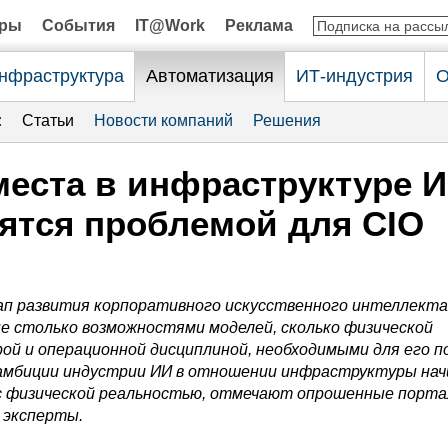
оры
События
IT@Work
Реклама
нфраструктура
Автоматизация
ИТ-индустрия
О
:
Статьи
Новости компаний
Решения
места в инфраструктуре 
ятся проблемой для CIO
п развития корпоративного искусственного интеллект
е столько возможностями моделей, сколько физической
й и операционной дисциплиной, необходимыми для его п
 амбиции индустрии ИИ в отношении инфраструктуры на
с физической реальностью, отмечают опрошенные порт
эксперты.