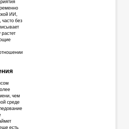
приятия
временно
жкой ИИ,
 часто без
писывает
 растет
ающие
 отношении
ения
исом
более
мени, чем
ной среде
следование
е
займет
 еще есть