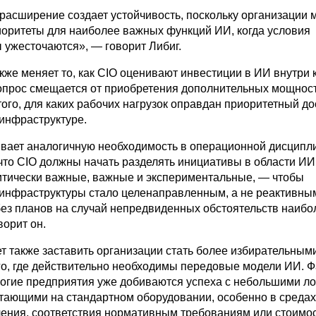
расширение создает устойчивость, поскольку организации 
иоритеты для наиболее важных функций ИИ, когда условия
 ужесточаются», — говорит Либиг.
кже меняет то, как CIO оценивают инвестиции в ИИ внутри 
прос смещается от приобретения дополнительных мощнос
ого, для каких рабочих нагрузок оправдан приоритетный до
 инфраструктуре.
вает аналогичную необходимость в операционной дисципл
 что CIO должны начать разделять инициативы в области ИИ
итически важные, важные и экспериментальные, — чтобы
инфраструктуры стало целенаправленным, а не реактивны
ез планов на случай непредвиденных обстоятельств наибо
ворит он.
ет также заставить организации стать более избирательным
го, где действительно необходимы передовые модели ИИ. 
многие предприятия уже добиваются успеха с небольшими л
тающими на стандартном оборудовании, особенно в средах,
ения, соответствия нормативным требованиям или стоимо