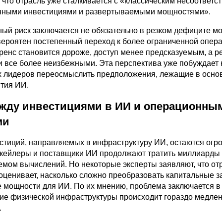
ет, что отрасль уже сталкивается с «классическим несоответс
нными инвестициями и развертываемыми мощностями».
ый риск заключается не обязательно в резком дефиците м
вероятен постепенный переход к более ограниченной опер
еренс становится дороже, доступ менее предсказуемым, а 
и все более неизбежными. Эта перспектива уже побуждает
х лидеров переосмыслить предположения, лежащие в осно
ития ИИ.
жду инвестициями в ИИ и операционны
ми
тиций, направляемых в инфраструктуру ИИ, остаются огр
скейлеры и поставщики ИИ продолжают тратить миллиарды 
емом вычислений. Но некоторые эксперты заявляют, что от
оценивает, насколько сложно преобразовать капитальные з
 мощности для ИИ. По их мнению, проблема заключается в 
е физической инфраструктуры происходит гораздо медлен
.