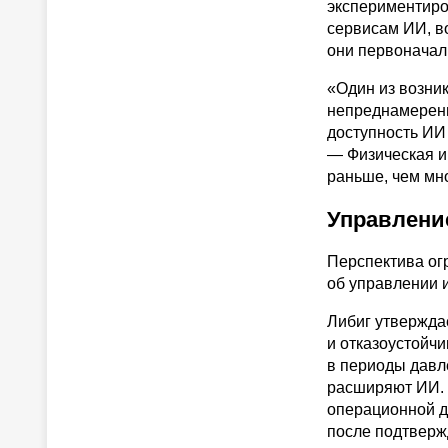
экспериментиро
сервисам ИИ, в
они первоначал
«Один из возник
непреднамеренн
доступность ИИ
— Физическая и
раньше, чем мн
Управлени
Перспектива ог
об управлении 
Либиг утвержда
и отказоустойчи
в периоды давле
расширяют ИИ. 
операционной д
после подтверж