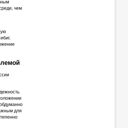
пным
среде, чем
ную
ибиг.
ложение
блемой
ссии
адежность
 положении
 обдуманно
важным для
степенно