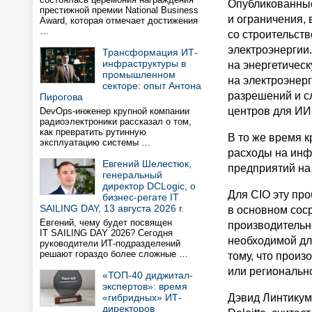
Опубликованные
престижной премии National Business
и ограничения,
Award, которая отмечает достижения
…
со строительст
электроэнергии
Трансформация ИТ-
инфраструктуры в
на энергетичес
промышленном
на электроэнер
секторе: опыт Антона
разрешений и с
Пирогова
центров для ИИ-
DevOps-инженер крупной компании
радиоэлектроники рассказал о том,
как превратить рутинную
В то же время 
эксплуатацию системы …
расходы на инфр
Евгений Шелестюк,
предприятий на
генеральный
директор DCLogic, о
Для CIO эту про
бизнес-регате IT
SAILING DAY, 13 августа 2026 г.
в основном сос
Евгений, чему будет посвящен
производительн
IT SAILING DAY 2026? Сегодня
необходимой дл
руководители ИТ-подразделений
решают гораздо более сложные …
тому, что произ
или региональн
«ТОП-40 диджитал-
экспертов»: время
«гибридных» ИТ-
Дэвид Линтикум
директоров