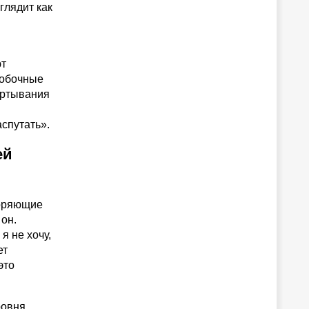
глядит как
ют
побочные
ертывания
спутать».
ей
коряющие
он.
я не хочу,
ет
это
ровня