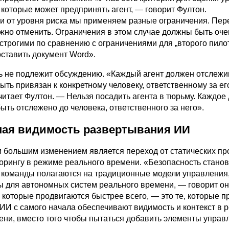
 которые может предпринять агент, — говорит Фултон.
и от уровня риска мы применяем разные ограничения. Пе
ожно отменить. Ограничения в этом случае должны быть оче
строгими по сравнению с ограничениями для „второго пилот
ставить документ Word».
ь не подлежит обсуждению. «Каждый агент должен отслежи
ыть привязан к конкретному человеку, ответственному за ег
итает Фултон. — Нельзя посадить агента в тюрьму. Каждое
ыть отслежено до человека, ответственного за него».
ая видимость развертывания ИИ
 большим изменением является переход от статических пр
торингу в режиме реального времени. «Безопасность стано
а команды полагаются на традиционные модели управления
ы для автономных систем реального времени, — говорит он
 которые продвигаются быстрее всего, — это те, которые п
ИИ с самого начала обеспечивают видимость и контекст в 
ени, вместо того чтобы пытаться добавить элементы управ