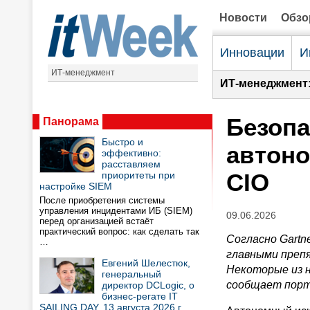
Новости
Обз
Инновации
И
ИТ-менеджмент
ИТ-менеджмент
Безопа
Панорама
Быстро и
автоно
эффективно:
расставляем
CIO
приоритеты при
настройке SIEM
После приобретения системы
управления инцидентами ИБ (SIEM)
09.06.2026
перед организацией встаёт
практический вопрос: как сделать так
Согласно Gartn
…
главными преп
Евгений Шелестюк,
Некоторые из н
генеральный
сообщает пор
директор DCLogic, о
бизнес-регате IT
SAILING DAY, 13 августа 2026 г.