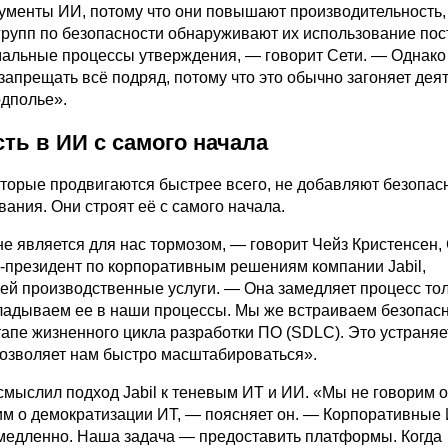
ументы ИИ, потому что они повышают производительность,
групп по безопасности обнаруживают их использование пос
мальные процессы утверждения, — говорит Сети. — Однак
 запрещать всё подряд, потому что это обычно загоняет дея
одполье».
ть в ИИ с самого начала
оторые продвигаются быстрее всего, не добавляют безопас
ания. Они строят её с самого начала.
е является для нас тормозом, — говорит Чейз Кристенсен,
е-президент по корпоративным решениям компании Jabil,
й производственные услуги. — Она замедляет процесс толь
кладываем ее в наши процессы. Мы же встраиваем безопас
апе жизненного цикла разработки ПО (SDLC). Это устраняе
позволяет нам быстро масштабироваться».
смыслил подход Jabil к теневым ИТ и ИИ. «Мы не говорим 
м о демократизации ИТ, — поясняет он. — Корпоративные
 медленно. Наша задача — предоставить платформы. Когда