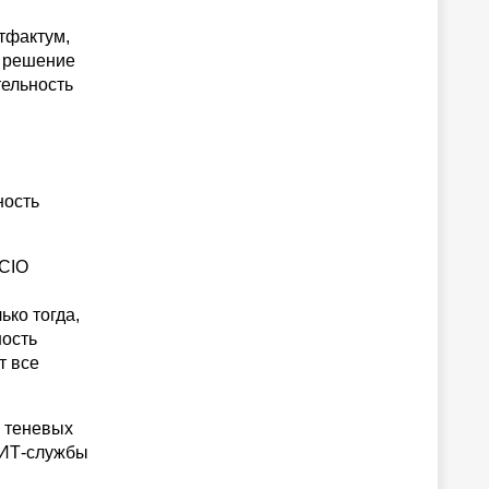
тфактум,
о решение
тельность
ность
 CIO
ко тогда,
ность
т все
о теневых
 ИТ-службы