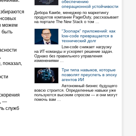
нениями.
обеспечению
операционной устойчивости
азбираются
Дебора Камбе, менеджер по маркетингу
продуктов компании PagerDuty, рассказывает
ансовых
на портале The New Stack о том …
мы можем
“Зоопарк” приложений: как
м быть
low-code превращается в
технический долг
Low-code снижает нагрузку
асности
на ИТ-команды и ускоряет решение задач.
Однако без правильного управления
,
изменениями …
 показал,
Три типа навыков, которые
позволят преуспеть в эпоху
ости
агентов ИИ
Автономный бизнес будущего
вовсю строится. Определенные навыки уже
скорения
пользуются высоким спросом — и они могут
помочь вам …
, —
ль служб