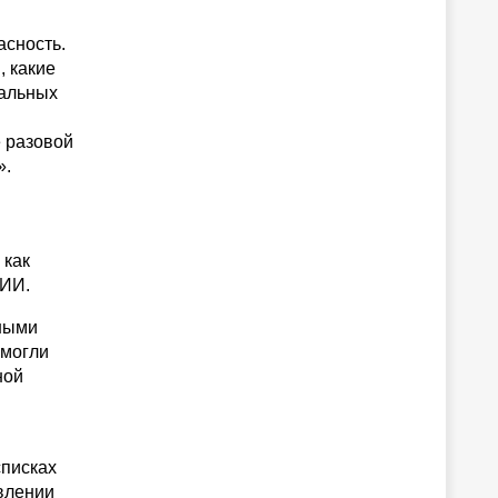
асность.
, какие
мальных
е разовой
».
 как
 ИИ.
нными
 могли
ной
списках
авлении