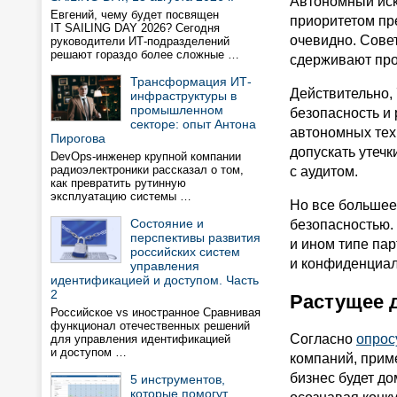
Автономный иск
Евгений, чему будет посвящен
приоритетом пр
IT SAILING DAY 2026? Сегодня
очевидно. Сове
руководители ИТ-подразделений
решают гораздо более сложные …
сдерживают про
Трансформация ИТ-
Действительно, 
инфраструктуры в
промышленном
безопасность и
секторе: опыт Антона
автономных тех
Пирогова
допускать утеч
DevOps-инженер крупной компании
радиоэлектроники рассказал о том,
с аудитом.
как превратить рутинную
эксплуатацию системы …
Но все большее
Состояние и
безопасностью. 
перспективы развития
и ином типе па
российских систем
и конфиденциал
управления
идентификацией и доступом. Часть
2
Растущее 
Российское vs иностранное Сравнивая
функционал отечественных решений
Согласно
опрос
для управления идентификацией
и доступом …
компаний, приме
бизнес будет до
5 инструментов,
которые помогут