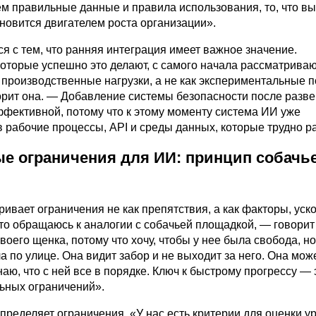
м правильные данные и правила использования, то, что вы
новится двигателем роста организации».
я с тем, что ранняя интеграция имеет важное значение.
которые успешно это делают, с самого начала рассматрива
 производственные нагрузки, а не как экспериментальные 
орит она. — Добавление системы безопасности после разв
ффективной, потому что к этому моменту система ИИ уже
 рабочие процессы, API и среды данных, которые трудно ра
е ограничения для ИИ: принцип собачь
ривает ограничения не как препятствия, а как факторы, ус
то обращаюсь к аналогии с собачьей площадкой, — говорит 
воего щенка, потому что хочу, чтобы у нее была свобода, но 
а по улице. Она видит забор и не выходит за него. Она мож
знаю, что с ней все в порядке. Ключ к быстрому прогрессу — 
ьных ограничений».
пределяет ограничения. «У нас есть критерии для оценки у