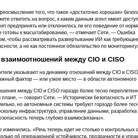
реосмысление того, что такое «достаточно хорошая» безоп
ете ответить на вопрос, к каким данным агент имеет доступ
жет предпринять или отклонилось ли его поведение от нор
е готовы к масштабированию, — отмечает Сети. — Ошибка
том, чтобы рассматривать развертывание ИИ как требующе
сности, а не как постоянное обязательство по мониторингу
 взаимоотношений между CIO и CISO
ители указывают на динамику отношений между CIO и CISO
важный фактор — или узкое место — в области автономного
ошения между CIO и CISO гораздо более тесно переплете
 плане, — говорит Сети. — Исторически безопасность и ИТ
лельно, но автономные системы требуют гораздо более тес
оскольку инфраструктура, управление данными, разработка
езопасность теперь глубоко взаимосвязаны».
 изменились. «Речь теперь идет не столько о контрольных 
колько об операционной устойчивости, прозрачности и упр