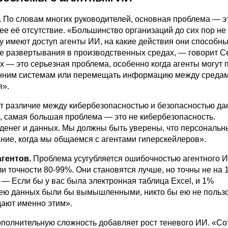
.
По словам многих руководителей, основная проблема — э
ее её отсутствие. «Большинство организаций до сих пор не
у имеют доступ агенты ИИ, на какие действия они способны
ле развертывания в производственных средах, — говорит Се
 — это серьезная проблема, особенно когда агенты могут 
енним системам или перемещать информацию между средам
я».
т различие между кибербезопасностью и безопасностью да
, самая большая проблема — это не кибербезопасность.
 денег и данных. Мы должны быть уверены, что персональ
ание, когда мы общаемся с агентами гиперскейлеров».
гентов.
Проблема усугубляется ошибочностью агентного И
ли точности
80-99%.
Они становятся лучше, но точны не на
 — Если бы у вас была электронная таблица Excel, и 1%
ю данных были бы вымышленными, никто бы ею не пользо
дают именно этим».
полнительную сложность добавляет рост теневого ИИ. «Со