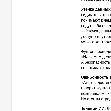
Утечка данных
видимость, точн
понимают, к чем
ведут себя пос
— Утечка данных
доступ к внутр
четкого контрол
Фултон проводи
«На самом деле
А безопасность
не покидают зд
Ошибочность а
«Агенты достиг
говорит Фултон.
возвращаемых е
Но агенты стра
Теневой ИИ.
До