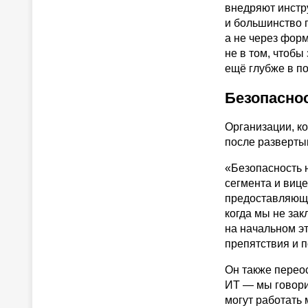
внедряют инстр
и большинство 
а не через фор
не в том, чтобы
ещё глубже в п
Безопаснос
Организации, к
после развертыв
«Безопасность н
сегмента и виц
предоставляюще
когда мы не за
на начальном эт
препятствия и 
Он также перео
ИТ — мы говори
могут работать