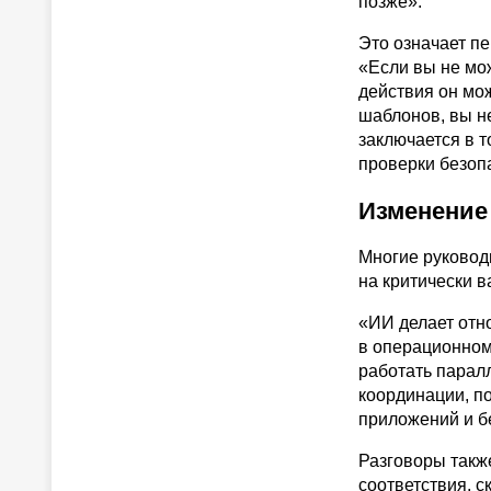
позже».
Это означает пе
«Если вы не мож
действия он мо
шаблонов, вы н
заключается в 
проверки безопа
Изменение
Многие руковод
на критически 
«ИИ делает отн
в операционном
работать парал
координации, п
приложений и б
Разговоры также
соответствия, с