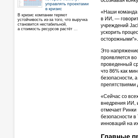
осознавая конку
управлять проектами
в кризис
«Наши команда 
В кризис компании теряют
в ИИ, — говори
устойчивость из-за того, что выручка
становится нестабильной,
учреждений Jac
а стоимость ресурсов растёт …
ускорить процес
осторожными“».
Это напряжение
проявляется во 
проведенный ср
что 86% как ми
безопасности, 
препятствиями 
«Сейчас со все
внедрения ИИ, и
отмечает Ринки
безопасности в 
инноваций на и
Главные п