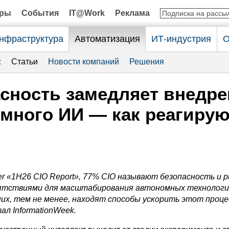
оры
События
IT@Work
Реклама
нфраструктура
Автоматизация
ИТ-индустрия
О
:
Статьи
Новости компаний
Решения
сность замедляет внедре
много ИИ — как реагирую
er «1H26 CIO Report», 77%
CIO
называют безопасность и р
ятствиями для масштабирования автономных технологи
их, тем не менее, находят способы ускорить этот проце
тал
InformationWeek
.