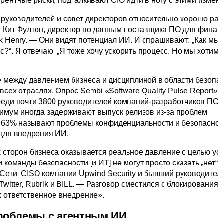
рентные риски, подталкивают CIO идти в ногу с этими изме
руководителей и совет директоров относительно хорошо р
т Кит Фултон, директор по данным поставщика ПО для фин
k Henry. — Они видят потенциал ИИ. И спрашивают: „Как 
с?“. Я отвечаю: „Я тоже хочу ускорить процесс. Но мы хоти
 между давлением бизнеса и дисциплиной в области безоп
всех отраслях. Опрос Sembi «Software Quality Pulse Report»
еди почти 3800 руководителей компаний-разработчиков ПО,
нимум иногда задерживают выпуск релизов из-за проблем
а 63% называют проблемы конфиденциальности и безопасн
для внедрения ИИ.
х сторон бизнеса оказывается реальное давление с целью у
 команды безопасности [и ИТ] не могут просто сказать „нет“
 Сети, CISO компании Upwind Security и бывший руководите
Twitter, Rubrik и BILL. — Разговор сместился с блокирования
х ответственное внедрение».
роблемы с агентным ИИ