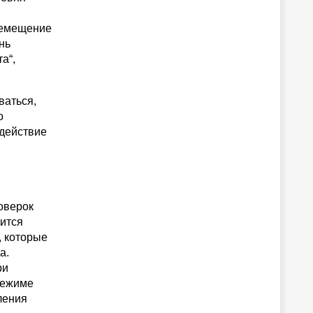
ремещение
нь
а“,
ваться,
о
 действие
оверок
вится
, которые
а.
ри
режиме
ления