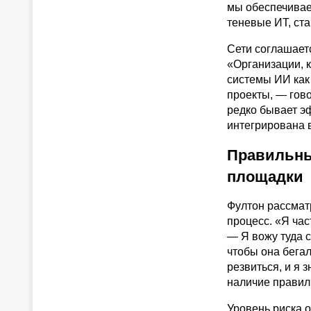
мы обеспечивае
теневые ИТ, ста
Сети соглашаетс
«Организации, 
системы ИИ как
проекты, — гов
редко бывает э
интегрирована в
Правильны
площадки
Фултон рассмат
процесс. «Я час
— Я вожу туда с
чтобы она бегал
резвиться, и я 
наличие правил
Уровень риска о