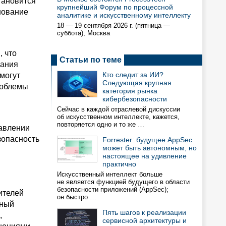
тановится
крупнейший Форум по процессной
нование
аналитике и искусственному интеллекту
18 — 19 сентября 2026 г. (пятница —
суббота), Москва
, что
Статьи по теме
вания
Кто следит за ИИ?
могут
Следующая крупная
роблемы
категория рынка
кибербезопасности
Сейчас в каждой отраслевой дискуссии
об искусственном интеллекте, кажется,
повторяется одно и то же …
равлении
зопасность
Forrester: будущее AppSec
может быть автономным, но
настоящее на удивление
практично
Искусственный интеллект больше
не является функцией будущего в области
безопасности приложений (AppSec);
ителей
он быстро …
мный
Пять шагов к реализации
,
сервисной архитектуры и