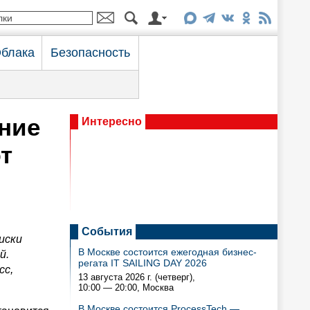
блака
Безопасность
ние
Интересно
т
События
иски
В Москве состоится ежегодная бизнес-
й.
регата IT SAILING DAY 2026
сс,
13 августа 2026 г. (четверг),
10:00 — 20:00
, Москва
В Москве состоится ProcessTech —