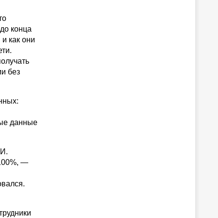
то
 до конца
 и как они
ти.
получать
и без
нных:
ные данные
И.
 100%, —
вался.
трудники