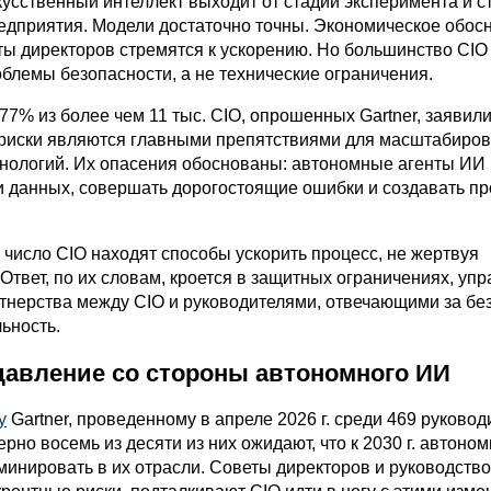
усственный интеллект выходит от стадии эксперимента и с
едприятия. Модели достаточно точны. Экономическое обос
ты директоров стремятся к ускорению. Но большинство CIO
блемы безопасности, а не технические ограничения.
77% из более чем 11 тыс. CIO, опрошенных Gartner, заявили
 риски являются главными препятствиями для масштабиро
нологий. Их опасения обоснованы: автономные агенты ИИ 
ки данных, совершать дорогостоящие ошибки и создавать п
 число CIO находят способы ускорить процесс, не жертвуя
Ответ, по их словам, кроется в защитных ограничениях, уп
ртнерства между CIO и руководителями, отвечающими за бе
ьность.
давление со стороны автономного ИИ
у
Gartner, проведенному в апреле 2026 г. среди 469 руковод
рно восемь из десяти из них ожидают, что к 2030 г. автоно
минировать в их отрасли. Советы директоров и руководство