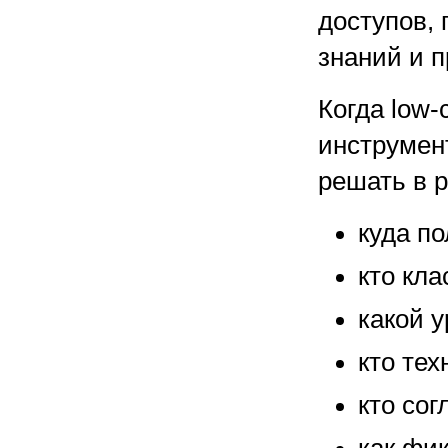
доступов,
знаний и 
Когда low
инструмен
решать в 
куда п
кто кл
какой 
кто тех
кто сог