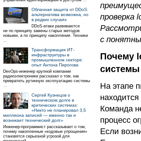
преимущес
Облачная защита от DDoS:
альтернатива возможна, но
проверка l
в редких случаях
DDoS-атаки развиваются
Рассмотри
не по принципу замены старых методов
новыми, а по принципу накопления. Техники
с понятны
…
Трансформация ИТ-
Почему l
инфраструктуры в
промышленном секторе:
опыт Антона Пирогова
системы
DevOps-инженер крупной компании
радиоэлектроники рассказал о том, как
превратить рутинную эксплуатацию системы
На этапе п
…
Сергей Кузнецов о
находится
техническом долге в
критических системах:
Команда н
«Никто не планировал 3,5
миллиона записей — именно так и
процесс ог
возникает технический долг»
Инженер-программист рассказывает о том,
Если возни
почему накопленные «кодовые упрощения»
становятся серьезной угрозой для
приложений …