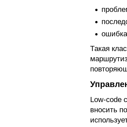
пробле
послед
ошибка
Такая кла
маршрутиз
повторяющ
Управле
Low-code 
вносить п
используе