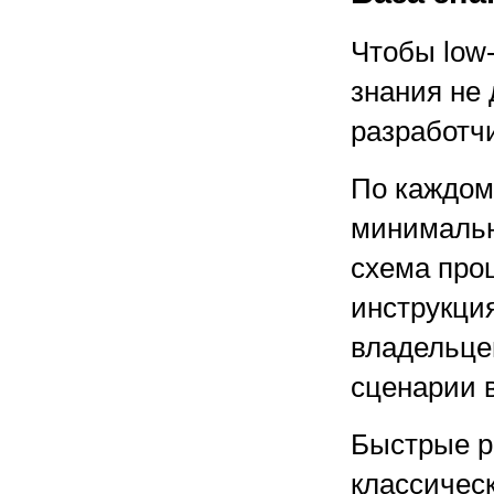
Чтобы low
знания не
разработч
По каждом
минимальн
схема про
инструкци
владельцев
сценарии 
Быстрые р
классичес