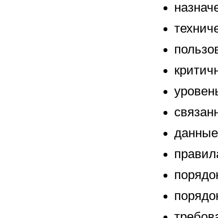
назнач
технич
пользо
критич
уровен
связан
данные
правил
порядо
порядо
требов