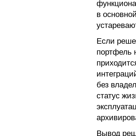
функциона
в основно
устареваю
Если реше
портфель 
приходитс
интеграци
без владе
статус жи
эксплуатац
архивиров
Вывод реш