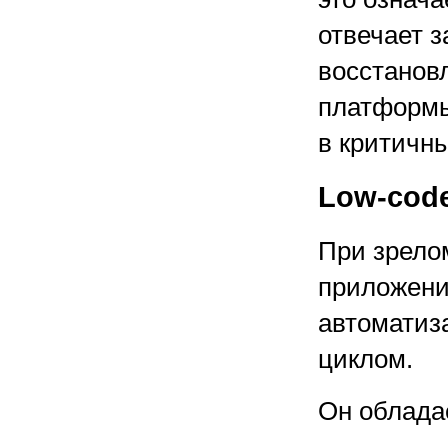
отвечает з
восстановл
платформы
в критичн
Low-cod
При зрело
приложени
автоматиз
циклом.
Он облада