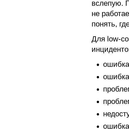
вслепую. 
не работае
понять, гд
Для low-c
инциденто
ошибка
ошибка
пробле
пробле
недост
ошибка