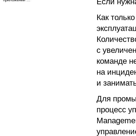
Если нужн
Как тольк
эксплуата
Количеств
с увеличе
команде н
на инциде
и занимат
Для промы
процесс уп
Managemen
управлени