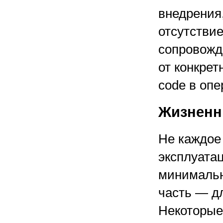
внедрения
отсутствие
сопровожд
от конкрет
code в оп
Жизненн
Не каждое
эксплуатац
минимальн
часть — д
Некоторые