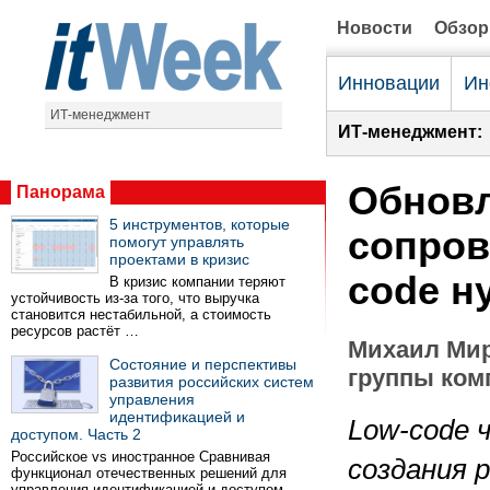
Новости
Обзо
Инновации
Ин
ИТ-менеджмент
ИТ-менеджмент:
Обновл
Панорама
5 инструментов, которые
сопров
помогут управлять
проектами в кризис
code н
В кризис компании теряют
устойчивость из-за того, что выручка
становится нестабильной, а стоимость
ресурсов растёт …
Михаил Мир
Состояние и перспективы
группы ком
развития российских систем
управления
идентификацией и
Low-code 
доступом. Часть 2
Российское vs иностранное Сравнивая
создания 
функционал отечественных решений для
управления идентификацией и доступом …