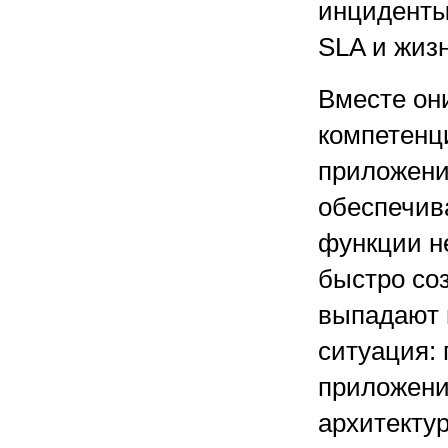
инциденты,
SLA и жиз
Вместе он
компетенци
приложени
обеспечива
функции н
быстро соз
выпадают 
ситуация:
приложени
архитекту