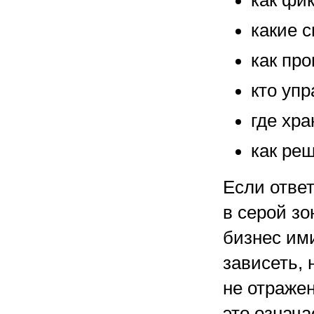
как фи
какие 
как пр
кто упр
где хр
как ре
Если ответ
в серой з
бизнес ими
зависеть,
не отраже
это означа