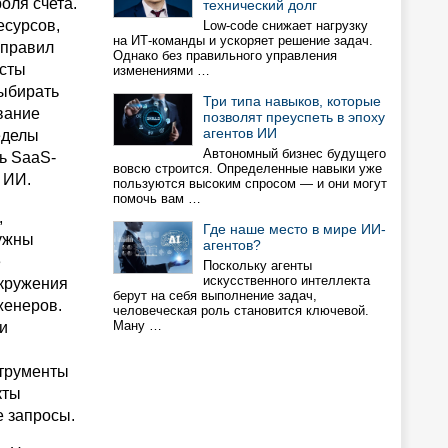
оля счета.
технический долг
есурсов,
Low-code снижает нагрузку
на ИТ-команды и ускоряет решение задач.
 правил
Однако без правильного управления
исты
изменениями …
выбирать
Три типа навыков, которые
вание
позволят преуспеть в эпоху
агентов ИИ
еделы
Автономный бизнес будущего
ь SaaS-
вовсю строится. Определенные навыки уже
 ИИ.
пользуются высоким спросом — и они могут
помочь вам …
,
Где наше место в мире ИИ-
нужны
агентов?
е
Поскольку агенты
искусственного интеллекта
окружения
берут на себя выполнение задач,
женеров.
человеческая роль становится ключевой.
Ману …
ти
струменты
кты
е запросы.