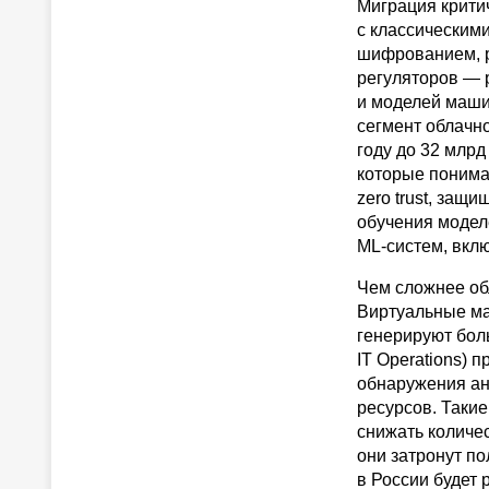
Миграция крити
с классическим
шифрованием, р
регуляторов — 
и моделей машин
сегмент облачно
году до 32 млрд
которые понима
zero trust, защ
обучения моделе
ML-систем,
вклю
Чем сложнее об
Виртуальные ма
генерируют больш
IT Operations)
обнаружения ан
ресурсов. Таки
снижать количе
они затронут п
в России будет