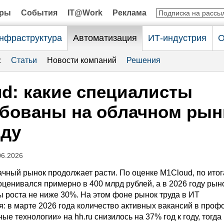
оры
События
IT@Work
Реклама
нфраструктура
Автоматизация
ИТ-индустрия
О
:
Статьи
Новости компаний
Решения
d: какие специалисты
бованы на облачном рын
оду
06.2026
ачный рынок продолжает расти. По оценке M1Cloud, по ито
оценивался примерно в 400 млрд рублей, а в 2026 году рын
ы роста не ниже 30%. На этом фоне рынок труда в ИТ
я: в марте 2026 года количество активных вакансий в проф
 технологии» на hh.ru снизилось на 37% год к году, тогда 