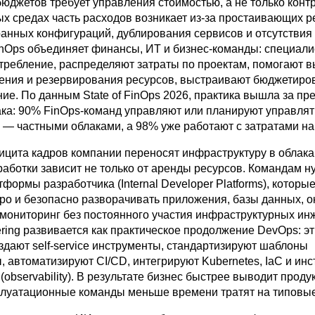
юджетов требует управления стоимостью, а не только контр
х средах часть расходов возникает из-за простаивающих р
анных конфигураций, дублирования сервисов и отсутствия
inOps объединяет финансы, ИТ и бизнес-команды: специал
требление, распределяют затраты по проектам, помогают 
ения и резервирования ресурсов, выстраивают бюджетиро
ие. По данным State of FinOps 2026, практика вышла за пр
ака: 90% FinOps-команд управляют или планируют управлят
 — частными облаками, а 98% уже работают с затратами на
ицита кадров компании переносят инфраструктуру в облака
работки зависит не только от аренды ресурсов. Командам 
формы разработчика (Internal Developer Platforms), которы
ро и безопасно разворачивать приложения, базы данных, 
 мониторинг без постоянного участия инфраструктурных ин
ering развивается как практическое продолжение DevOps: э
здают self-service инструменты, стандартизируют шаблоны
, автоматизируют CI/CD, интегрируют Kubernetes, IaC и ин
observability). В результате бизнес быстрее выводит проду
сплуатационные команды меньше времени тратят на типовы