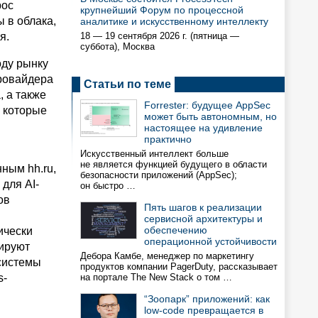
рос
крупнейший Форум по процессной
 в облака,
аналитике и искусственному интеллекту
я.
18 — 19 сентября 2026 г. (пятница —
суббота), Москва
оду рынку
провайдера
Статьи по теме
, а также
Forrester: будущее AppSec
, которые
может быть автономным, но
настоящее на удивление
практично
Искусственный интеллект больше
не является функцией будущего в области
ным hh.ru,
безопасности приложений (AppSec);
 для AI-
он быстро …
ов
Пять шагов к реализации
сервисной архитектуры и
обеспечению
ически
операционной устойчивости
ируют
Дебора Камбе, менеджер по маркетингу
системы
продуктов компании PagerDuty, рассказывает
s-
на портале The New Stack о том …
“Зоопарк” приложений: как
low-code превращается в