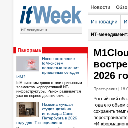
Новости
Обз
Инновации
И
ИТ-менеджмент
ИТ-менеджмент
M1Clou
Панорама
Новое поколение
востре
IdM-систем
полностью заменит
2026 г
привычные сегодня
IdM?
IdM-системы давно стали привычным
элементом корпоративной ИТ-
Пресс-релиз | 18.
инфраструктуры. Рынок развивается
уже не первое десятилетие …
Российский обл
Названа лучшая
года его объем 
студия дизайна
сохранить темп
интерьера Санкт-
перестраиваетс
Петербурга в 2026
году для IT-специалиста
«Информационные