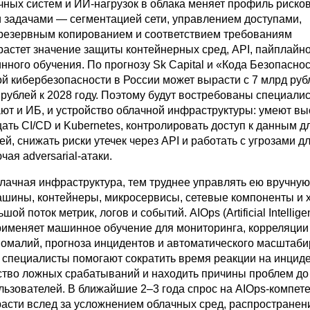
чных систем и ИИ-нагрузок в облака меняет профиль риско
и задачами — сегментацией сети, управлением доступами,
езервным копированием и соответствием требованиям
растет значение защиты контейнерных сред, API, пайплайн
ного обучения. По прогнозу Sk Capital и «Кода Безопаснос
й кибербезопасности в России может вырасти с 7 млрд руб
 рублей к 2028 году. Поэтому будут востребованы специали
ют и ИБ, и устройство облачной инфраструктуры: умеют вы
ищать CI/CD и Kubernetes, контролировать доступ к данным д
й, снижать риски утечек через API и работать с угрозами д
чая adversarial-атаки.
лачная инфраструктура, тем труднее управлять ею вручную
шины, контейнеры, микросервисы, сетевые компоненты и
ой поток метрик, логов и событий. AIOps (Artificial Intellige
 применяет машинное обучение для мониторинга, корреляции
омалий, прогноза инцидентов и автоматического масштаб
е специалисты помогают сократить время реакции на инцид
ство ложных срабатываний и находить причины проблем до т
ользователей. В ближайшие
2–3
года спрос на AIOps-компет
 расти вслед за усложнением облачных сред, распростране