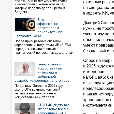
Мы изучили рынок дизайн-студий
активных резюм
и поговорили с коллегами из IT,
на специалисто
которые недавно делали ремонт.
Вердикт …
внедрять ИИ, у
Быстро и
Дмитрий Соловьё
эффективно:
расставляем
нужны не прост
приоритеты при
экспертизу на с
настройке SIEM
объяснил, поче
После приобретения системы
управления инцидентами ИБ (SIEM)
умеют превраща
перед организацией встаёт
безопасный и э
практический вопрос: как сделать так
…
Спрос на кадры,
Генеративный
в 2025 году кол
искусственный
инженеров — со 
интеллект в
мобильной
на GPUaaS: биз
разработке корпоративного уровня
и эксплуатация
По данным Gartner, в 2025 году
нецелесообразн
около 60% крупных компаний
тестировали генеративный
и администриру
искусственный интеллект …
хранения под в
«ТОП-40 диджитал-
инструментами 
экспертов»: время
«гибридных» ИТ-