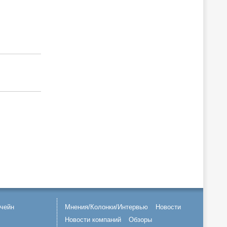
чейн
Мнения/Колонки/Интервью
Новости
Новости компаний
Обзоры