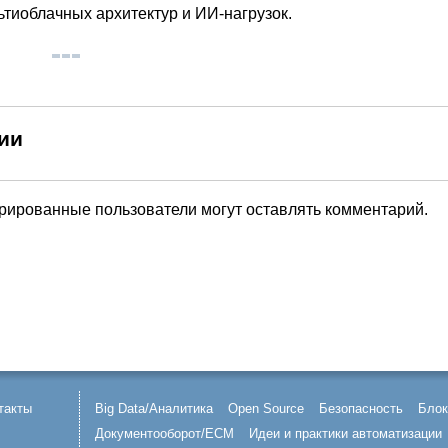
ьтиоблачных архитектур и ИИ-нагрузок.
ии
трированные пользователи могут оставлять комментарий.
такты
Big Data/Аналитика
Open Source
Безопасность
Блок
Документооборот/ECM
Идеи и практики автоматизации