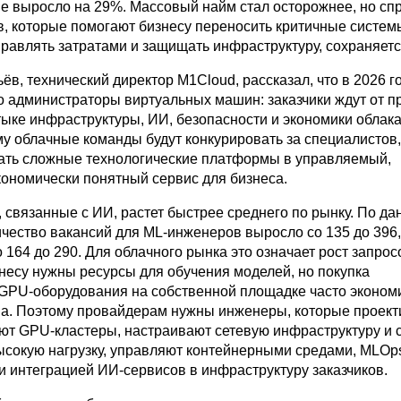
е выросло на 29%. Массовый найм стал осторожнее, но сп
в, которые помогают бизнесу переносить критичные системы
правлять затратами и защищать инфраструктуру, сохраняетс
в, технический директор M1Cloud, рассказал, что в 2026 г
о администраторы виртуальных машин: заказчики ждут от 
тыке инфраструктуры, ИИ, безопасности и экономики облака
му облачные команды будут конкурировать за специалистов
ть сложные технологические платформы в управляемый,
кономически понятный сервис для бизнеса.
 связанные с ИИ, растет быстрее среднего по рынку. По дан
ичество вакансий для
ML-инженеров
выросло со 135 до 396,
164 до 290. Для облачного рынка это означает рост запрос
несу нужны ресурсы для обучения моделей, но покупка
 GPU-оборудования на собственной площадке часто эконом
а. Поэтому провайдерам нужны инженеры, которые проект
ют GPU-кластеры, настраивают сетевую инфраструктуру и 
ысокую нагрузку, управляют контейнерными средами, MLOp
и интеграцией ИИ-сервисов в инфраструктуру заказчиков.