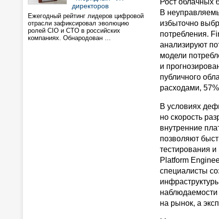
Рост облачных б
директоров
В неуправляемы
Ежегодный рейтинг лидеров цифровой
избыточно выбр
отрасли зафиксировал эволюцию
ролей CIO и CTO в российских
потребления. F
компаниях. Обнародован …
анализируют по
модели потребл
и прогнозирован
публичного обл
расходами, 57%
В условиях деф
но скорость раз
внутренние плат
позволяют быст
тестирования и
Platform Engine
специалисты со
инфраструктуры
наблюдаемости (
на рынок, а эк