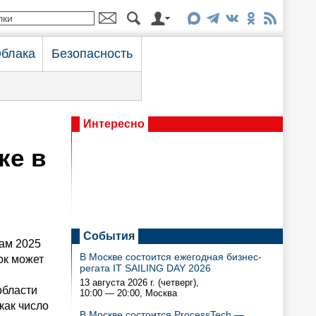
блака
Безопасность
Интересно
ке в
События
гам 2025
В Москве состоится ежегодная бизнес-
ок может
регата IT SAILING DAY 2026
13 августа 2026 г. (четверг),
области
10:00 — 20:00
, Москва
как число
В Москве состоится ProcessTech —