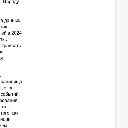
в. Наряду
ов данных
ти»,
лей в 2024
сты,
страивать
ля
ля
.
 хранилища
nce for
 событий,
ирования
енты,
ого, как
енции
нием