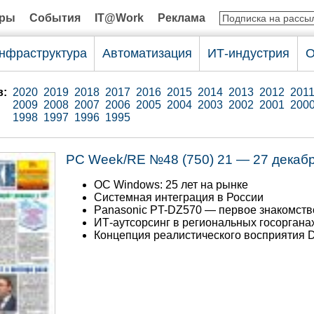
оры
События
IT@Work
Реклама
нфраструктура
Автоматизация
ИТ-индустрия
О
в:
2020
2019
2018
2017
2016
2015
2014
2013
2012
201
2009
2008
2007
2006
2005
2004
2003
2002
2001
200
1998
1997
1996
1995
PC Week/RE №48 (750) 21 — 27 декаб
ОС Windows: 25 лет на рынке
Системная интеграция в России
Panasonic PT-DZ570 — первое знакомств
ИТ-аутсорсинг в региональных госоргана
Концепция реалистического восприятия D