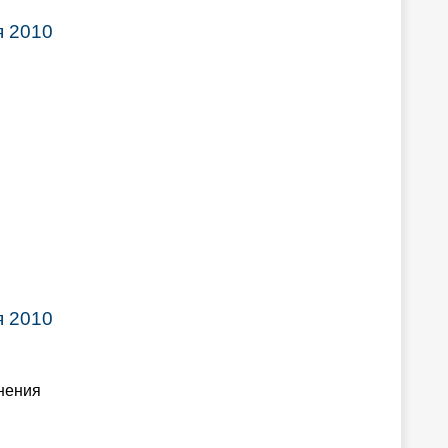
я 2010
я 2010
нения