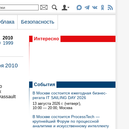
блака
Безопасность
1
2010
Интересно
0
1999
ря 2010
События
о
х
В Москве состоится ежегодная бизнес-
assault
регата IT SAILING DAY 2026
13 августа 2026 г. (четверг),
10:00 — 20:00
, Москва
В Москве состоится ProcessTech —
крупнейший Форум по процессной
аналитике и искусственному интеллекту