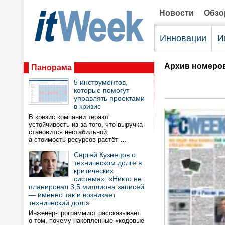
Новости
Обз
Инновации
И
Архив номеро
Панорама
5 инструментов,
которые помогут
управлять проектами
в кризис
В кризис компании теряют
устойчивость из-за того, что выручка
становится нестабильной,
а стоимость ресурсов растёт …
Сергей Кузнецов о
техническом долге в
критических
системах: «Никто не
планировал 3,5 миллиона записей
— именно так и возникает
технический долг»
Инженер-программист рассказывает
о том, почему накопленные «кодовые