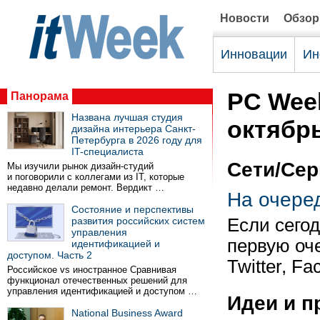
Новости
Обзо
Инновации
Ин
PC Week
Панорама
Названа лучшая студия
октябр
дизайна интерьера Санкт-
Петербурга в 2026 году для
IT-специалиста
Сети/Се
Мы изучили рынок дизайн-студий
и поговорили с коллегами из IT, которые
недавно делали ремонт. Вердикт …
На очере
Состояние и перспективы
развития российских систем
Если сегод
управления
первую оч
идентификацией и
доступом. Часть 2
Twitter, F
Российское vs иностранное Сравнивая
функционал отечественных решений для
управления идентификацией и доступом …
Идеи и п
National Business Award