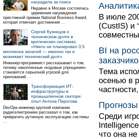
наградила за поиск
Аналитик
Недавно в Москве состоялась
церемония награждения
В июле 20
престижной премии National Business Award,
которая отмечает достижения …
(CustIS) и
Сергей Кузнецов о
совместны
техническом долге в
критических системах:
«Никто не планировал 3,5
BI на рос
миллиона записей — именно так и
возникает технический долг»
заказчико
Инженер-программист рассказывает о том,
почему накопленные «кодовые упрощения»
Тема испо
становятся серьезной угрозой для
приложений …
осенью в 
Трансформация ИТ-
частности
инфраструктуры в
промышленном секторе:
опыт Антона Пирогова
Прогнозы 
DevOps-инженер крупной компании
радиоэлектроники рассказал о том, как
Среди игро
превратить рутинную эксплуатацию системы
…
Intelligen
что она не