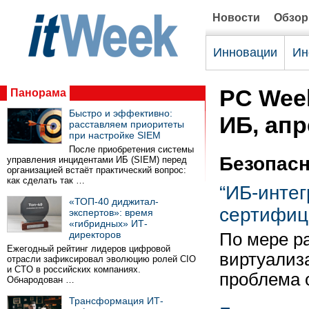
Новости
Обзо
Инновации
Ин
PC Wee
Панорама
Быстро и эффективно:
ИБ, апр
расставляем приоритеты
при настройке SIEM
После приобретения системы
Безопас
управления инцидентами ИБ (SIEM) перед
организацией встаёт практический вопрос:
как сделать так …
“ИБ-инте
«ТОП-40 диджитал-
сертифиц
экспертов»: время
«гибридных» ИТ-
директоров
По мере р
Ежегодный рейтинг лидеров цифровой
виртуализ
отрасли зафиксировал эволюцию ролей CIO
и CTO в российских компаниях.
проблема 
Обнародован …
Трансформация ИТ-