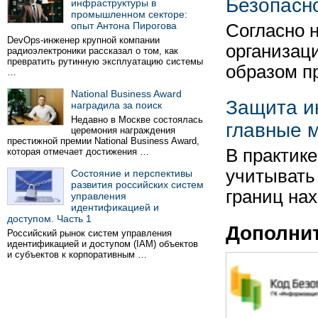
Безопасн
инфраструктуры в
промышленном секторе:
опыт Антона Пирогова
Согласно 
DevOps-инженер крупной компании
организац
радиоэлектроники рассказал о том, как
превратить рутинную эксплуатацию системы
образом п
…
National Business Award
Защита и
наградила за поиск
Недавно в Москве состоялась
главные 
церемония награждения
престижной премии National Business Award,
В практик
которая отмечает достижения …
учитывать
Состояние и перспективы
развития российских систем
границ на
управления
идентификацией и
доступом. Часть 1
Дополни
Российский рынок систем управления
идентификацией и доступом (IAM) объектов
и субъектов к корпоративным …