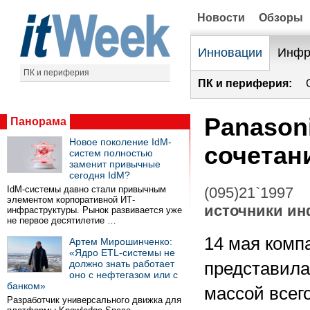
Новости
Обзоры
Инновации
Инфр
ПК и периферия
ПК и периферия:
Panason
Панорама
Новое поколение IdM-
сочетан
систем полностью
заменит привычные
сегодня IdM?
IdM-системы давно стали привычным
(095)21`1997
элементом корпоративной ИТ-
источники и
инфраструктуры. Рынок развивается уже
не первое десятилетие …
14 мая комп
Артем Мирошинченко:
«Ядро ETL-системы не
должно знать работает
представила
оно с нефтегазом или с
банком»
массой всего
Разработчик универсального движка для