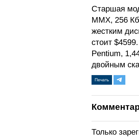
Старшая мод
MMX, 256 Кб
жестким дис
стоит $4599
Pentium, 1,4
двойным ска
Печать
Коммента
Только заре