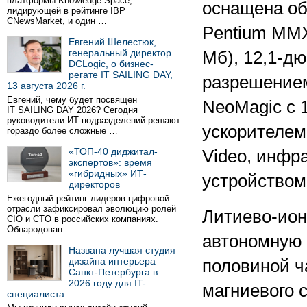
платформы Knowledge Space,
оснащена об
лидирующей в рейтинге IBP
CNewsMarket, и один …
Pentium MMX
Евгений Шелестюк,
генеральный директор
Мб), 12,1-д
DCLogic, о бизнес-
регате IT SAILING DAY,
разрешением
13 августа 2026 г.
Евгений, чему будет посвящен
NeoMagic с 
IT SAILING DAY 2026? Сегодня
руководители ИТ-подразделений решают
ускорителем
гораздо более сложные …
«ТОП-40 диджитал-
Video, инфр
экспертов»: время
«гибридных» ИТ-
устройством
директоров
Ежегодный рейтинг лидеров цифровой
отрасли зафиксировал эволюцию ролей
Литиево-ион
CIO и CTO в российских компаниях.
Обнародован …
автономную 
Названа лучшая студия
дизайна интерьера
половиной ч
Санкт-Петербурга в
2026 году для IT-
магниевого 
специалиста