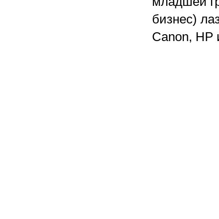
младшей г
бизнес) ла
Canon, HP 