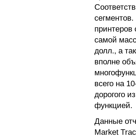
Соответств
сегментов.
принтеров 
самой масс
долл., а т
вполне объ
многофункц
всего на 1
дорогого и
функцией.
Данные отче
Market Trac