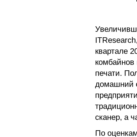
Увеличивши
ITResearch,
квартале 2
комбайнов 
печати. По
домашний 
предприяти
традиционн
сканер, а 
По оценкам