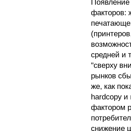
Появление 
факторов: 
печатающег
(принтеров
возможност
средней и 
"сверху вн
рынков сбы
же, как по
hardcopy и
фактором р
потребителя
снижение ц