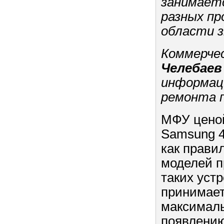
занимает
разных пр
области 
Коммерче
Челебаев
информаци
ремонта 
МФУ ценой
Samsung 4
как прави
моделей п
таких уст
принимает
максималь
появлению