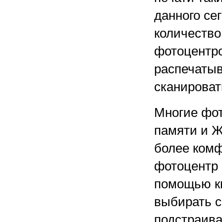
данного се
количеств
фотоцентро
распечатыв
сканироват
Многие фо
памяти и Ж
более комф
фотоцентр 
помощью кн
выбирать с
подстраиват