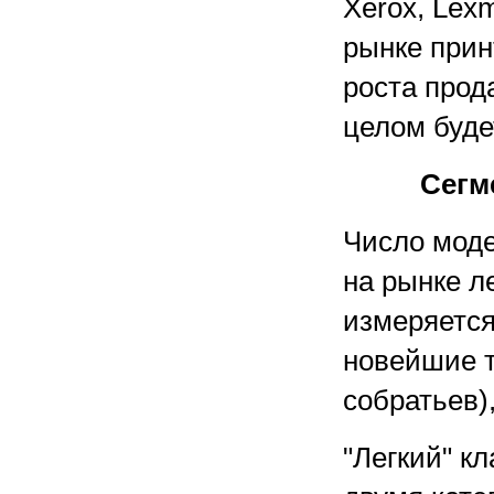
Xerox, Lexm
рынке прин
роста прод
целом буде
Сегм
Число моде
на рынке л
измеряется
новейшие т
собратьев)
"Легкий" к