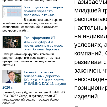
называемых
5 инструментов, которые
младшей гр
помогут управлять
проектами в кризис
располагаю
В кризис компании теряют
устойчивость из-за того, что выручка
настольны
становится нестабильной, а стоимость
ресурсов растёт …
на индиви
Трансформация ИТ-
инфраструктуры в
условиях, 
промышленном секторе:
опыт Антона Пирогова
компаний. 
DevOps-инженер крупной компании
радиоэлектроники рассказал о том, как
развиваетс
превратить рутинную эксплуатацию
системы …
закончен, ч
Евгений Шелестюк,
генеральный директор
несовпаден
DCLogic, о бизнес-регате
IT SAILING DAY, 13 августа
позиционир
2026 г.
Евгений, чему будет посвящен IT SAILING
изделий.
DAY 2026? Сегодня руководители ИТ-
подразделений решают гораздо более
сложные …