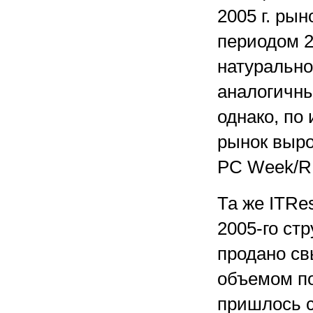
2005 г. ры
периодом 2
натурально
аналогичны
однако, по
рынок выро
PC Week/RE,
Та же ITRe
2005-го ст
продано св
объемом пос
пришлось с