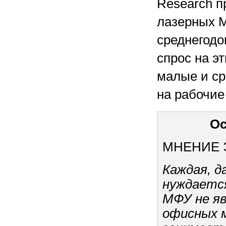
Research п
лазерных М
среднегод
спрос на э
малые и ср
на рабочие
Ос
МНЕНИЕ 
Каждая, д
нуждается
МФУ не яв
офисных м