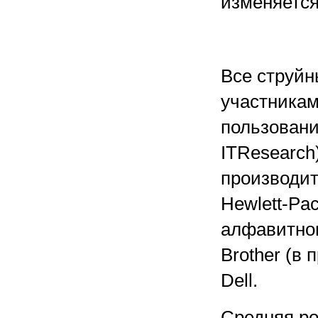
изменяется
Все струйн
участникам
пользовани
ITResearch
производит
Hewlett-Pa
алфавитном
Brother (в
Dell.
Средняя ро