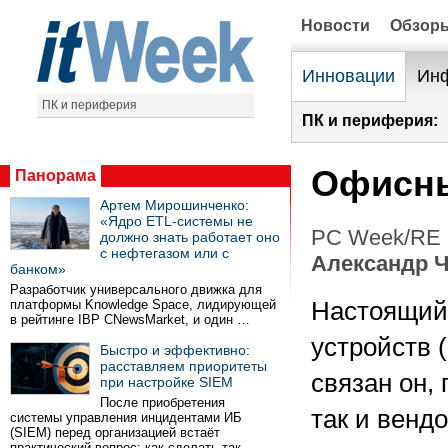
Новости
Обзор
Инновации
Инф
ПК и периферия
ПК и периферия:
Офисны
Панорама
Артем Мирошинченко:
«Ядро ETL-системы не
PC Week/RE 
должно знать работает оно
с нефтегазом или с
Александр 
банком»
Разработчик универсального движка для
платформы Knowledge Space, лидирующей
Настоящий
в рейтинге IBP CNewsMarket, и один …
устройств 
Быстро и эффективно:
расставляем приоритеты
связан он,
при настройке SIEM
После приобретения
так и венд
системы управления инцидентами ИБ
(SIEM) перед организацией встаёт
практический вопрос: как сделать так …