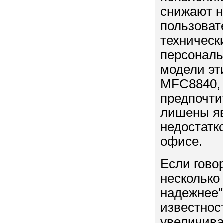
снижают н
пользоват
технически
персональ
модели эт
MFC8840, 
предпочтит
лишены яв
недостатк
офисе.
Если гово
несколько
надежнее" 
известнос
увеличива