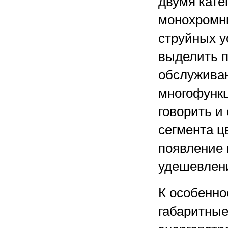
двумя кате
монохромн
струйных у
выделить п
обслуживан
многофунк
говорить и
сегмента ц
появление 
удешевлени
К особенно
габаритные