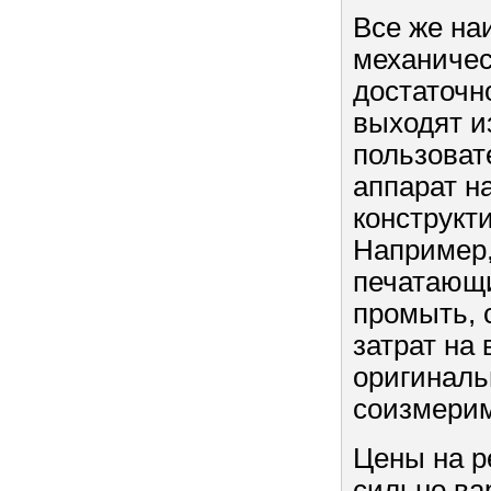
Все же на
механичес
достаточн
выходят и
пользоват
аппарат на
конструкт
Например,
печатающи
промыть, 
затрат на
оригиналь
соизмерим
Цены на р
сильно ва