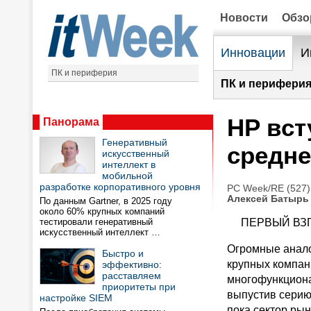
Новости
Обз
Инновации
И
ПК и периферия
ПК и периферия
HP вст
Панорама
Генеративный
средне
искусственный
интеллект в
мобильной
разработке корпоративного уровня
PC Week/RE (527)
Алексей Батырь
По данным Gartner, в 2025 году
около 60% крупных компаний
тестировали генеративный
ПЕРВЫЙ ВЗГ
искусственный интеллект …
Огромные анало
Быстро и
крупных компан
эффективно:
расставляем
многофункциона
приоритеты при
выпустив серию
настройке SIEM
пока сектор ры