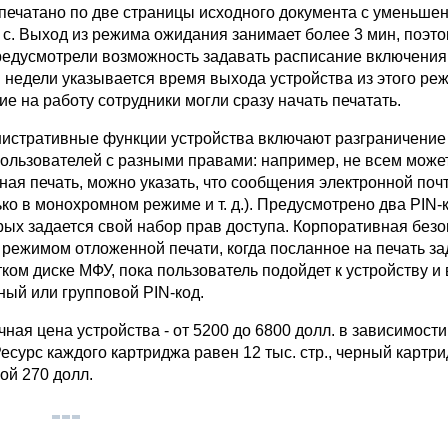
апечатано по две страницы исходного документа с уменьше
 с. Выход из режима ожидания занимает более 3 мин, поэт
редусмотрели возможность задавать расписание включения,
 недели указывается время выхода устройства из этого ре
 на работу сотрудники могли сразу начать печатать.
истративные функции устройства включают разграничение
пользователей с разными правами: например, не всем може
ная печать, можно указать, что сообщения электронной поч
ко в монохромном режиме и т. д.). Предусмотрено два PIN-к
рых задается свой набор прав доступа. Корпоративная без
 режимом отложенной печати, когда посланное на печать з
ком диске МФУ, пока пользователь подойдет к устройству и
ный или групповой PIN-код.
ная цена устройства - от 5200 до 6800 долл. в зависимости
есурс каждого картриджа равен 12 тыс. стр., черный картри
ной 270 долл.