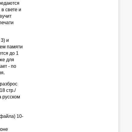
ередаются
в свете и
вучит
печати
3) и
ъем памяти
тся до 1
же для
ает - по
я.
 разброс
8 стр./
а русском
файла) 10-
роне