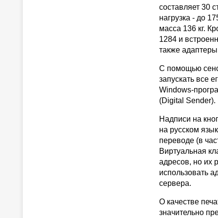
составляет 30 
нагрузка - до 1
масса 136 кг. 
1284 и встроен
также адаптеры 
С помощью сенс
запускать все 
Windows-програ
(Digital Sender).
Надписи на кноп
на русском язык
переводе (в час
Виртуальная кл
адресов, но их 
использовать а
сервера.
О качестве печа
значительно пр