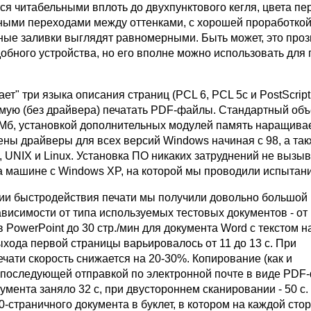
я читабельными вплоть до двухпунктового кегля, цвета п
вными переходами между оттенками, с хорошей проработкой 
тные заливки выглядят равномерными. Быть может, это проз
обного устройства, но его вполне можно использовать для 
ет" три языка описания страниц (PCL 6, PCL 5c и PostScript 
мую (без драйвера) печатать PDF-файлы. Стандартный об
 Мб, установкой дополнительных модулей память наращивае
ены драйверы для всех версий Windows начиная с 98, а так
x, UNIX и Linux. Установка ПО никаких затруднений не вызыв
а машине с Windows XP, на которой мы проводили испытани
ии быстродействия печати мы получили довольно большой
ависимости от типа используемых тестовых документов - от 1
 PowerPoint до 30 стр./мин для документа Word с текстом н
хода первой страницы варьировалось от 11 до 13 с. При
чати скорость снижается на 20-30%. Копирование (как и
 последующей отправкой по электронной почте в виде PDF-
умента заняло 32 с, при двустороннем сканировании - 50 с.
страничного документа в буклет, в котором на каждой сто