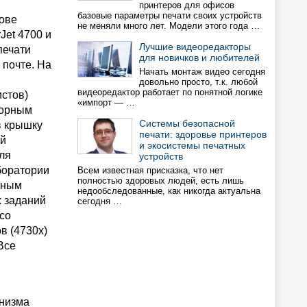
принтеров для офисов
базовые параметры печати своих устройств
нове
не меняли много лет. Модели этого года …
Jet 4700 и
Лучшие видеоредакторы
печати
для новичков и любителей
 почте. На
Начать монтаж видео сегодня
довольно просто, т.к. любой
видеоредактор работает по понятной логике
истов)
«импорт — …
сорным
Системы безопасной
в крышку
печати: здоровье принтеров
ой
и экосистемы печатных
ля
устройств
боратории
Всем известная присказка, что нет
полностью здоровых людей, есть лишь
нным
недообследованные, как никогда актуальна
х заданий
сегодня …
со
в (4730x)
Все
анизма