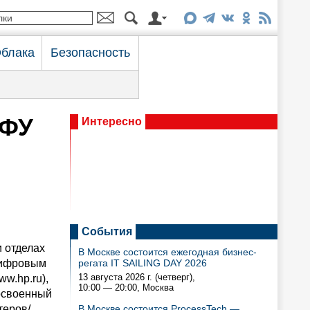
блака
Безопасность
МФУ
Интересно
События
 отделах
В Москве состоится ежегодная бизнес-
цифровым
регата IT SAILING DAY 2026
13 августа 2026 г. (четверг),
w.hp.ru),
10:00 — 20:00
, Москва
 освоенный
теров/
В Москве состоится ProcessTech —