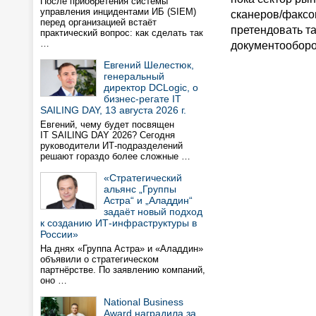
После приобретения системы
управления инцидентами ИБ (SIEM)
сканеров/факсов
перед организацией встаёт
претендовать т
практический вопрос: как сделать так
…
документооборо
Евгений Шелестюк,
генеральный
директор DCLogic, о
бизнес-регате IT
SAILING DAY, 13 августа 2026 г.
Евгений, чему будет посвящен
IT SAILING DAY 2026? Сегодня
руководители ИТ-подразделений
решают гораздо более сложные …
«Стратегический
альянс „Группы
Астра“ и „Аладдин“
задаёт новый подход
к созданию ИТ-инфраструктуры в
России»
На днях «Группа Астра» и «Аладдин»
объявили о стратегическом
партнёрстве. По заявлению компаний,
оно …
National Business
Award наградила за