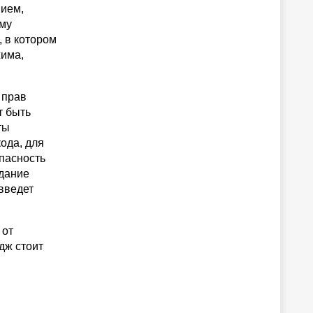
нием,
ому
 в котором
жима,
 прав
т быть
ты
ода, для
опасность
адание
 введет
 от
дж стоит