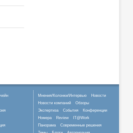
чейн
Мнения/Колонки/Интервью
Новости
Новости компаний
Обзоры
рия
Экспертиза
События
Конференции
Номера
Review
IT@Work
ция
Панорама
Современные решения
Темы
Блоги
Авторизация