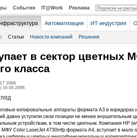
оры
События
IT@Work
Реклама
нфраструктура
Автоматизация
ИТ-индустрия
О
:
Статьи
Новости компаний
Решения
упает в сектор цветных 
го класса
17`2006
| 16.05.2006
ЛЯД
говые копировальные аппараты формата А3 в коридорах и
ий давно уступили свои позиции не менее внушительным 
льным устройствам, в том числе цветным. Компания HP (ww
 МФУ Color LaserJet 4730mfp формата А4, вступает в мало
нка цифровых цветных многофункциональных копиров/прин