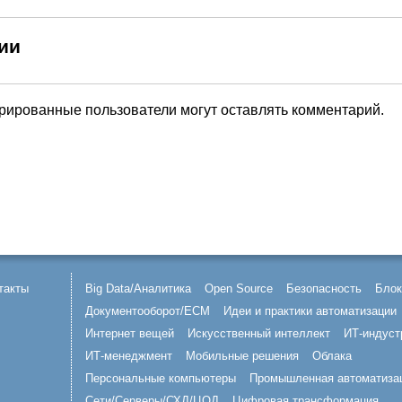
ии
трированные пользователи могут оставлять комментарий.
такты
Big Data/Аналитика
Open Source
Безопасность
Блок
Документооборот/ECM
Идеи и практики автоматизации
Интернет вещей
Искусственный интеллект
ИТ-индуст
ИТ-менеджмент
Мобильные решения
Облака
Персональные компьютеры
Промышленная автоматиза
Сети/Серверы/СХД/ЦОД
Цифровая трансформация