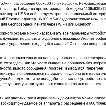
стр./мин, разрешение 600х600 точек на дюйм. Рекомендуема
75 тыс. стр. Габариты протестированной модели 1106х639х1
Кроме порта USB в ней предусмотрены параллельный интер
ный Ethernet-адаптер 10/100 Мбит/с (дополнительно можно 
для беспроводной печати через Wi-Fi или Bluetooth).
орного экрана можно настраивать все параметры устройст
его функции, но делать это удобнее с помощью Web-интерфе
ммы управления, входящей в состав ПО сервера цифрово
ках, расположенных на панели управления, и на сенсорном
е, хотя здесь, как это часто бывает, не обошлось без небре
тности, вместо сообщения "прогрев" выводится "перегрев" и т
авиатура, появляющаяся на экране, неудобна для ввода эл
ручной ввод может и не понадобиться, так как устройство с
дресную книгу из загруженного извне файла или внешнего 
ти как цветных, так и черно-белых документов можно сказать
евосходит ожидаемое от аппарата с разрешением 600 точек