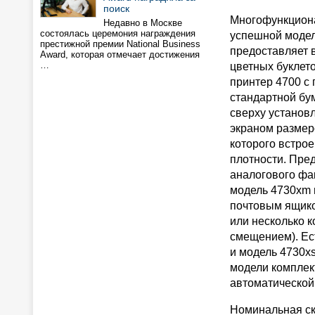
поиск
Многофункциона
Недавно в Москве
состоялась церемония награждения
успешной модели
престижной премии National Business
предоставляет 
Award, которая отмечает достижения
…
цветных буклет
принтер 4700 с
стандартной бу
сверху установ
экраном размер
которого встрое
плотности. Пре
аналогового ф
модель 4730xm 
почтовым ящико
или несколько к
смещением). Ес
и модель 4730xs
модели комплек
автоматической
Номинальная ск