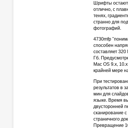
Шрифты остаютс
отлично, с пла
тенях, градиен
странно для под
фотографий.
4730mfp "понима
способен напря
составляет 320
Гб. Предусмотр
Mac OS 9.x, 10.
крайней мере н
При тестирован
результатов в з
мин для слайдов
языке. Время вы
двусторонней пе
сканирование с
страничного док
Превращение 10-