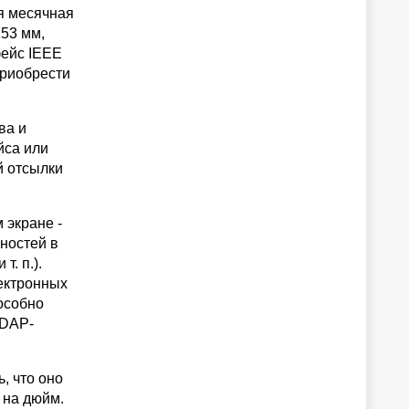
я месячная
153 мм,
фейс IEEE
приобрести
ва и
йса или
й отсылки
 экране -
жностей в
. п.).
ектронных
пособно
LDAP-
, что оно
 на дюйм.