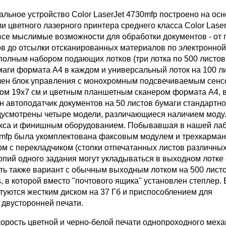
льное устройство Color LaserJet 4730mfp построено на ос
 цветного лазерного принтера среднего класса Color Laser
все мыслимые возможности для обработки документов - от 
ов до отсылки отсканированных материалов по электронной
 полным набором подающих лотков (три лотка по 500 листов
маги формата А4 в каждом и универсальный лоток на 100 л
лен блок управления с монохромным подсвечиваемым сен
ом 19х7 см и цветным планшетным сканером формата А4, 
н автоподатчик документов на 50 листов бумаги стандартн
дусмотрены четыре модели, различающиеся наличием моду
акса и финишным оборудованием. Побывавшая в нашей ла
mfp была укомплектована факсовым модулем и трехкарма
м с перекладчиком (стопки отпечатанных листов различны
опий одного задания могут укладываться в выходном лотке 
ть также вариант с обычным выходным лотком на 500 листо
, в которой вместо "почтового ящика" установлен степлер. 
туются жестким диском на 37 Гб и приспособлением для
 двусторонней печати.
орость цветной и черно-белой печати однопроходного мех