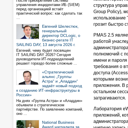
После приобретения системы
управления инцидентами ИБ (SIEM)
структура управ
перед организацией встаёт
Group Policy), 
практический вопрос: как сделать так
…
использование 
грозит быстро 
Евгений Шелестюк,
генеральный
PMAS 2.5 являе
директор DCLogic, о
бизнес-регате IT
работой унасле
SAILING DAY, 13 августа 2026 г.
администратора
Евгений, чему будет посвящен
полномочий с п
IT SAILING DAY 2026? Сегодня
руководители ИТ-подразделений
имени и пароля
решают гораздо более сложные …
требования о в
«Стратегический
доступа (Access 
альянс „Группы
которыми возни
Астра“ и „Аладдин“
приложения. В 
задаёт новый подход
к созданию ИТ-инфраструктуры в
остальном сесс
России»
затрагиваются.
На днях «Группа Астра» и «Аладдин»
объявили о стратегическом
Лаборатория eW
партнёрстве. По заявлению компаний,
оно …
приложений, ко
администратора
National Business
Award наградила за
учетную запись 