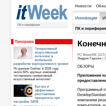
Новости
Обз
Инновации
И
ПК и периферия
ПК и периферия
Конечн
Панорама
Генеративный
искусственный
PC Week/RE (527)
интеллект в
Эндрю Гарсиа
| 
мобильной
разработке корпоративного уровня
ОБЗОРЫ
По данным Gartner, в 2025 году
около 60% крупных компаний
Приложение на
тестировали генеративный
искусственный интеллект …
предоставлен
Быстро и
Программный пак
эффективно:
расставляем
DesktopStandar
приоритеты при
компаниям реши
настройке SIEM
компьютеров, н