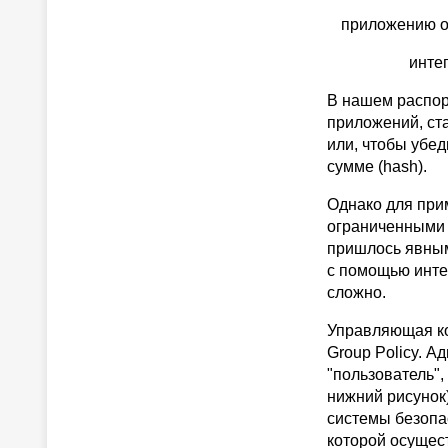
приложению о
инте
В нашем распо
приложений, ст
или, чтобы убед
сумме (hash).
Однако для при
ограниченными 
пришлось явным
с помощью интер
сложно.
Управляющая ко
Group Policy. 
"пользователь",
нижний рисунок
системы безопа
которой осущес