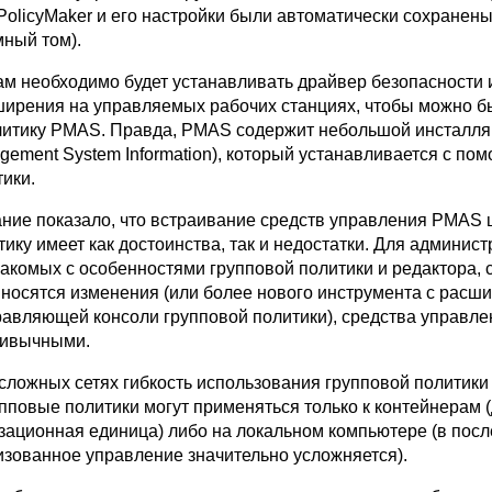
PolicyMaker и его настройки были автоматически сохранен
ный том).
м необходимо будет устанавливать драйвер безопасности 
ширения на управляемых рабочих станциях, чтобы можно б
литику PMAS. Правда, PMAS содержит небольшой инсталл
gement System Information), который устанавливается с по
ики.
ние показало, что встраивание средств управления PMAS 
ику имеет как достоинства, так и недостатки. Для админис
накомых с особенностями групповой политики и редактора,
 вносятся изменения (или более нового инструмента с рас
равляющей консоли групповой политики), средства управл
ривычными.
 сложных сетях гибкость использования групповой политики
пповые политики могут применяться только к контейнерам 
изационная единица) либо на локальном компьютере (в пос
изованное управление значительно усложняется).