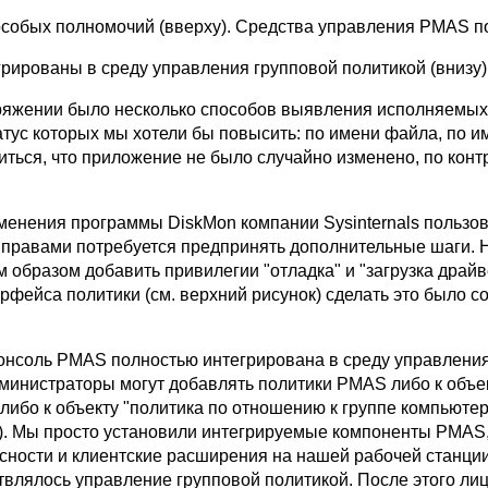
собых полномочий (вверху). Средства управления PMAS п
грированы в среду управления групповой политикой (внизу)
ряжении было несколько способов выявления исполняемы
атус которых мы хотели бы повысить: по имени файла, по и
иться, что приложение не было случайно изменено, по кон
менения программы DiskMon компании Sysinternals пользо
правами потребуется предпринять дополнительные шаги. 
 образом добавить привилегии "отладка" и "загрузка драйв
фейса политики (см. верхний рисунок) сделать это было с
нсоль PMAS полностью интегрирована в среду управлени
Администраторы могут добавлять политики PMAS либо к объе
 либо к объекту "политика по отношению к группе компьютер
). Мы просто установили интегрируемые компоненты PMAS
сности и клиентские расширения на нашей рабочей станции
твлялось управление групповой политикой. После этого ли