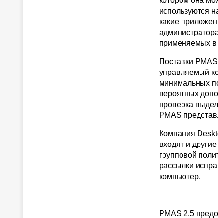
котором она мо
используются на
какие приложен
администратора
применяемых в 
Поставки PMAS 2
управляемый ко
минимальных по
вероятных допо
проверка выдел
PMAS представл
Компания Deskto
входят и други
групповой полит
рассылки исправ
компьютер.
PMAS 2.5 предо