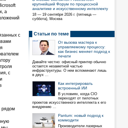
крупнейший Форум по процессной
icrosoft
аналитике и искусственному интеллекту
х, а
18 — 19 сентября 2026 г. (пятница —
риложений
суббота), Москва
Статьи по теме
язанных с
авами
От вызова мастера к
управляемому процессу:
ия
как бизнес меняет подход к
ователем
печати
атору
Давайте честно: офисный принтер обычно
нтроля
остается незаметной частью
инфраструктуры. О нем вспоминают лишь
ия, с
в двух …
и
Как интегрировать
в
встроенный ИИ
В условиях, когда CIO
переходят от пилотных
проектов искусственного интеллекта к его
внедрению …
с рядом
Pantum: новый подход к
коммодити
нную
Производители лазерных
, мы