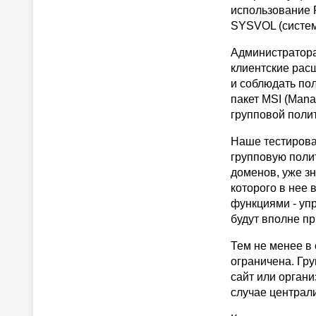
использование 
SYSVOL (систем
Администратора
клиентские рас
и соблюдать по
пакет MSI (Mana
групповой полит
Наше тестирова
групповую полит
доменов, уже з
которого в нее
функциями - уп
будут вполне п
Тем не менее в
ограничена. Гру
сайт или орган
случае централ