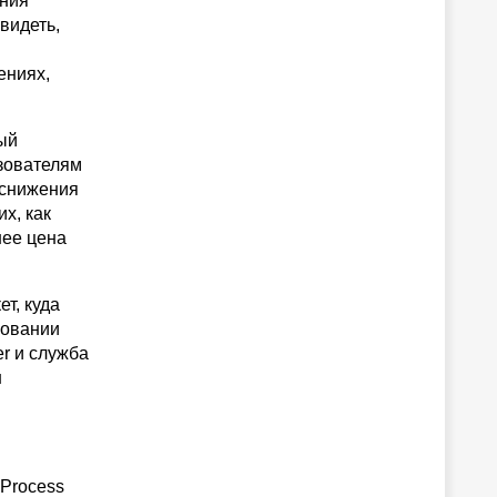
ения
видеть,
ениях,
ый
зователям
 снижения
х, как
нее цена
т, куда
зовании
er и служба
н
 Process