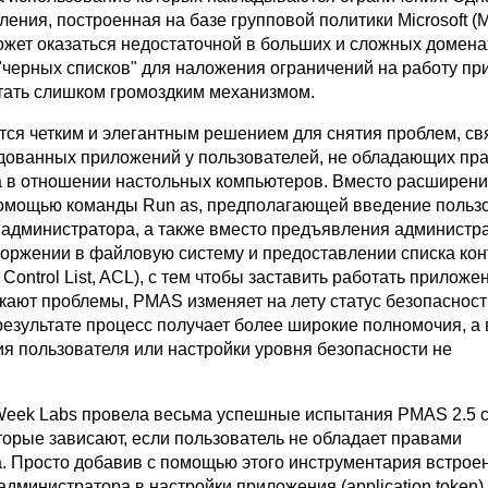
ления, построенная на базе групповой политики Microsoft (M
может оказаться недостаточной в больших и сложных домена
"черных списков" для наложения ограничений на работу п
стать слишком громоздким механизмом.
тся четким и элегантным решением для снятия проблем, св
дованных приложений у пользователей, не обладающих пр
 в отношении настольных компьютеров. Вместо расширен
омощью команды Run as, предполагающей введение польз
 администратора, а также вместо предъявления администр
торжении в файловую систему и предоставлении списка ко
Control List, ACL), с тем чтобы заставить работать приложен
кают проблемы, PMAS изменяет на лету статус безопасност
результате процесс получает более широкие полномочия, а 
ия пользователя или настройки уровня безопасности не
eek Labs провела весьма успешные испытания PMAS 2.5 
торые зависают, если пользователь не обладает правами
. Просто добавив с помощью этого инструментария встрое
администратора в настройки приложения (application token)