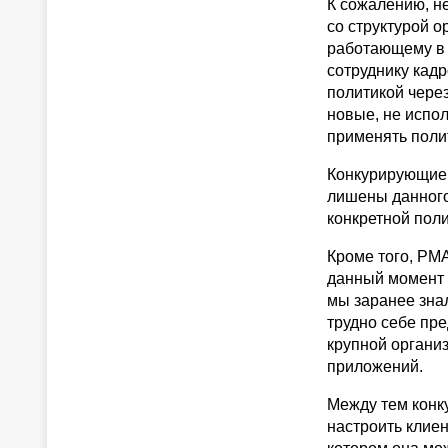
К сожалению, не
со структурой о
работающему в 
сотруднику кад
политикой через
новые, не испол
применять полит
Конкурирующие п
лишены данного
конкретной пол
Кроме того, PM
данный момент 
мы заранее знал
трудно себе пре
крупной органи
приложений.
Между тем конк
настроить клиен