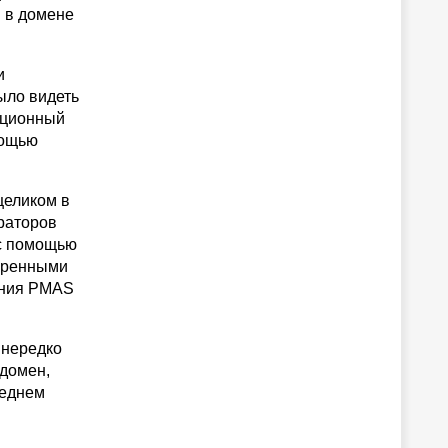
ы в домене
и
ыло видеть
яционный
мощью
целиком в
траторов
 с помощью
ширенными
ения PMAS
 нередко
(домен,
леднем