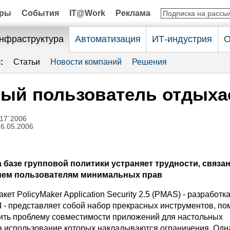
оры
События
IT@Work
Реклама
нфраструктура
Автоматизация
ИТ-индустрия
О
:
Статьи
Новости компаний
Решения
ый пользователь отдыха
17`2006
16.05.2006
 базе групповой политики устраняет трудности, связа
ием пользователям минимальных прав
ет PolicyMaker Application Security 2.5 (PMAS) - разработ
d - представляет собой набор прекрасных инструментов, п
ть проблему совместимости приложений для настольных
а использование которых накладываются ограничения. Одн