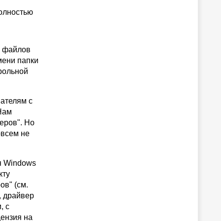
олностью
х файлов
мени папки
трольной
вателям с
Нам
еров". Но
овсем не
я Windows
кту
ов" (см.
, драйвер
, с
цензия на