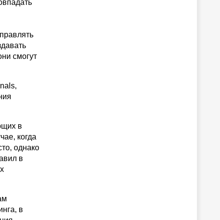
совпадать
управлять
здавать
они смогут
nals,
ния
ющих в
ае, когда
сто, однако
авил в
х
ам
нга, в