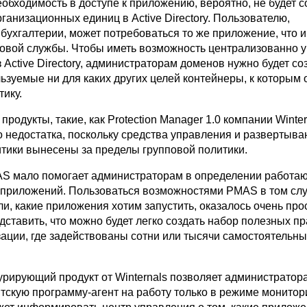
обходимость в доступе к приложению, вероятно, не будет 
рганизационных единиц в Active Directory. Пользователю,
бухгалтерии, может потребоваться то же приложение, что и
ровой службы. Чтобы иметь возможность централизованно 
 Active Directory, администраторам доменов нужно будет со
ьзуемые ни для каких других целей контейнеры, к которым 
ику.
родукты, такие, как Protection Manager 1.0 компании Winter
 недостатка, поскольку средства управления и развертыва
итики вынесены за пределы групповой политики.
AS мало помогает администраторам в определении работа
приложений. Пользоваться возможностями PMAS в том случ
и, какие приложения хотим запустить, оказалось очень про
дставить, что можно будет легко создать набор полезных пр
зации, где задействованы сотни или тысячи самостоятельны
урирующий продукт от Winternals позволяет администратор
тскую программу-агент на работу только в режиме монитори