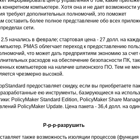
жет информировать центр управления о том, какие прилож
 конкретном компьютере. Хотя она и не дает возможности у
ия требуют дополнительных полномочий, это поможет
м составить более полное представление обо всех прилож
пределах сети.
.5 начались в феврале; стартовая цена - 27 долл. на кажд
мпьютер. PMAS облегчает переход к предоставлению поль
лномочий, что может дать предприятиям экономию за счет
лнительных расходов на обеспечение безопасности ПК, таки
енных компьютеров на наличие шпионского ПО. Тем не ме
яется чрезмерно высокой.
pStandard предоставляет скидку, если вы приобретаете паке
е разработанные ею инструменты, базирующиеся на исполь
ики: PolicyMaker Standard Edition, PolicyMaker Share Manag
лений PolicyMaker Update. Цена пакета - 36,4 долл. на оди
Р-р-р-разрушить
ставляет также возможность изоляции процессов (функция