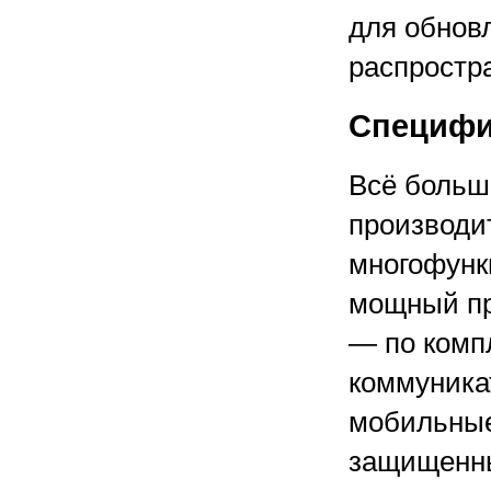
для обнов
распростр
Специфи
Всё больш
производи
многофунк
мощный пр
— по комп
коммуника
мобильные
защищенны