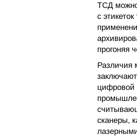
ТСД можно
с этикеток
применени
архивирова
прогоняя ч
Различия 
заключают
цифровой 
промышлен
считывающ
сканеры, к
лазерными