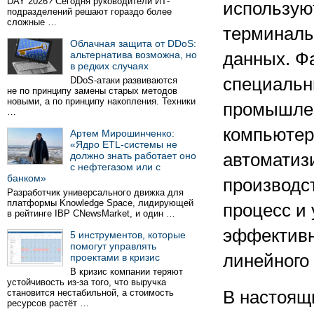
DAY 2026? Сегодня руководители ИТ-
использую
подразделений решают гораздо более
сложные …
терминалы
Облачная защита от DDoS:
альтернатива возможна, но
данных. Ф
в редких случаях
специаль
DDoS-атаки развиваются
не по принципу замены старых методов
новыми, а по принципу накопления. Техники
промышле
…
компьютер
Артем Мирошинченко:
«Ядро ETL-системы не
должно знать работает оно
автоматиз
с нефтегазом или с
банком»
производс
Разработчик универсального движка для
платформы Knowledge Space, лидирующей
процесс и
в рейтинге IBP CNewsMarket, и один …
эффектив
5 инструментов, которые
помогут управлять
линейного
проектами в кризис
В кризис компании теряют
устойчивость из-за того, что выручка
становится нестабильной, а стоимость
В настоящ
ресурсов растёт …