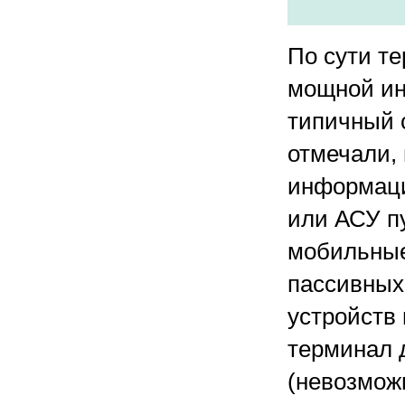
По сути т
мощной ин
типичный 
отмечали, 
информаци
или АСУ п
мобильные
пассивных 
устройств
терминал 
(невозмож