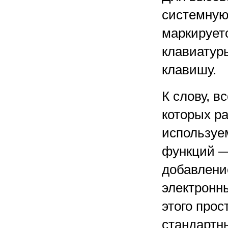
системную
маркируетс
клавиатур
клавишу.
К слову, 
которых ра
используе
функций — 
добавлени
электронны
этого про
стандартн