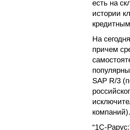
есть на ск
истории кл
кредитным
На сегодня
причем ср
самостоят
популярных
SAP R/3 (
российског
исключите
компаний).
“1С-Раpус