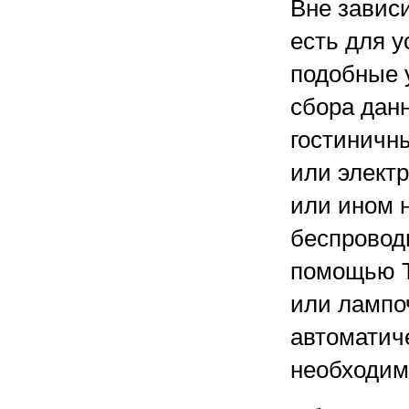
Вне завис
есть для у
подобные 
сбора дан
гостиничн
или элект
или ином н
беспроводн
помощью Т
или лампо
автоматиче
необходимо