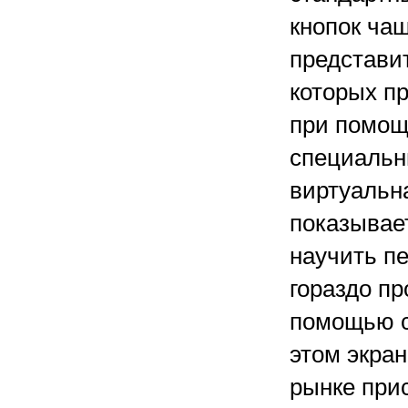
кнопок ча
представи
которых п
при помощи
специальн
виртуальн
показывает
научить п
гораздо п
помощью с
этом экра
рынке прис