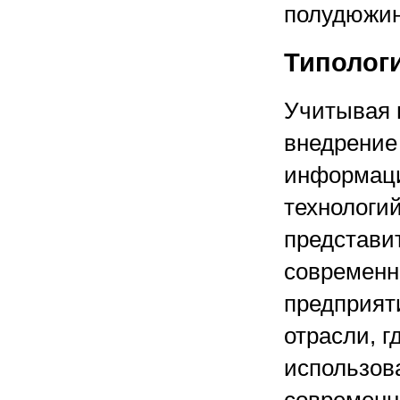
полудюжин
Типолог
Учитывая 
внедрение
информац
технологи
представи
современн
предприят
отрасли, г
использов