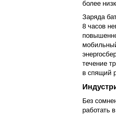
более низ
Заряда ба
8 часов н
повышенно
мобильный
энергосбер
течение тр
в спящий 
Индустр
Без сомне
работать 