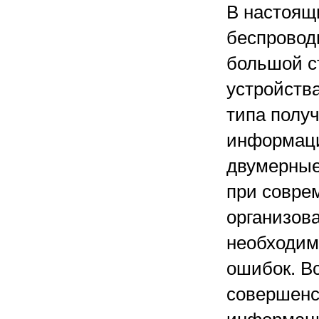
В настоящ
беспроводн
большой с
устройств
типа полу
информаци
двумерные 
при совре
организов
необходим
ошибок. Вс
совершенс