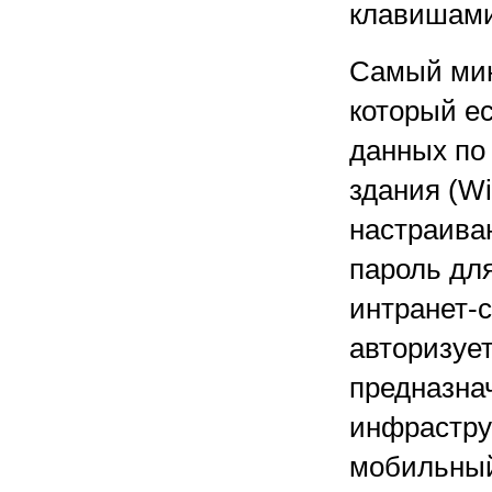
клавишами
Самый мин
который е
данных по 
здания (Wi
настраива
пароль дл
интранет-с
авторизует
предназнач
инфраструк
мобильный