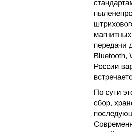
стандартам
пыленепро
штрихового
магнитных 
передачи 
Bluetooth
России ва
встречаетс
По сути э
сбор, хра
последующ
Современн