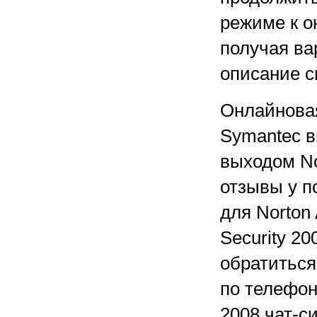
режиме к о
получая ва
описание с
Онлайновая
Symantec в
выходом No
отзывы у п
для Norton 
Security 2
обратиться
по телефон
2008 чат-с