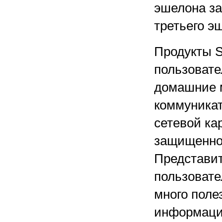
эшелона за
третьего э
Продукты S
пользовате
домашние м
коммуникат
сетевой ка
защищеннос
Представи
пользовате
много поле
информаци