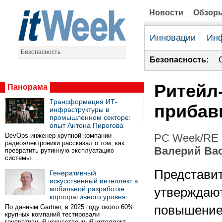
Новости
Обзор
Инновации
Инф
Безопасность
Безопасность:
Ритейл
Панорама
Трансформация ИТ-
прибав
инфраструктуры в
промышленном секторе:
опыт Антона Пирогова
DevOps-инженер крупной компании
PC Week/RE 
радиоэлектроники рассказал о том, как
Валерий Ва
превратить рутинную эксплуатацию
системы …
Представи
Генеративный
искусственный интеллект в
мобильной разработке
утверждают
корпоративного уровня
По данным Gartner, в 2025 году около 60%
повышение
крупных компаний тестировали
генеративный искусственный интеллект …