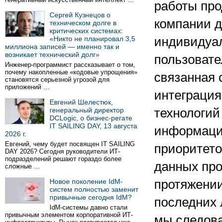
работы про
Сергей Кузнецов о
компании 
техническом долге в
критических системах:
«Никто не планировал 3,5
индивидуа
миллиона записей — именно так и
возникает технический долг»
пользовате
Инженер-программист рассказывает о том,
почему накопленные «кодовые упрощения»
связанная 
становятся серьезной угрозой для
приложений …
интеграция
Евгений Шелестюк,
генеральный директор
технологи
DCLogic, о бизнес-регате
IT SAILING DAY, 13 августа
информаци
2026 г.
Евгений, чему будет посвящен IT SAILING
приоритето
DAY 2026? Сегодня руководители ИТ-
подразделений решают гораздо более
данных про
сложные …
Новое поколение IdM-
протяжении
систем полностью заменит
привычные сегодня IdM?
последних 
IdM-системы давно стали
привычным элементом корпоративной ИТ-
мы следов