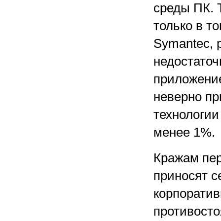
среды ПК. 
только в т
Symantec, 
недостаточ
приложение
неверно п
технологии
менее 1%.
Кражам пер
приносят с
корпоратив
противосто