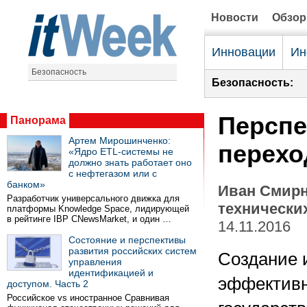
Новости
Обзо
Инновации
Ин
Безопасность
Безопасность:
Перспе
Панорама
Артем Мирошинченко:
перехо
«Ядро ETL-системы не
должно знать работает оно
с нефтегазом или с
банком»
Иван Смирн
Разработчик универсального движка для
технически
платформы Knowledge Space, лидирующей
в рейтинге IBP CNewsMarket, и один …
14.11.2016
Состояние и перспективы
развития российских систем
Создание 
управления
идентификацией и
эффективн
доступом. Часть 2
Российское vs иностранное Сравнивая