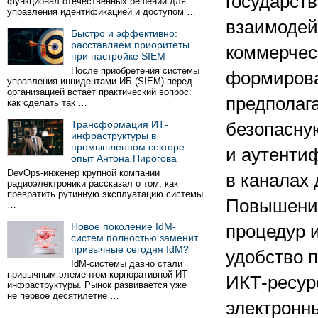
государст
функционал отечественных решений для
управления идентификацией и доступом …
взаимодей
Быстро и эффективно:
расставляем приоритеты
коммерчес
при настройке SIEM
После приобретения системы
формирова
управления инцидентами ИБ (SIEM) перед
организацией встаёт практический вопрос:
предполаг
как сделать так …
Трансформация ИТ-
безопасну
инфраструктуры в
промышленном секторе:
и аутенти
опыт Антона Пирогова
DevOps-инженер крупной компании
в каналах
радиоэлектроники рассказал о том, как
превратить рутинную эксплуатацию системы
Повышение
…
Новое поколение IdM-
процедур 
систем полностью заменит
привычные сегодня IdM?
удобство 
IdM-системы давно стали
привычным элементом корпоративной ИТ-
ИКТ-ресур
инфраструктуры. Рынок развивается уже
не первое десятилетие …
электронн