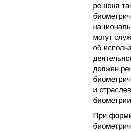
решена та
биометрич
националь
могут слу
об исполь
деятельно
должен ре
биометрич
и отрасле
биометрии
При форми
биометрич