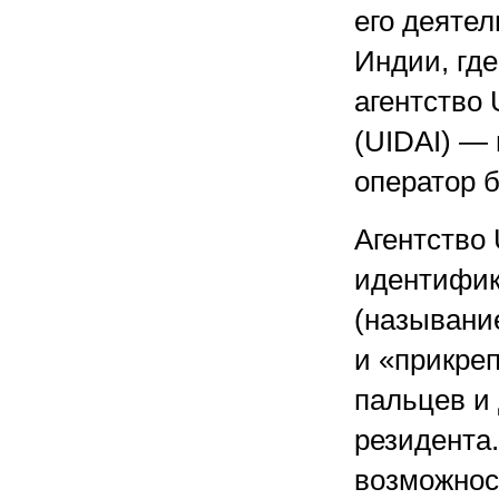
его деяте
Индии, гд
агентство U
(UIDAI) —
оператор 
Агентство
идентифик
(называни
и «прикреп
пальцев и
резидента.
возможнос