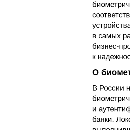
биометрич
соответст
устройств
в самых р
бизнес-про
к надежно
О биоме
В России 
биометрич
и аутенти
банки. Ло
выполнивш