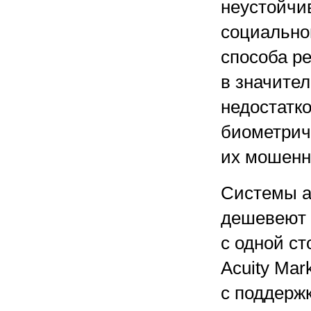
неустойчи
социально
способа р
в значител
недостатк
биометрич
их мошенн
Системы а
дешевеют и
с одной с
Acuity Mar
с поддерж