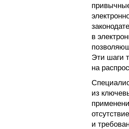
привычные
электронн
законодат
в электро
позволяющ
Эти шаги 
на распро
Специалис
из ключев
применени
отсутствие
и требова