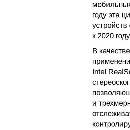
мобильных
году эта ц
устройств
к 2020 год
В качеств
применени
Intel Real
стереоскоп
позволяющ
и трехмер
отслежива
контролир