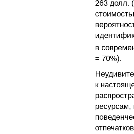
263 долл. 
стоимостью
вероятнос
идентифик
в совреме
= 70%).
Неудивите
к настоящ
распростр
ресурсам,
поведенче
отпечатков