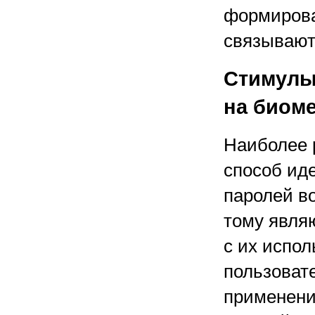
формирова
связывают
Стимулы
на биом
Наиболее 
способ ид
паролей в
тому являю
с их испол
пользоват
применени