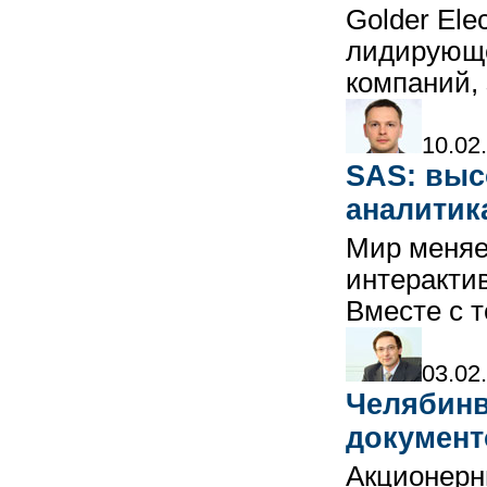
Golder Ele
лидирующе
компаний,
10.02
SAS: выс
аналитик
Мир меняет
интеракти
Вместе с 
03.02
Челябинв
документ
Акционерн