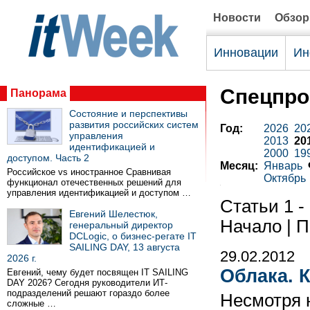
Новости
Обзо
Инновации
Ин
Спецпро
Панорама
Состояние и перспективы
развития российских систем
Год:
2026
20
управления
2013
20
идентификацией и
2000
19
доступом. Часть 2
Месяц:
Январь
Российское vs иностранное Сравнивая
Октябрь
функционал отечественных решений для
управления идентификацией и доступом …
Статьи 1 -
Евгений Шелестюк,
Начало | П
генеральный директор
DCLogic, о бизнес-регате IT
SAILING DAY, 13 августа
29.02.2012
2026 г.
Облака. 
Евгений, чему будет посвящен IT SAILING
DAY 2026? Сегодня руководители ИТ-
подразделений решают гораздо более
Несмотря 
сложные …