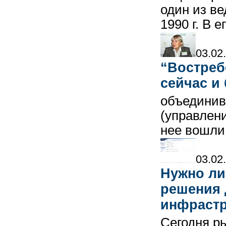
один из в
1990 г. В 
03.02
“Востреб
сейчас и
объединив
(управлен
нее вошли
03.02
Нужно ли
решения 
инфраст
Сегодня р