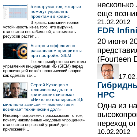
несколько 
5 инструментов, которые
помогут управлять
еще возни
проектами в кризис
21.02.2012
В кризис компании теряют
устойчивость из-за того, что выручка
FDR Infi
становится нестабильной, а стоимость
ресурсов растёт …
20 июня 20
Быстро и эффективно:
представил
расставляем приоритеты
при настройке SIEM
(Fourteen 
После приобретения системы
управления инцидентами ИБ (SIEM) перед
организацией встаёт практический вопрос:
17.02
как сделать так …
Гибридны
Сергей Кузнецов о
техническом долге в
HPC
критических системах:
«Никто не планировал 3,5
Одна из н
миллиона записей — именно так и
возникает технический долг»
высокопро
Инженер-программист рассказывает о том,
почему накопленные «кодовые упрощения»
переход о
становятся серьезной угрозой для
приложений …
10.02.2012