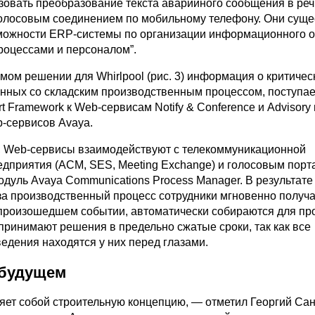
зовать преобразование текста аварийного сообщения в реч
лосовым соединением по мобильному телефону. Они суще
можности ERP-системы по организации информационного 
роцессами и персоналом”.
мом решении для Whirlpool (рис. 3) информация о критичес
анных со складским производственным процессом, поступае
t Framework к Web-сервисам Notify & Conference и Advisory
b-сервисов Avaya.
, Web-сервисы взаимодействуют с телекоммуникационной
дприятия (ACM, SES, Meeting Exchange) и голосовым порт
дуль Avaya Communications Process Manager. В результате
за производственный процесс сотрудники мгновенно получ
роизошедшем событии, автоматически собираются для пр
принимают решения в предельно сжатые сроки, так как все
едения находятся у них перед глазами.
 будущем
яет собой строительную концепцию, — отметил Георгий Са