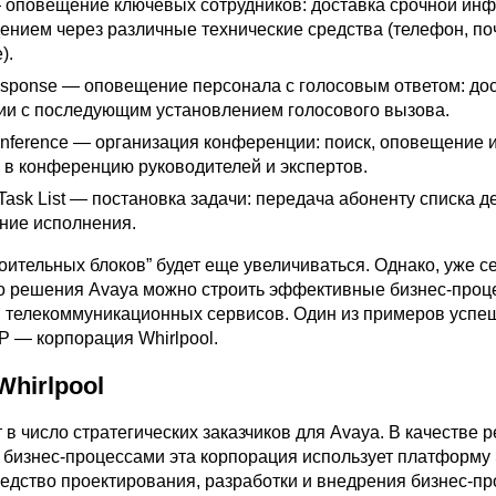
— оповещение ключевых сотрудников: доставка срочной ин
ением через различные технические средства (телефон, по
).
Response — оповещение персонала с голосовым ответом: до
и с последующим установлением голосового вызова.
onference — организация конференции: поиск, оповещение 
 в конференцию руководителей и экспертов.
h Task List — постановка задачи: передача абоненту списка д
ние исполнения.
оительных блоков” будет еще увеличиваться. Однако, уже с
 решения Avaya можно строить эффективные бизнес-проц
 телекоммуникационных сервисов. Один из примеров успе
 — корпорация Whirlpool.
hirlpool
т в число стратегических заказчиков для Avaya. В качестве
 бизнес-процессами эта корпорация использует платформу
едство проектирования, разработки и внедрения бизнес-пр