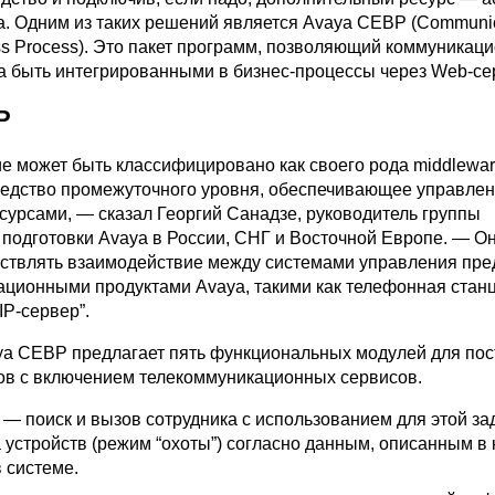
а. Одним из таких решений является Avaya CEBP (Communic
ss Process). Это пакет программ, позволяющий коммуникац
 быть интегрированными в бизнес-процессы через Web-се
P
е может быть классифицировано как своего рода middlewar
едство промежуточного уровня, обеспечивающее управле
сурсами, — сказал Георгий Санадзе, руководитель группы
подготовки Avaya в России, СНГ и Восточной Европе. — О
ствлять взаимодействие между системами управления пр
ационными продуктами Avaya, такими как телефонная станц
IP-сервер”.
ya CEBP предлагает пять функциональных модулей для по
ов с включением телекоммуникационных сервисов.
l — поиск и вызов сотрудника с использованием для этой за
устройств (режим “охоты”) согласно данным, описанным в 
 системе.