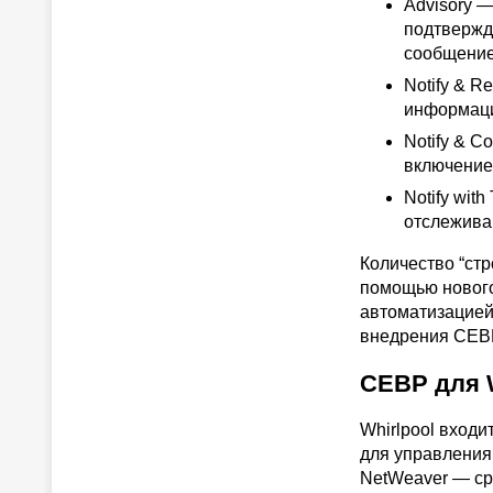
Advisory 
подтвержд
сообщение
Notify & 
информаци
Notify & C
включение
Notify wit
отслежива
Количество “стр
помощью нового
автоматизацией
внедрения СЕВР
CEBP для W
Whirlpool входи
для управления
NetWeaver — ср