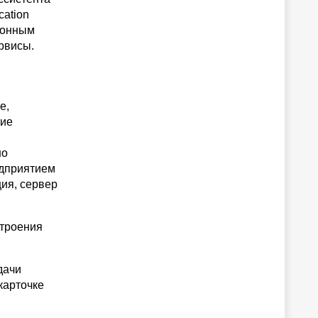
ation
ионным
рвисы.
e,
ние
но
едприятием
ия, сервер
строения
дачи
карточке