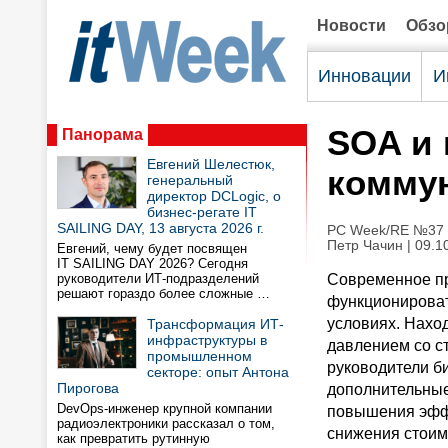
Новости
Обз
Инновации
И
SOA и
Панорама
Евгений Шелестюк,
коммун
генеральный
директор DCLogic, о
бизнес-регате IT
SAILING DAY, 13 августа 2026 г.
PC Week/RE №37 (
Петр Чачин
| 09.1
Евгений, чему будет посвящен
IT SAILING DAY 2026? Сегодня
руководители ИТ-подразделений
Современное п
решают гораздо более сложные …
функционирова
условиях. Нахо
Трансформация ИТ-
инфраструктуры в
давлением со с
промышленном
руководители б
секторе: опыт Антона
Пирогова
дополнительные
DevOps-инженер крупной компании
повышения эфф
радиоэлектроники рассказал о том,
снижения стоим
как превратить рутинную