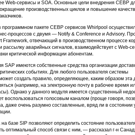
е Web-сервисы и SOA. Основные цели внедрения CEBP дл
кращение производственных циклов и повышение качест
аказчиков.
 программном пакете CEBP сервисов Whirlpool осуществи
ес-процессов с двумя — Notify & Conference и Advisory. П
rt Framework, отвечающий в производственном процессе к
з и рассылку аварийных сигналов, взаимодействует с Web-с
авки критической информации абонентам.
ля SAP имеются собственные средства организации достав
ритических событиях. Для любого пользователя системы
может создать правило, определяющее, каким образом эта 
яться (например, на электронную почту в рабочее время и
асы). Однако у данного модуля имеется существенный недос
т воспользоваться голосовым каналом (проще говоря, позв
а, даже очень разумно составленные, вряд ли в состоянии 
ации.
 на базе SIP позволяют определить состояние пользовател
ть оптимальный способ связи с ним, — рассказал г-н Санад