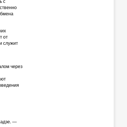
ь с
ственно
обмена
ких
т от
 и служит
алом через
ают
оведения
надзе. —