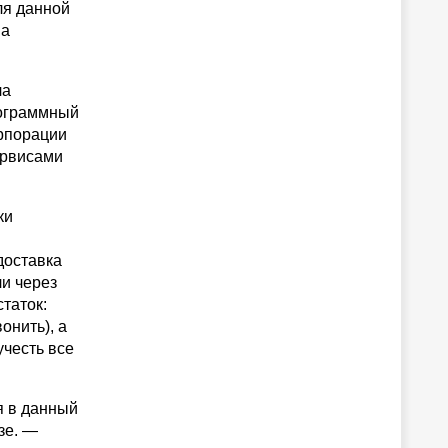
я данной
ва
ла
рограммный
орпорации
ервисами
ки
доставка
ли через
таток:
онить), а
учесть все
я в данный
зе. —