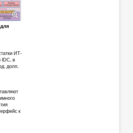
 для
татки ИТ-
 IDC, в
д. долл.
ставляют
ммного
ятия
терфейс к