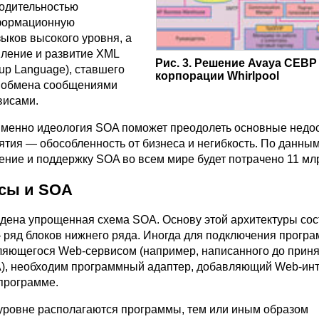
одительностью
формационную
ыков высокого уровня, а
вление и развитие XML
Рис. 3. Решение Avaya CEBP
kup Language), ставшего
корпорации Whirlpool
я обмена сообщениями
висами.
 именно идеология SOA поможет преодолеть основные недос
тия — обособленность от бизнеса и негибкость. По данным
рение и поддержку SOA во всем мире будет потрачено 11 млр
сы и SOA
ведена упрощенная схема SOA. Основу этой архитектуры со
ряд блоков нижнего ряда. Иногда для подключения програ
вляющегося Web-сервисом (например, написанного до прин
), необходим программный адаптер, добавляющий Web-ин
программе.
ровне располагаются программы, тем или иным образом