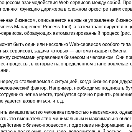
роцессом взаимодействия Web-сервисов между собой. Пр
ыполняют функцию дирижера в сложном оркестре таких серв
ленная бизнесом, описывается на языке управления бизнес
iness Management Process Tool), а затем транслируется в ц
-сервисов, образующих автоматизированный процесс (рис. 
 может быть один или несколько Web-сервисов особого типа
ных сервисов), задача которых — автоматизация обмена
жду системами управления бизнесом и человеком. Они п
нес-процессы, в которые на определенном этапе вовлекает
ании.
нередко сталкиваемся с ситуацией, когда бизнес-процедур
 человеческий фактор. Например, необходимо подписать бум
отрудника нет на месте, требуется срочно принять решение
 удается дозвониться, и т. д.
чить вмешательство человека полностью невозможно, одна
лать это вмешательство минимальным и максимально облег
одействие с бизнес-процессом, подготовив информацию, в
едство и подключив, если надо, дополнительный ресурс — а