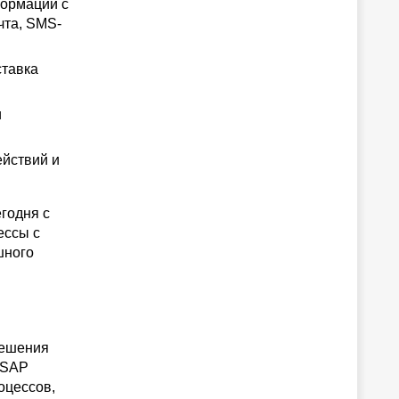
формации с
чта, SMS-
ставка
и
ействий и
егодня с
ессы с
шного
 решения
 SAP
оцессов,