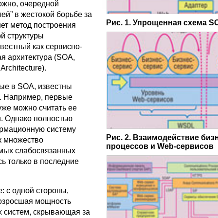
ожно, очередной
ей” в жестокой борьбе за
Рис. 1. Упрощенная схема S
ет метод построения
й структуры
вестный как сервисно-
я архитектура (SOA,
Architecture).
ые в SOA, известны
. Например, первые
же можно считать ее
. Однако полностью
ормационную систему
Рис. 2. Взаимодействие биз
к множество
процессов и Web-сервисов
мых слабосвязанных
сь только в последние
: с одной стороны,
озросшая мощность
 систем, скрывающая за