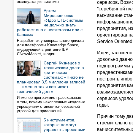
эксплуатацию системы …
сервисов. Возм
“серебряной пул
Артем
выживание стан
Мирошинченко:
«Ядро ETL-системы
информационно
не должно знать
предприятия, из
работает оно с нефтегазом или с
банком»
ориентированна
Разработчик универсального движка
Service Oriented 
для платформы Knowledge Space,
лидирующей в рейтинге IBP
Идеи, заложенн
CNewsMarket, и один …
довольно давно
Сергей Кузнецов о
подпрограммы у
техническом долге в
предвестниками
критических
системах: «Никто не
построить инф
планировал 3,5 миллиона записей
предприятия ка
— именно так и возникает
технический долг»
взаимозаменяе
Инженер-программист рассказывает
сервисов удало
о том, почему накопленные «кодовые
годы.
упрощения» становятся серьезной
угрозой для приложений …
Причин тому две
5 инструментов,
стремительно в
которые помогут
вычислительных
управлять проектами