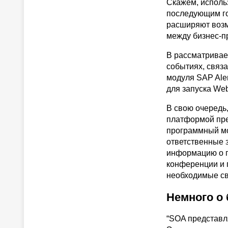
Скажем, исполь
последующим го
расширяют воз
между бизнес-п
В рассматривае
событиях, связ
модуля SAP Aler
для запуска We
В свою очередь
платформой пре
программный мо
ответственные 
информацию о п
конференции и 
необходимые св
Немного о
“SOA представл