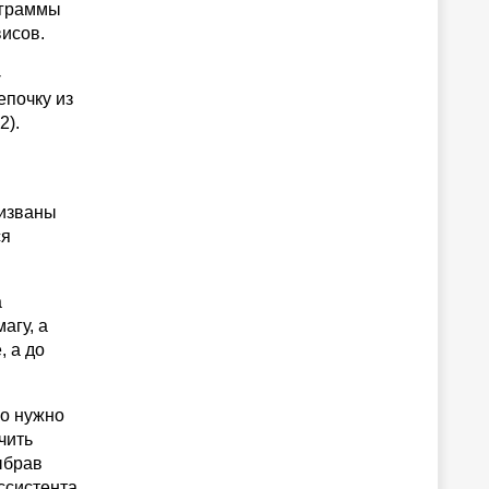
ограммы
исов.
-
епочку из
2).
ризваны
ся
а
агу, а
, а до
ко нужно
чить
ыбрав
ссистента