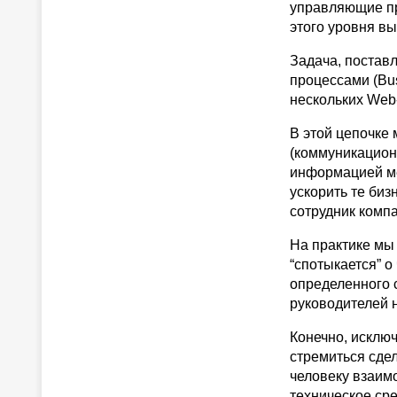
управляющие п
этого уровня в
Задача, постав
процессами (Bus
нескольких Web
В этой цепочке
(коммуникацион
информацией ме
ускорить те биз
сотрудник комп
На практике мы 
“спотыкается” о
определенного с
руководителей не
Конечно, исклю
стремиться сде
человеку взаим
техническое ср