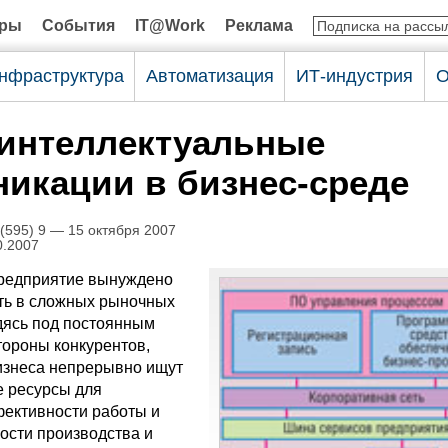
оры
События
IT@Work
Реклама
нфраструктура
Автоматизация
ИТ-индустрия
О
 интеллектуальные
икации в бизнес-среде
595) 9 — 15 октября 2007
0.2007
редприятие вынуждено
ть в сложных рыночных
дясь под постоянным
тороны конкурентов,
изнеса непрерывно ищут
 ресурсы для
ективности работы и
ости производства и