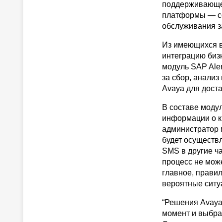
поддерживающе
платформы — со
обслуживания з
Из имеющихся в
интеграцию бизн
модуль SAP Ale
за сбор, анали
Avaya для дост
В составе моду
информации о к
администратор 
будет осуществл
SMS в другие ч
процесс не може
главное, правил
вероятные ситу
“Решения Avaya
момент и выбра