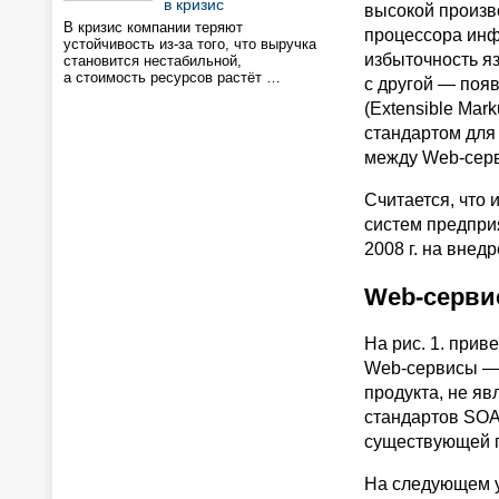
в кризис
высокой произв
В кризис компании теряют
процессора ин
устойчивость из-за того, что выручка
избыточность яз
становится нестабильной,
а стоимость ресурсов растёт …
с другой — поя
(Extensible Mar
стандартом дл
между Web-сер
Считается, что
систем предприя
2008 г. на внед
Web-серви
На рис. 1. при
Web-сервисы — 
продукта, не я
стандартов SOA
существующей 
На следующем у