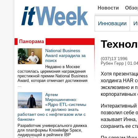
Новости
Обз
Инновации
И
Технол
Панорама
National Business
Award наградила за
(037)13`1996
поиск
Рубен Герр | 01.0
Недавно в Москве
состоялась церемония награждения
Хотя презентаци
престижной премии National Business
холдинга HAR со
Award, которая отмечает достижения
…
эксклюзивно и 
корпоративных 
Артем
Мирошинченко:
«Ядро ETL-системы
Интерактивный д
не должно знать
позволил себе о
работает оно с нефтегазом или с
банком»
называет Инна, 
Разработчик универсального движка
сохранить ее ст
для платформы Knowledge Space,
лидирующей в рейтинге IBP
По словам Инны