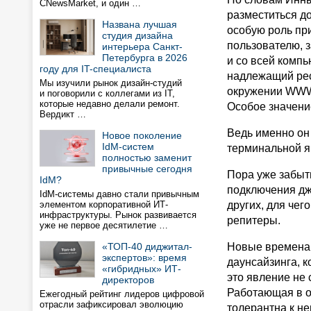
CNewsMarket, и один …
разместиться д
Названа лучшая
особую роль при
студия дизайна
пользователю, з
интерьера Санкт-
Петербурга в 2026
и со всей комп
году для IT-специалиста
надлежащий рес
Мы изучили рынок дизайн-студий
окружении WWW.
и поговорили с коллегами из IT,
которые недавно делали ремонт.
Особое значени
Вердикт …
Ведь именно он
Новое поколение
IdM-систем
терминальной я
полностью заменит
привычные сегодня
Пора уже забыть
IdM?
подключения дж
IdM-системы давно стали привычным
элементом корпоративной ИТ-
других, для че
инфраструктуры. Рынок развивается
репитеры.
уже не первое десятилетие …
«ТОП-40 диджитал-
Новые времена 
экспертов»: время
даунсайзинга, к
«гибридных» ИТ-
это явление не 
директоров
Работающая в о
Ежегодный рейтинг лидеров цифровой
отрасли зафиксировал эволюцию
толерантна к н