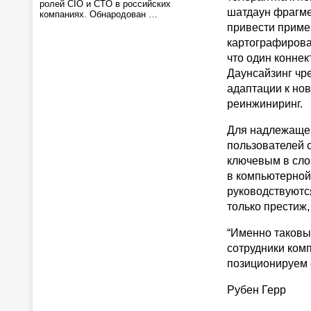
ролей CIO и CTO в российских
шатдаун фрагме
компаниях. Обнародован …
привести приме
картографирова
что один коннек
Даунсайзинг чре
адаптации к но
реинжиниринг.
Для надлежащег
пользователей 
ключевым в сло
в компьютерной
руководствуютс
только престиж,
“Именно таковы
сотрудники ком
позиционируем 
Рубен Герр