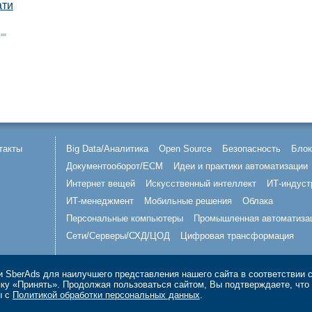
ати
такты
Big Data/Аналитика
Open Source
Безопасность
Блок
Документооборот/ECM
Идеи и практики автоматизации
Интернет вещей
Искусственный интеллект
ИТ-индуст
ИТ-менеджмент
Мобильные решения
Облака
Персональные компьютеры
Промышленная автоматиза
Сети/Серверы/СХД/ЦОД
Цифровая трансформация
 SberAds для наилучшего представления нашего сайта в соответствии 
опку «Принять». Продолжая пользоваться сайтом, Вы подтверждаете, чт
ы с
Политикой обработки персональных данных
.