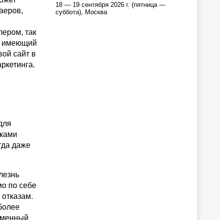
18 — 19 сентября 2026 г. (пятница —
аеров,
суббота), Москва
лером, так
р, имеющий
ой сайт в
ркетинга.
для
тками
гда даже
лезнь
мо по себе
 отказам.
более
еменный