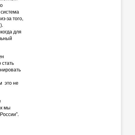
но
 система
з-за того,
).
когда для
льный
ен
 стать
онировать
м это не
е
ак мы
России”.