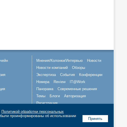
чейн
Мнения/Колонки/Интервью
Новости
Новости компаний
Обзоры
рия
Экспертиза
События
Конференции
Номера
Review
IT@Work
ция
Панорама
Современные решения
Темы
Блоги
Авторизация
Регистрация
с
Политикой обработки персональных
Подписывайтесь на нас
о были проинформированы об использовании
Принять