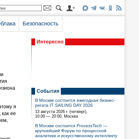
блака
Безопасность
Интересно
ли
ытия
изиона
События
В Москве состоится ежегодная бизнес-
регата IT SAILING DAY 2026
этому я
13 августа 2026 г. (четверг),
 как ее
10:00 — 20:00
, Москва
чем,
В Москве состоится ProcessTech —
крупнейший Форум по процессной
аналитике и искусственному интеллекту
может