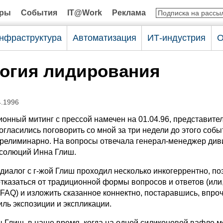
оры
События
IT@Work
Реклама
нфраструктура
Автоматизация
ИТ-индустрия
О
огия лидирования
4.1996
онный митинг с прессой намечен на 01.04.96, представите
гласились поговорить со мной за три недели до этого соб
прелиминарно. На вопросы отвечала генерал-менеджер див
солюций Инна Глиш.
иалог с г-жой Глиш проходил несколько инкогеррентно, по
тказаться от традиционной формы вопросов и ответов (или,
FAQ) и изложить сказанное коннектно, постаравшись, впро
иль экспозиции и экспликации.
 Глиш, в наше время, когда на одной силиконовой вафле 