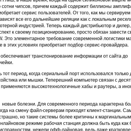
о сотни чипсов, причем каждый содержит биллионы амплиф
обретает сервис пользователей. От того, как мы сервируем
ависят все его дальнейшие реляции как с локальным ресел
ьютерной индустрией. Теперь каждый дистрибьютор и диле
пект к своему позиционированию, просто обязан завести св
 Это элементарное требование современной логистики ма
е в этих условиях приобретает подбор сервис-провайдера.
 обеспечивает транспонирование информации от сайта до
чейки.
 тот период, когда сериальный порт использовался только 
ойстика или мышки. Теперешний компьютер связан с деся
го применяются высокотехнологичные хабы и раутеры, а ино
новые болезни. Для современного периода характерна бо
огда на смену файл-серверам приходят клиент-станции. Са
страшно, но такие системы более критичны к маргинальным
нлайновом режиме рабочая станция должна быть куда как 
еисправностям, нежели офф-лайновая, ведь даже кратковр