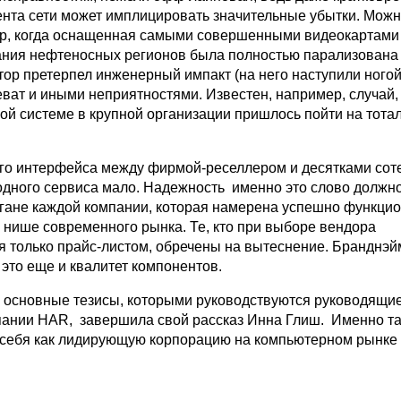
нта сети может имплицировать значительные убытки. Мож
р, когда оснащенная самыми совершенными видеокартами
ния нефтеносных регионов была полностью парализована и
тор претерпел инженерный импакт (на него наступили ногой
ват и иными неприятностями. Известен, например, случай, 
вой системе в крупной организации пришлось пойти на тота
о интерфейса между фирмой-реселлером и десятками сот
одного сервиса мало. Надежность именно это слово должно
гане каждой компании, которая намерена успешно функци
 нише современного рынка. Те, кто при выборе вендора
я только прайс-листом, обречены на вытеснение. Бранднэй
 это еще и квалитет компонентов.
 основные тезисы, которыми руководствуются руководящи
пании HAR, завершила свой рассказ Инна Глиш. Именно т
себя как лидирующую корпорацию на компьютерном рынке 