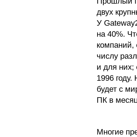
Прошлый го
двух круп
У Gateway2
на 40%. Чт
компаний,
числу разл
и для них;
1996 году.
будет с ми
ПК в меся
Многие пр