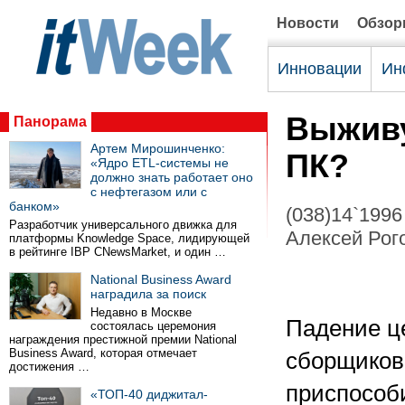
Новости
Обзо
Инновации
Ин
Выживу
Панорама
Артем Мирошинченко:
ПК?
«Ядро ETL-системы не
должно знать работает оно
с нефтегазом или с
банком»
(038)14`1996
Разработчик универсального движка для
Алексей Рого
платформы Knowledge Space, лидирующей
в рейтинге IBP CNewsMarket, и один …
National Business Award
наградила за поиск
Недавно в Москве
Падение ц
состоялась церемония
награждения престижной премии National
Business Award, которая отмечает
сборщиков 
достижения …
приспособ
«ТОП-40 диджитал-