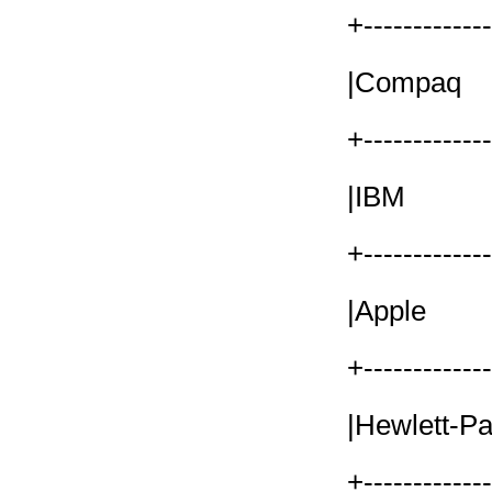
+------------
|Compa
+------------
|IBM 
+------------
|Apple
+------------
|Hewlet
+------------