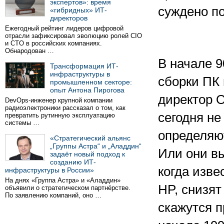
экспертов»: время
суждено п
«гибридных» ИТ-
директоров
Ежегодный рейтинг лидеров цифровой
отрасли зафиксировал эволюцию ролей CIO
и CTO в российских компаниях.
Обнародован …
В начале 9
Трансформация ИТ-
инфраструктуры в
сборки ПК 
промышленном секторе:
опыт Антона Пирогова
директор O
DevOps-инженер крупной компании
радиоэлектроники рассказал о том, как
сегодня не
превратить рутинную эксплуатацию
системы …
определяют
«Стратегический альянс
„Группы Астра“ и „Аладдин“
Или они вы
задаёт новый подход к
созданию ИТ-
когда изве
инфраструктуры в России»
На днях «Группа Астра» и «Аладдин»
HP, снизят
объявили о стратегическом партнёрстве.
По заявлению компаний, оно …
скажутся 