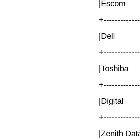
|Esco
+------------
|Dell
+------------
|Toshi
+------------
|Digit
+------------
|Zenit