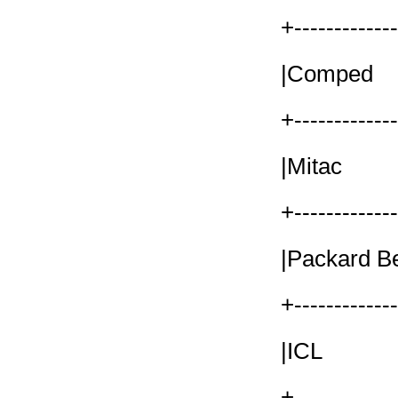
+------------
|Comp
+------------
|Mitac
+------------
|Packar
+------------
|ICL 
+------------