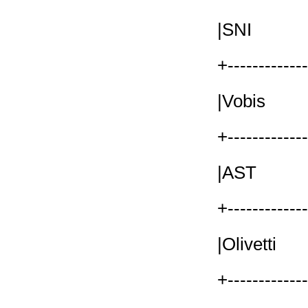
|SNI 
+------------
|Vobis
+------------
|AST 
+------------
|Olive
+------------