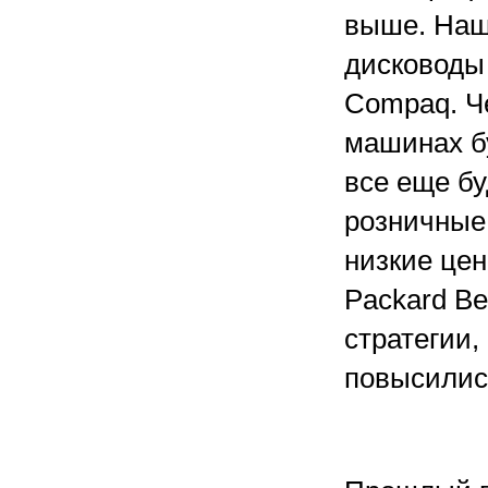
выше. Наш
дисководы 
Compaq. Ч
машинах бу
все еще бу
розничные
низкие це
Packard Be
стратегии,
повысились