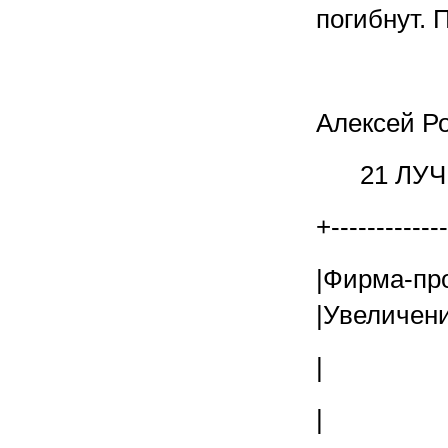
погибнут. 
Алексей Р
21 ЛУ
+------------
|Фирма-п
|Увеличени
| | в 1
| | ш