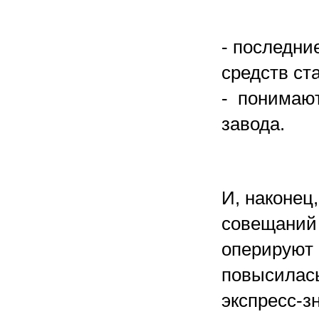
- последни
средств ст
- понимают
завода.
И, наконец
совещаний 
оперируют 
повысилась
экспресс-з