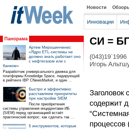
Новости
Обзор
Инновации
Инф
СИ = БП
Панорама
Артем Мирошинченко:
«Ядро ETL-системы не
(043)19`1996
должно знать работает оно
с нефтегазом или с
Игорь Альтшу
банком»
Разработчик универсального движка для
платформы Knowledge Space, лидирующей
в рейтинге IBP CNewsMarket, и один …
Быстро и эффективно:
Заголовок 
расставляем приоритеты
при настройке SIEM
содержит 
После приобретения
системы управления инцидентами ИБ
“Системная
(SIEM) перед организацией встаёт
практический вопрос: как сделать так …
процессов 
5 инструментов, которые