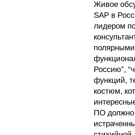
Живое обс
SAP в Росс
лидером по
консультан
полярными:
функционал
Россию”, “
функций, т
костюм, ко
интересные
ПО должно 
истраченны
стихийной 