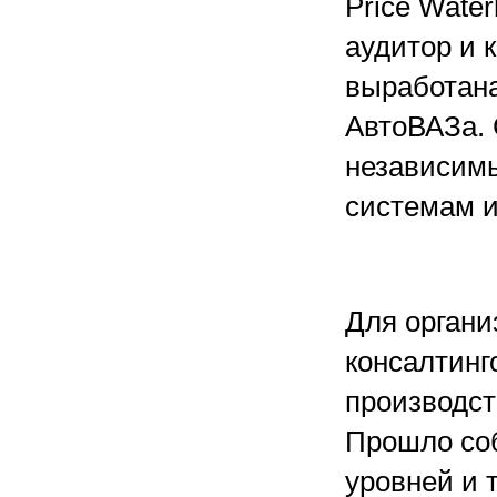
Price Wate
аудитор и к
выработана
АвтоВАЗа.
независим
системам и
Для органи
консалтинг
производст
Прошло со
уровней и 