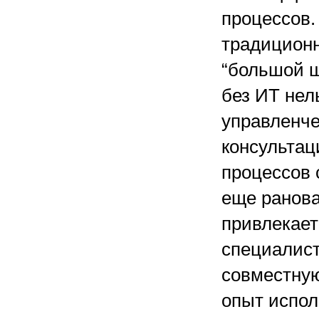
процессов.
традицион
“большой ш
без ИТ нел
управленче
консультац
процессов 
еще ранова
привлекае
специалист
совместную
опыт испол