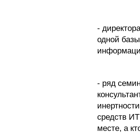
- директор
одной базы
информацию
- ряд семи
консультан
инертности
средств ИТ
месте, а к