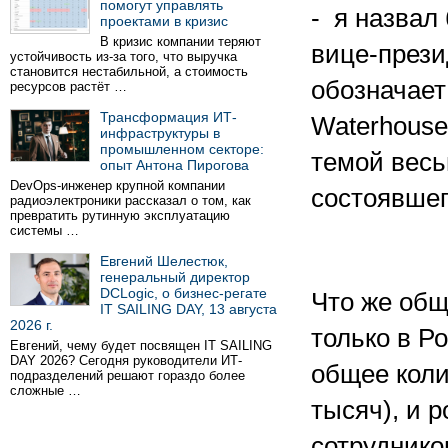
помогут управлять
- я назвал
проектами в кризис
В кризис компании теряют
вице-прези
устойчивость из-за того, что выручка
становится нестабильной, а стоимость
обозначает
ресурсов растёт …
Трансформация ИТ-
Waterhouse
инфраструктуры в
промышленном секторе:
темой весь
опыт Антона Пирогова
DevOps-инженер крупной компании
состоявшег
радиоэлектроники рассказал о том, как
превратить рутинную эксплуатацию
системы …
Евгений Шелестюк,
генеральный директор
DCLogic, о бизнес-регате
Что же общ
IT SAILING DAY, 13 августа
2026 г.
только в Р
Евгений, чему будет посвящен IT SAILING
DAY 2026? Сегодня руководители ИТ-
общее коли
подразделений решают гораздо более
сложные …
тысяч), и 
сотруднико