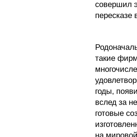
совершил э
пересказе 
Родоначал
такие фирм
многочисле
удовлетво
годы, появ
вслед за н
готовые со
изготовлен
на мировой