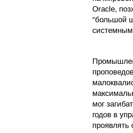
Oracle, по
“большой ш
системным 
Промышлен
проповедо
малоквали
максимальн
мог загибат
годов в уп
проявлять 