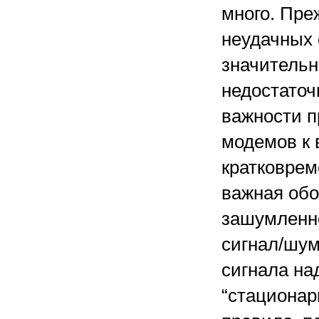
много. Пре
неудачных 
значительно
недостаточ
важности п
модемов к 
кратковрем
важная обо
зашумленно
сигнал/шу
сигнала на
“стационар