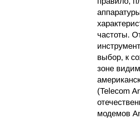
правило, п
аппаратуры
характерис
частоты. О
инструмент
выбор, к с
зоне видимо
американск
(Telecom An
отечествен
модемов A