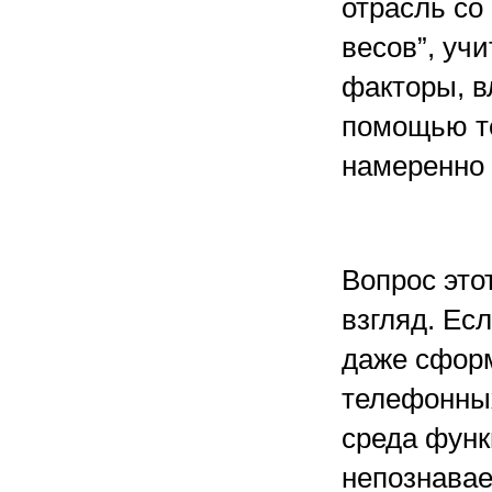
отрасль со
весов”, уч
факторы, в
помощью те
намеренно 
Вопрос это
взгляд. Ес
даже сформ
телефонных
среда функ
непознавае