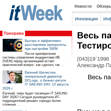
Новости
Обзор
Инновации
Инф
Весь па
Панорама
Быстро и эффективно:
Тестир
расставляем приоритеты
при настройке SIEM
После приобретения
системы управления инцидентами ИБ
(043)19`1996
(SIEM) перед организацией встаёт
Александр Па
практический вопрос: как сделать так …
Евгений Шелестюк,
Весь па
генеральный директор
DCLogic, о бизнес-регате
IT SAILING DAY, 13 августа
2026 г.
Евгений, чему будет посвящен IT SAILING
DAY 2026? Сегодня руководители ИТ-
подразделений решают гораздо более
сложные …