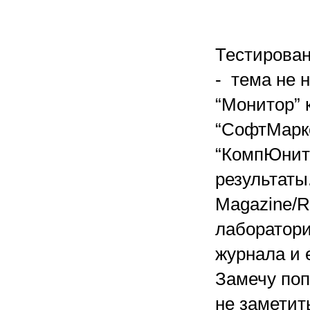
Тестирован
- тема не 
“Монитор” 
“СофтМарке
“КомпЮнити
результаты
Magazine/R
лаборатори
журнала и 
Замечу попу
не заметить