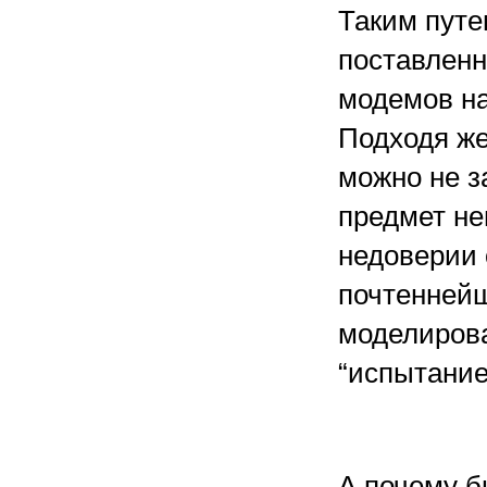
Таким путе
поставленн
модемов на
Подходя же
можно не з
предмет не
недоверии 
почтеннейш
моделиров
“испытание
А почему б