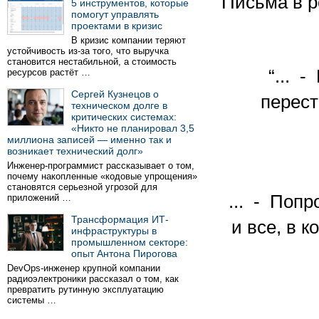
Письма в 
5 инструментов, которые
помогут управлять
проектами в кризис
В кризис компании теряют
устойчивость из-за того, что выручка
становится нестабильной, а стоимость
“... 
ресурсов растёт …
Сергей Кузнецов о
перест
техническом долге в
критических системах:
«Никто не планировал 3,5
миллиона записей — именно так и
возникает технический долг»
Инженер-программист рассказывает о том,
почему накопленные «кодовые упрощения»
становятся серьезной угрозой для
... - Попр
приложений …
Трансформация ИТ-
и все, в 
инфраструктуры в
промышленном секторе:
опыт Антона Пирогова
DevOps-инженер крупной компании
радиоэлектроники рассказал о том, как
превратить рутинную эксплуатацию
системы …