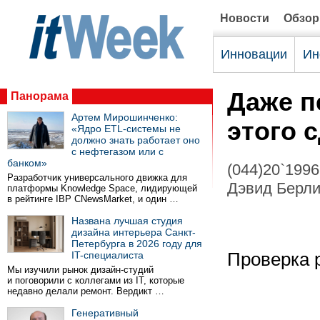
Новости
Обзо
Инновации
Ин
Даже п
Панорама
Артем Мирошинченко:
этого 
«Ядро ETL-системы не
должно знать работает оно
с нефтегазом или с
банком»
(044)20`1996
Разработчик универсального движка для
Дэвид Берли
платформы Knowledge Space, лидирующей
в рейтинге IBP CNewsMarket, и один …
Названа лучшая студия
дизайна интерьера Санкт-
Петербурга в 2026 году для
IT-специалиста
Проверка 
Мы изучили рынок дизайн-студий
и поговорили с коллегами из IT, которые
недавно делали ремонт. Вердикт …
Генеративный