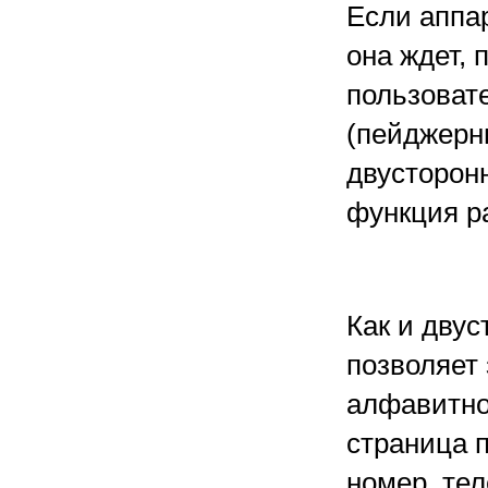
Если аппар
она ждет, 
пользовате
(пейджерны
двусторонн
функция р
Как и дву
позволяет
алфавитно
страница 
номер, те