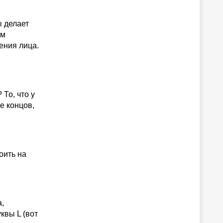
ы делает
ым
ения лица.
 То, что у
е концов,
оить на
а,
квы L (вот