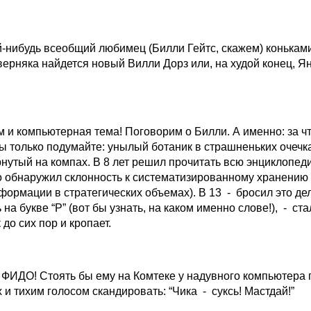
й-нибудь всеобщий любимец (Билли Гейтс, скажем) коньками
верняка найдется новый Вилли Дорз или, на худой конец, Ян
м и компьютерная тема! Поговорим о Билли. А именно: за чт
ы только подумайте: унылый ботаник в страшненьких очечка
нутый на компах. В 8 лет решил прочитать всю энциклопедию
о обнаружил склонность к систематизированному хранению
ормации в стратегических объемах). В 13 - бросил это дел
на букве “P” (вот бы узнать, на каком именно слове!), - ста
 до сих пор и кропает.
а ФИДО! Стоять бы ему на Комтеке у надувного компьютера 
 и тихим голосом скандировать: “Чика - суксь! Мастдай!”