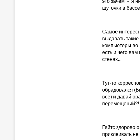
это зачем - я ни
шуточки в бассей
Самое интересн
выдавать такие 
компьютеры во 
есть и чего вам
стенах...
Тут-то корреспо
обрадовался (Б
все) и давай ора
перемещений?! 
Гейтс здорово о
приклеивать не 