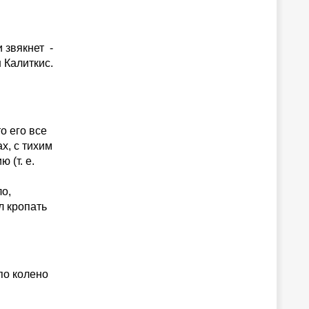
 звякнет -
 Калиткис.
о его все
х, с тихим
 (т. е.
о,
л кропать
по колено