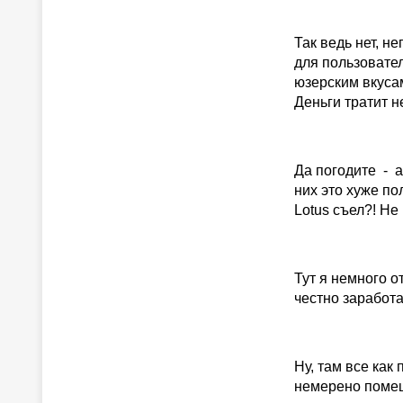
Так ведь нет, н
для пользовател
юзерским вкуса
Деньги тратит не
Да погодите - а
них это хуже по
Lotus съел?! Не
Тут я немного о
честно заработ
Ну, там все как
немерено помеще