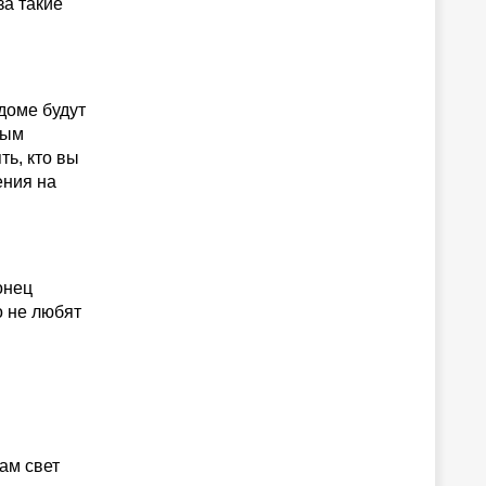
за такие
доме будут
рым
ь, кто вы
ения на
онец
о не любят
сам свет