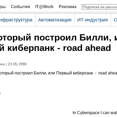
оры
События
IT@Work
Реклама
нфраструктура
Автоматизация
ИТ-индустрия
О
оторый построил Билли, 
 киберпанк - road ahead
на | 23.05.1996
оторый построил Билли, или Первый киберпанк - road ahe
а
In Cyberspace I can walk