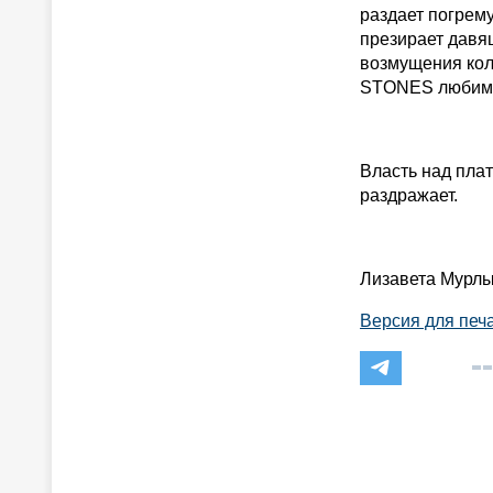
раздает погрему
презирает давя
возмущения кол
STONES любимую
Власть над пла
раздражает.
Лизавета Мурл
Версия для печ