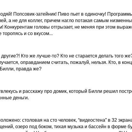
егодяй! Попсовик-затейник! Пиво пьет в одиночку! Программ
ей, а не для коллег, причем нагло потакая самым низменн
м! Конкурентам головы отгрызает, не меняя при этом выраж
 торопясь и со вкусом...
 другие?! Кто же лучше-то? Кто не старается делать того же?
лучается, оправданием считать, пожалуй, нельзя. Кто, в конц
 Билли, правда же?
твлекусь и расскажу про домик, который Билли решил постр
анные деньги.
 положено: столовая на сто человек, “видеостена” в 32 экран
ний, озеро под боком, тихая музыка и бассейн в форме бу