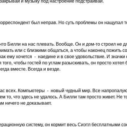
 закрывай и музыку под настроение подстраивай.
корреспондент был неправ. Но суть проблемы он нащупал т
 что Билли на нас плевать. Вообще. Он и дом-то строил не дл
нимать или с близкими общаться, а чтобы наконец пожить с
ак ему хочется - наедине и в свое удовольствие. И значки 
 того, чтобы гостей по углам разыскивать, он просто хотел 
гда вместе. Всегда и везде.
 нас всех. Компьютеры - новый чудный мир. Все напропалу
ем то, что здесь не удалось. А Билли там просто живет. Не т
ам ничего не доказывает.
ерационную систему, он кормит весь Сиэтл бесплатными со