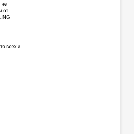
 не
м от
LLING
то всех и