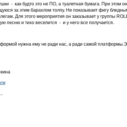
шки - как будто это не ПО, а туалетная бумага. При этом он
щуюся за этим барахлом толпу. Не показывает фигу бледны
легам. Для этого мероприятия он заказывает у группы RO
 песню и тихо веселится - и у него все получается.
тформой нужна ему не ради нас, а ради самой платформы.Э
ыкина
ати