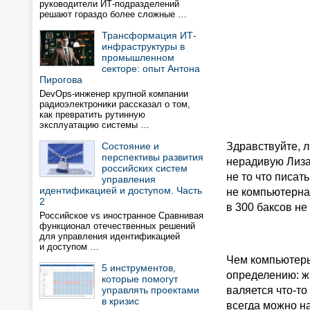
руководители ИТ-подразделений
решают гораздо более сложные …
Трансформация ИТ-
инфраструктуры в
промышленном
секторе: опыт Антона
Пирогова
DevOps-инженер крупной компании
радиоэлектроники рассказал о том,
как превратить рутинную
эксплуатацию системы …
Состояние и
Здравствуйте, 
перспективы развития
нерадивую Лиза
российских систем
не то что писат
управления
идентификацией и доступом. Часть
не компьютерная
2
в 300 баксов не 
Российское vs иностранное Сравнивая
функционал отечественных решений
для управления идентификацией
и доступом …
Чем компьютеры
5 инструментов,
определению: жи
которые помогут
управлять проектами
валяется что-то
в кризис
всегда можно н