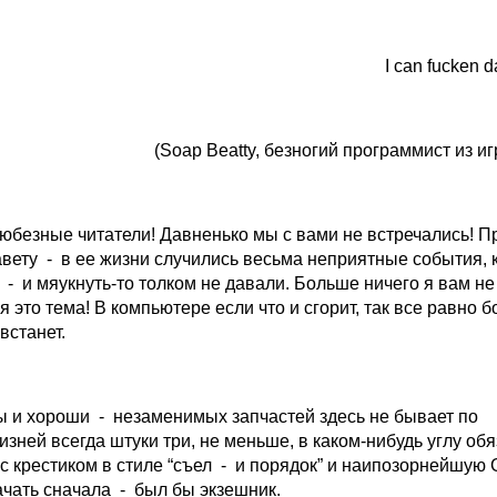
I can fucken 
(Soap Beatty, безногий программист из иг
любезные читатели! Давненько мы с вами не встречались! П
вету - в ее жизни случились весьма неприятные события, 
ь - и мяукнуть-то толком не давали. Больше ничего я вам не
 это тема! В компьютере если что и сгорит, так все равно 
встанет.
 и хороши - незаменимых запчастей здесь не бывает по
зней всегда штуки три, не меньше, в каком-нибудь углу об
 с крестиком в стиле “съел - и порядок” и наипозорнейшую
ачать сначала - был бы экзешник.