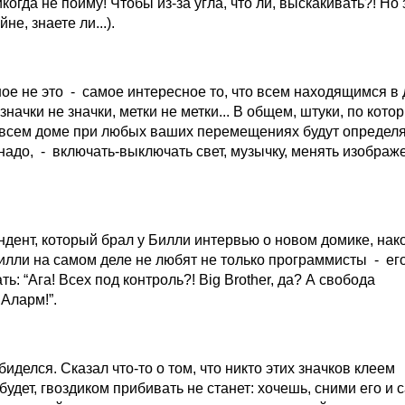
когда не пойму! Чтобы из-за угла, что ли, выскакивать?! Но 
не, знаете ли...).
ое не это - самое интересное то, что всем находящимся в 
значки не значки, метки не метки... В общем, штуки, по кото
всем доме при любых ваших перемещениях будут определят
 надо, - включать-выключать свет, музычку, менять изображ
ндент, который брал у Билли интервью о новом домике, нак
илли на самом деле не любят не только программисты - ег
ть: “Ага! Всех под контроль?! Big Brother, да? А свобода
Аларм!”.
биделся. Сказал что-то о том, что никто этих значков клеем
будет, гвоздиком прибивать не станет: хочешь, сними его и 