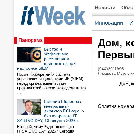
Новости
Обз
Инновации
И
Дом, к
Панорама
Быстро и
Первый
эффективно:
расставляем
приоритеты при
настройке SIEM
(044)20`1996
Лизавета Мурлыки
После приобретения системы
управления инцидентами ИБ (SIEM)
перед организацией встаёт
Дом, к
практический вопрос: как сделать так
…
Евгений Шелестюк,
генеральный
Сплетня номер
директор DCLogic, о
бизнес-регате IT
SAILING DAY, 13 августа 2026 г.
Евгений, чему будет посвящен
IT SAILING DAY 2026? Сегодня