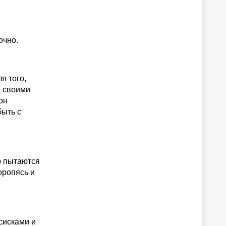
очно.
я того,
о своими
он
быть с
ю пытаются
оропясь и
сисками и