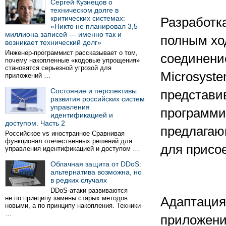
Сергей Кузнецов о
техническом долге в
критических системах:
Разработка
«Никто не планировал 3,5
миллиона записей — именно так и
полным ход
возникает технический долг»
Инженер-программист рассказывает о том,
соединени
почему накопленные «кодовые упрощения»
становятся серьезной угрозой для
Microsyst
приложений …
Состояние и перспективы
представи
развития российских систем
управления
программи
идентификацией и
доступом. Часть 2
предлагаю
Российское vs иностранное Сравнивая
функционал отечественных решений для
для присо
управления идентификацией и доступом …
Облачная защита от DDoS:
альтернатива возможна, но
в редких случаях
DDoS-атаки развиваются
не по принципу замены старых методов
Адаптация 
новыми, а по принципу накопления. Техники
…
приложени