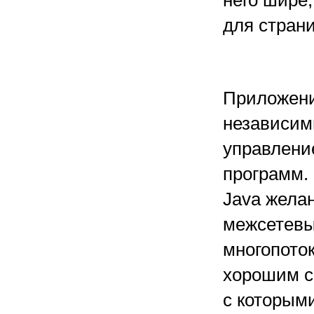
него шире,
для стран
Приложени
независим
управлени
программ.
Java жела
межсетевы
многопоток
хорошим с
с которым