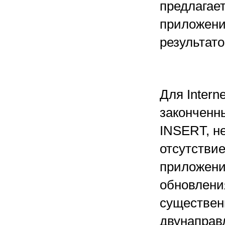
предлагае
приложени
результато
Для Inter
законченн
INSERT, н
отсутстви
приложени
обновлени
существен
двунаправ