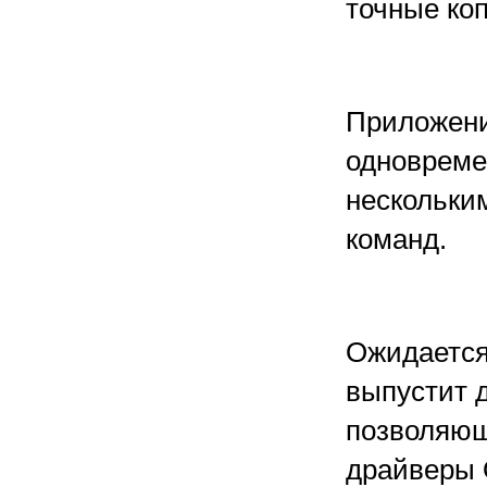
точные ко
Приложени
одновреме
нескольки
команд.
Ожидается
выпустит 
позволяющ
драйверы 