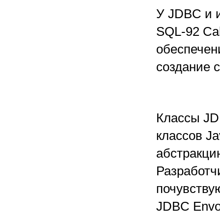
У JDBC и 
SQL-92 Cal
обеспечен
создание 
Классы JD
классов J
абстракци
Разработч
почувству
JDBC Envo