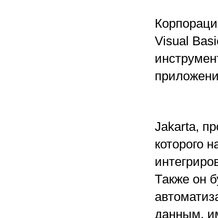
Корпорация
Visual Bas
инструмент
приложени
Jakarta, п
которого 
интегриров
Также он 
автоматиза
данным, и