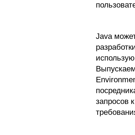
пользоват
Java може
разработк
использую
Выпускаем
Environme
посредник
запросов 
требован