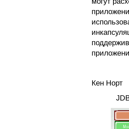
могут рас
приложени
использов
инкапсуля
поддержив
приложени
Кен Норт
JD