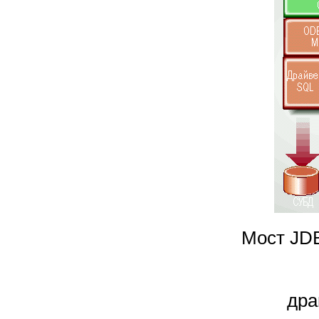
Мост JD
дра