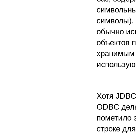
символьные
символы).
обычно ис
объектов п
хранимым 
использую
Хотя JDBC
ODBC дела
пометило э
строке дл