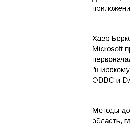
приложений
Хаер Берко
Microsoft 
первонача
"широкому 
ODBC и DAO
Методы до
область, г