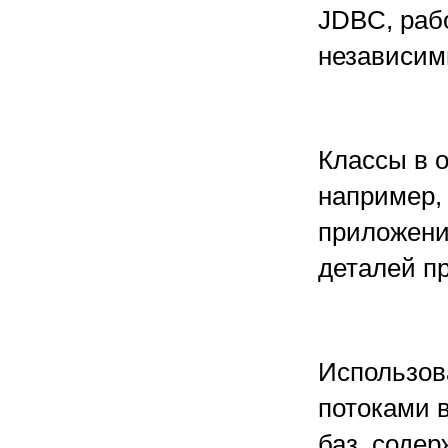
JDBC, раб
независи
Классы в 
например,
приложени
деталей п
Использов
потоками 
баз, соде