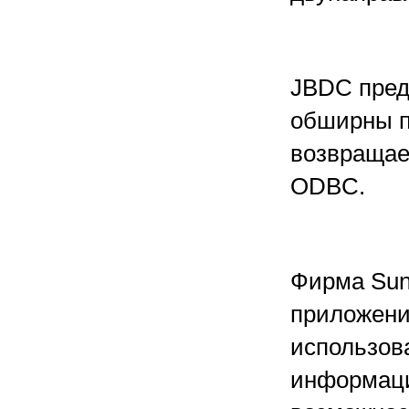
JBDC пред
обширны п
возвращае
ODBC.
Фирма Sun
приложени
использов
информаци