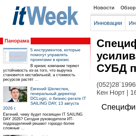
Новости
Обзо
Инновации
Ин
Специ
Панорама
5 инструментов, которые
усилив
помогут управлять
проектами в кризис
СУБД п
В кризис компании теряют
устойчивость из-за того, что выручка
становится нестабильной, а стоимость
ресурсов растёт …
(052)28`1996
Евгений Шелестюк,
Кен Норт | 1
генеральный директор
DCLogic, о бизнес-регате IT
SAILING DAY, 13 августа
Специфи
2026 г.
Евгений, чему будет посвящен IT SAILING
DAY 2026? Сегодня руководители ИТ-
подразделений решают гораздо более
сложные …