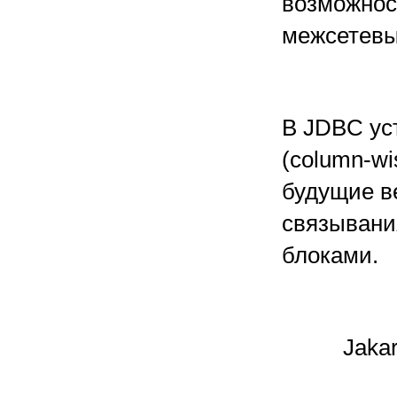
возможнос
межсетевы
В JDBC ус
(column-wi
будущие в
связывания
блоками.
Jakar