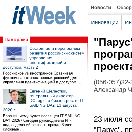
Новости
Обзо
Инновации
Ин
"Парус
Панорама
Состояние и перспективы
програ
развития российских систем
управления
идентификацией и
проект
доступом. Часть 2
Российское vs иностранное Сравнивая
функционал отечественных решений для
(056-057)32-
управления идентификацией и доступом …
Александр Ч
Евгений Шелестюк,
генеральный директор
DCLogic, о бизнес-регате IT
SAILING DAY, 13 августа
2026 г.
Евгений, чему будет посвящен IT SAILING
23 июля с
DAY 2026? Сегодня руководители ИТ-
подразделений решают гораздо более
"Парус", п
сложные …