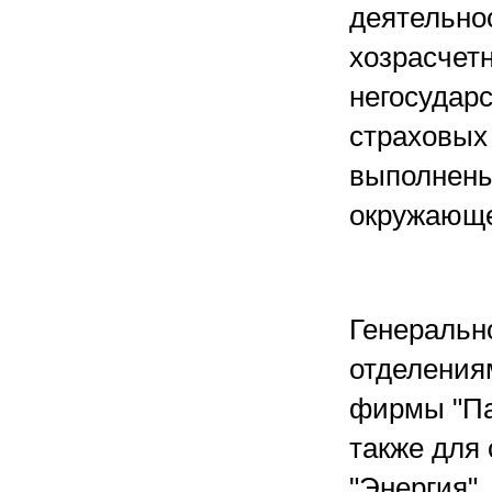
деятельно
хозрасчетн
негосударс
страховых
выполнены
окружающе
Генеральн
отделения
фирмы "Пар
также для
"Энергия",