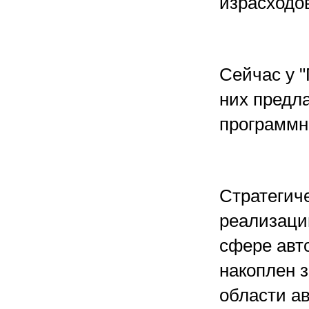
израсходов
Сейчас у "
них предл
программн
Стратегич
реализаци
сфере авт
накоплен 
области а