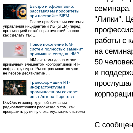
Быстро и эффективно:
семинара,
расставляем приоритеты
при настройке SIEM
"Липки". 
После приобретения системы
управления инцидентами ИБ (SIEM) перед
профессио
организацией встаёт практический вопрос:
как сделать так …
работы с 
Новое поколение IdM-
систем полностью заменит
на семина
привычные сегодня IdM?
IdM-системы давно стали
50 человек
привычным элементом корпоративной ИТ-
инфраструктуры. Рынок развивается уже
и поддерж
не первое десятилетие …
прослушал
Трансформация ИТ-
инфраструктуры в
промышленном секторе:
корпораци
опыт Антона Пирогова
DevOps-инженер крупной компании
радиоэлектроники рассказал о том, как
превратить рутинную эксплуатацию системы
…
С сообщен