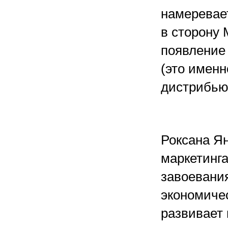
намеревае
в сторону 
появление
(это именн
дистрибьют
Роксана Ян
маркетинг
завоевани
экономиче
развивает