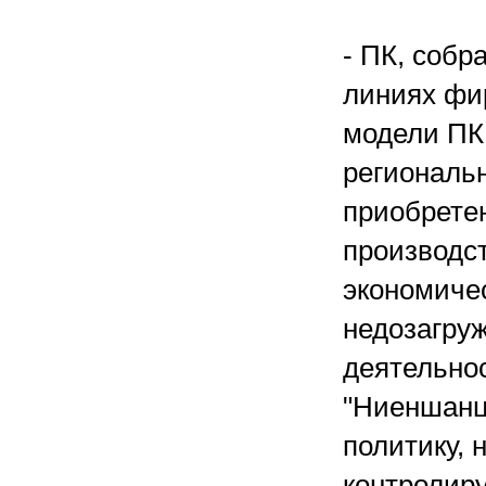
- ПК, соб
линиях фи
модели ПК 
региональн
приобретен
производст
экономиче
недозагруж
деятельно
"Ниеншанц
политику, 
контролиру