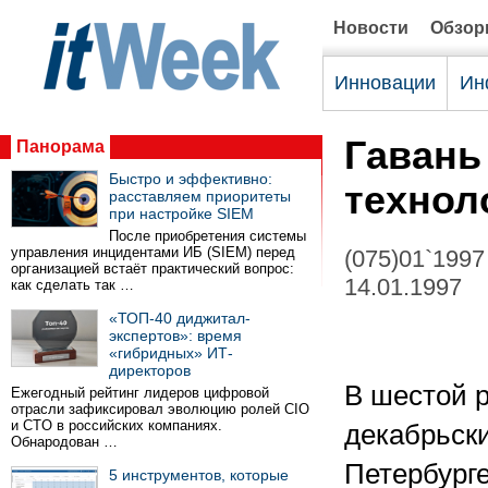
Новости
Обзо
Инновации
Ин
Гавань
Панорама
Быстро и эффективно:
технол
расставляем приоритеты
при настройке SIEM
После приобретения системы
управления инцидентами ИБ (SIEM) перед
(075)01`1997
организацией встаёт практический вопрос:
14.01.1997
как сделать так …
«ТОП-40 диджитал-
экспертов»: время
«гибридных» ИТ-
директоров
В шестой 
Ежегодный рейтинг лидеров цифровой
отрасли зафиксировал эволюцию ролей CIO
и CTO в российских компаниях.
декабрьски
Обнародован …
Петербурге
5 инструментов, которые