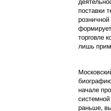
деятельнос
поставки 
розничной 
формируетс
торговле к
лишь прим
Московски
биографию
начале про
системной
раньше, вы