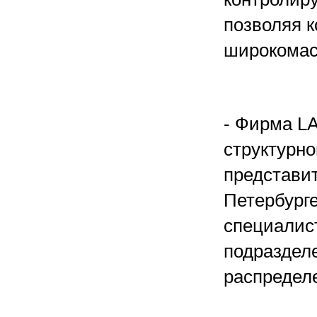
позволяя к
широкомас
- Фирма L
структурно
представит
Петербурге
специалист
подраздел
распредел