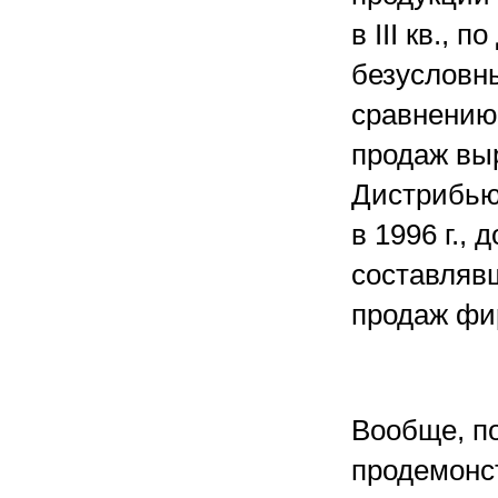
в III кв.,
безусловн
сравнению
продаж выр
Дистрибью
в 1996 г.,
составляв
продаж фи
Вообще, по
продемонс