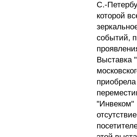
С.-Петербу
которой вс
зеркально
событий, 
проявлени
Выставка "
московског
приобрела
переместив
"Инвеком"
отсутстви
посетител
этой выста