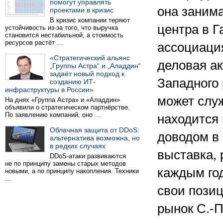
помогут управлять
она заним
проектами в кризис
В кризис компании теряют
центра в Г
устойчивость из-за того, что выручка
становится нестабильной, а стоимость
ресурсов растёт …
ассоциация
«Стратегический альянс
деловая а
„Группы Астра“ и „Аладдин“
задаёт новый подход к
Западного 
созданию ИТ-
инфраструктуры в России»
может служ
На днях «Группа Астра» и «Аладдин»
объявили о стратегическом партнёрстве.
По заявлению компаний, оно …
находится
Облачная защита от DDoS:
доводом в 
альтернатива возможна, но
в редких случаях
выставка, 
DDoS-атаки развиваются
не по принципу замены старых методов
каждым год
новыми, а по принципу накопления. Техники
…
свои пози
рынок С.-