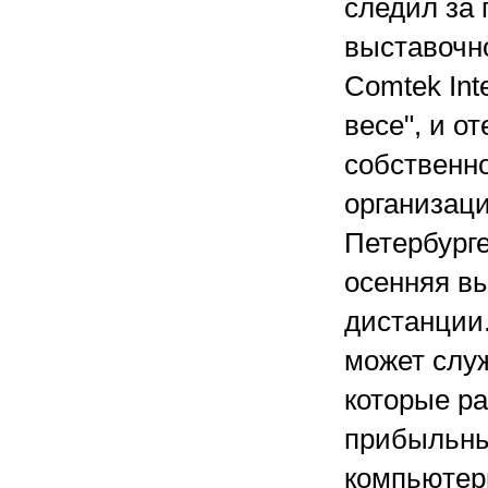
следил за 
выставочн
Comtek Int
весе", и о
собственно
организаци
Петербурге
осенняя вы
дистанции.
может слу
которые ра
прибыльны
компьютерн