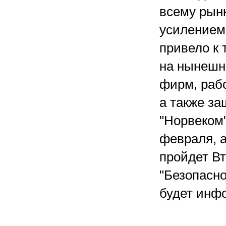
всему рынк
усилением
привело к 
на нынешн
фирм, раб
а также з
"Норвеком"
февраля, а
пройдет В
"Безопасно
будет инф