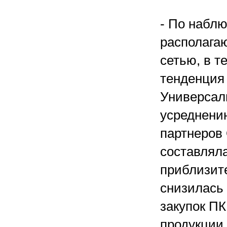
- По набл
располага
сетью, в т
тенденция
Универсал
усреднени
партнеров
составляла
приблизите
снизилась 
закупок ПК
продукции 