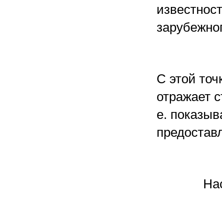
известност
зарубежног
С этой точ
отражает с
е. показыв
предоставл
На