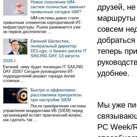
Новое поколение IdM-
друзей, не
систем полностью заменит
привычные сегодня IdM?
маршруты 
IdM-системы давно стали
привычным элементом корпоративной ИТ-
инфраструктуры. Рынок развивается уже
совсем не
не первое десятилетие …
добраться 
Евгений Шелестюк,
генеральный директор
теперь пр
DCLogic, о бизнес-регате IT
SAILING DAY, 13 августа
руководств
2026 г.
Евгений, чему будет посвящен IT SAILING
удобнее.
DAY 2026? Сегодня руководители ИТ-
подразделений решают гораздо более
сложные …
Быстро и эффективно:
расставляем приоритеты
при настройке SIEM
Мы уже пи
После приобретения системы
управления инцидентами ИБ (SIEM) перед
связывающ
организацией встаёт практический вопрос:
как сделать так …
PC Week/RE