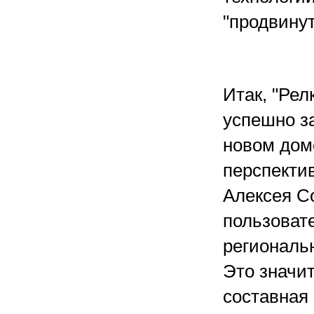
"продвину
Итак, "Рел
успешно за
новом дом
перспекти
Алексея Со
пользоват
региональ
Это значит
составная