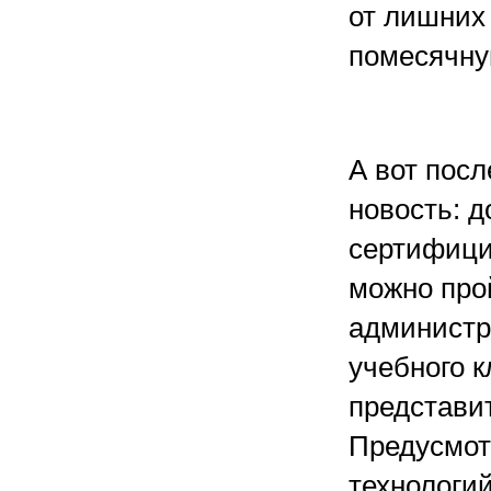
от лишних
помесячную
А вот посл
новость: 
сертифици
можно про
администр
учебного 
представит
Предусмот
технологий