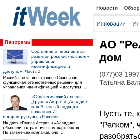
Новости
Обзо
Инновации
Ин
АО "Ре
Панорама
Состояние и перспективы
дом
развития российских систем
управления
идентификацией и
доступом. Часть 2
(077)03`1997
Российское vs иностранное Сравнивая
Татьяна Бала
функционал отечественных решений для
управления идентификацией и доступом …
«Стратегический альянс
„Группы Астра“ и „Аладдин“
задаёт новый подход к
созданию ИТ-
Пусть те, 
инфраструктуры в России»
"Релком", 
На днях «Группа Астра» и «Аладдин»
объявили о стратегическом партнёрстве.
По заявлению компаний, оно …
разобратьс