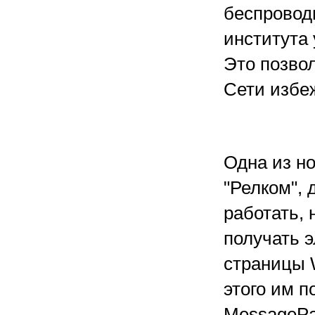
беспроводн
института 
Это позво
Сети избе
Одна из но
"Релком", 
работать, 
получать 
страницы 
этого им 
MessagePa