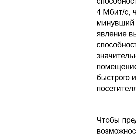
способнос
4 Мбит/с, 
минувший 
явление в
способност
значитель
помещение
быстрого 
посетителя
Чтобы пре
возможност