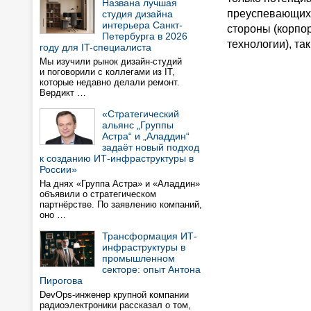
Названа лучшая
преуспевающих 
студия дизайна
интерьера Санкт-
стороны (корпор
Петербурга в 2026
технологии), та
году для IT-специалиста
Мы изучили рынок дизайн-студий
и поговорили с коллегами из IT,
которые недавно делали ремонт.
Вердикт …
«Стратегический
альянс „Группы
Астра“ и „Аладдин“
задаёт новый подход
к созданию ИТ-инфраструктуры в
России»
На днях «Группа Астра» и «Аладдин»
объявили о стратегическом
партнёрстве. По заявлению компаний,
оно …
Трансформация ИТ-
инфраструктуры в
промышленном
секторе: опыт Антона
Пирогова
DevOps-инженер крупной компании
радиоэлектроники рассказал о том,