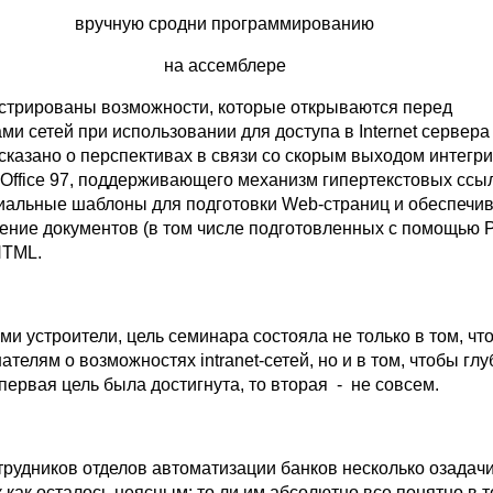
вручную сродни программированию
на ассемблере
трированы возможности, которые открываются перед
и сетей при использовании для доступа в Internet сервера 
ссказано о перспективах в связи со скорым выходом интегр
t Office 97, поддерживающего механизм гипертекстовых ссы
альные шаблоны для подготовки Web-страниц и обеспечи
тение документов (в том числе подготовленных с помощью 
HTML.
ми устроители, цель семинара состояла не только в том, чт
ателям о возможностях intranet-сетей, но и в том, чтобы гл
первая цель была достигнута, то вторая - не совсем.
трудников отделов автоматизации банков несколько озадач
к как осталось неясным: то ли им абсолютно все понятно в 