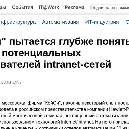
оры
События
IT@Work
Реклама
нфраструктура
Автоматизация
ИТ-индустрия
О
" пытается глубже понят
 потенциальных
вателей intranet-сетей
 28.01.1997
я московская фирма "КейСи", накопив некоторый опыт пост
 провела в российском представительстве компании Hewlett-
тный многочасовой семинар, посвященный автоматизации
использованием технологий Internet/intranet. На него пригл
альные клиенты - сотрудники отделов автоматизации 30 на