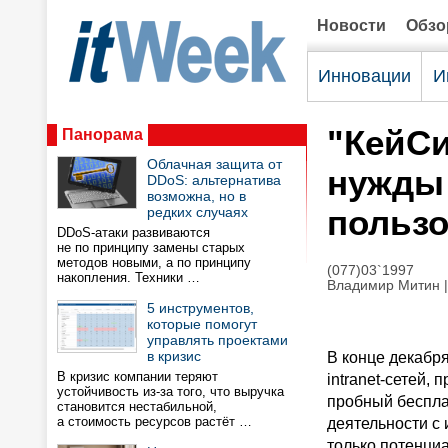
Новости
Обз
Инновации
И
"КейСи
Панорама
Облачная защита от
нужды
DDoS: альтернатива
возможна, но в
пользо
редких случаях
DDoS-атаки развиваются
не по принципу замены старых
методов новыми, а по принципу
(077)03`1997
накопления. Техники …
Владимир Митин
|
5 инструментов,
которые помогут
управлять проектами
в кризис
В конце декабр
В кризис компании теряют
intranet-сетей,
устойчивость из-за того, что выручка
пробный беспла
становится нестабильной,
а стоимость ресурсов растёт …
деятельности с 
только потенци