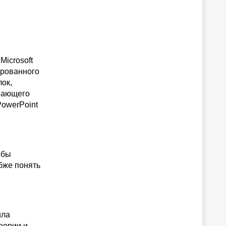
Microsoft
ированного
лок,
вающего
PowerPoint
обы
убже понять
ила
теории и