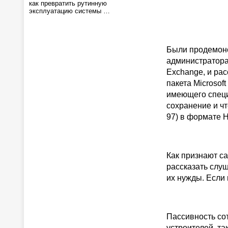
как превратить рутинную
эксплуатацию системы …
Были продемонс
администраторам
Exchange, и ра
пакета Microsof
имеющего специ
сохранение и ч
97) в формате 
Как признают са
рассказать слуш
их нужды. Если 
Пассивность со
устроителей, та