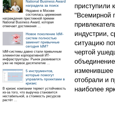
National Business Award
приступили 
наградила за поиск
Недавно в Москве
"Всемирной 
состоялась церемония
награждения престижной премии
National Business Award, которая
привлекатель
отмечает достижения …
индустрии, 
Новое поколение IdM-
систем полностью
ситуацию по
заменит привычные
сегодня IdM?
чертой ушедш
IdM-системы давно стали привычным
элементом корпоративной ИТ-
инфраструктуры. Рынок развивается
объединение
уже не первое десятилетие …
изменившее о
5 инструментов,
которые помогут
отобрали и 
управлять проектами в
кризис
наиболее яр
В кризис компании теряют устойчивость
из-за того, что выручка становится
нестабильной, а стоимость ресурсов
растёт …