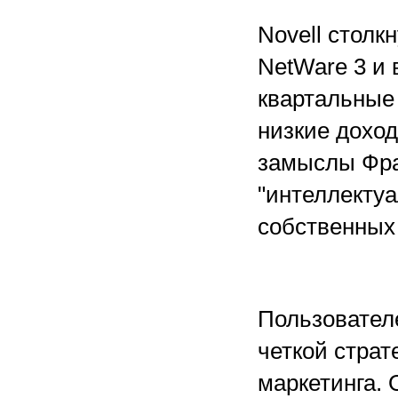
Novell столк
NetWare 3 и 
квартальные
низкие дохо
замыслы Фра
"интеллектуа
собственных 
Пользовател
четкой страт
маркетинга. 