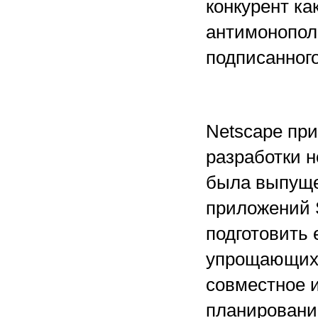
конкурент ка
антимонополь
подписанного 
Netscape при
разработки н
была выпуще
приложений S
подготовить 
упрощающих 
совместное 
планировани