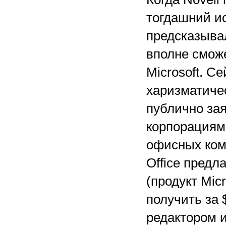
тогдашний и
предсказыва
вполне смож
Microsoft. С
харизматиче
публично зая
корпорациями
офисных комп
Office предл
(продукт Mic
получить за 
редактором 