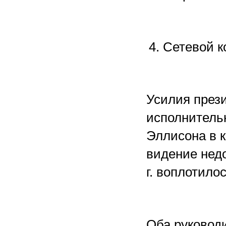
4. Сетевой 
Усилия през
исполнительн
Эллисона в к
видение недо
г. воплотило
Оба руководи