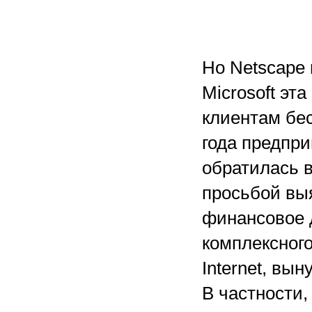
Но Netscape 
Microsoft эт
клиентам бе
года предпри
обратилась 
просьбой выя
финансовое 
комплексног
Internet, вын
В частности,