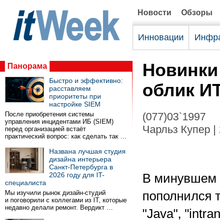
Новости
Обзоры
Инновации
Инфра
Новинки 
Панорама
Быстро и эффективно:
облик И
расставляем
приоритеты при
настройке SIEM
После приобретения системы
(077)03`1997
управления инцидентами ИБ (SIEM)
Чарльз Купер |
перед организацией встаёт
практический вопрос: как сделать так …
Названа лучшая студия
дизайна интерьера
Санкт-Петербурга в
2026 году для IT-
В минувшем 
специалиста
Мы изучили рынок дизайн-студий
пополнился 
и поговорили с коллегами из IT, которые
недавно делали ремонт. Вердикт …
"Java", "intr