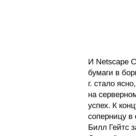
И Netscape C
бумаги в бор
г. стало ясн
на серверно
успех. К кон
соперницу в 
Билл Гейтс 