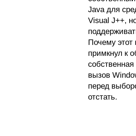
Java для ср
Visual J++, 
поддерживат
Почему этот 
примкнул к 
собственная 
вызов Window
перед выборо
отстать.