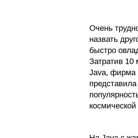
Очень трудн
назвать друг
быстро овла
Затратив 10 
Java, фирма
представила 
популярность
космической
На Java с ж