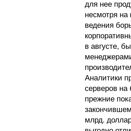
для нее прод
несмотря на 
ведения борь
корпоративн
в августе, б
менеджерам
производите
Аналитики п
серверов на 
прежние пока
закончившем
млрд. долла
выгодно отл